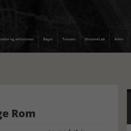
eder og aktiviteter
Bøger
Temaer
HistorieLab
Arkiv
ge Rom