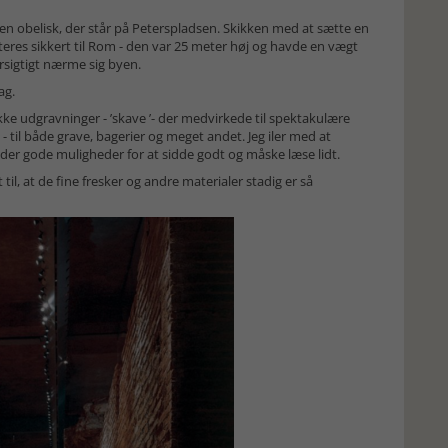
den obelisk, der står på Peterspladsen. Skikken med at sætte en
rteres sikkert til Rom - den var 25 meter høj og havde en vægt
rsigtigt nærme sig byen.
ag.
ke udgravninger - ’skave ’- der medvirkede til spektakulære
 til både grave, bagerier og meget andet. Jeg iler med at
er der gode muligheder for at sidde godt og måske læse lidt.
il, at de fine fresker og andre materialer stadig er så