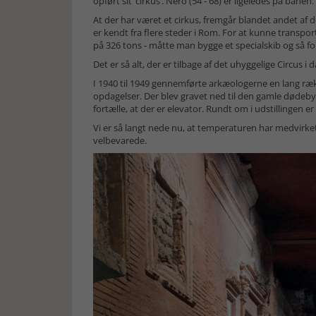
opført sit ’cirkus’. Nero (54 - 68) er ligeledes på banen.
At der har været et cirkus, fremgår blandet andet af 
er kendt fra flere steder i Rom. For at kunne transpo
på 326 tons - måtte man bygge et specialskib og så fo
Det er så alt, der er tilbage af det uhyggelige Circus i d
I 1940 til 1949 gennemførte arkæologerne en lang ræk
opdagelser. Der blev gravet ned til den gamle dødeby -
fortælle, at der er elevator. Rundt om i udstillingen 
Vi er så langt nede nu, at temperaturen har medvirket t
velbevarede.