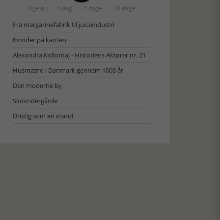
Lige nu
I dag
7 dage
28 dage
Fra margarinefabrik til juiceindustri
Kvinder på kanten
Alexandra Kollontaj - Historiens Aktører nr. 21
Husmænd i Danmark gennem 1000 år
Den moderne by
Skovridergårde
Dristig som en mand