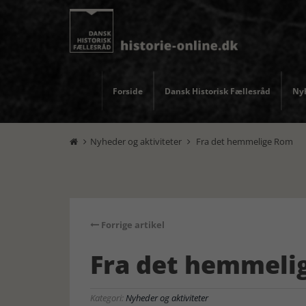
Forside
Dansk Historisk Fællesråd
Nyh
Nyheder og aktiviteter
Fra det hemmelige Rom


Forrige artikel
Fra det hemmeli
Kategori:
Nyheder og aktiviteter