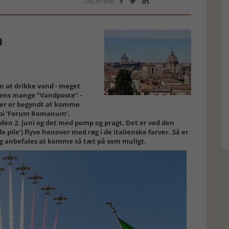
Del artikel:



m
m at drikke vand - meget
byens mange ”Vandposte” -
 der er begyndt at komme
forbi ’Forum Romanum’.
den 2. juni og det med pomp og pragt. Det er ved den
de pile’) flyve henover med røg i de italienske farver. Så er
lig anbefales at komme så tæt på som muligt.