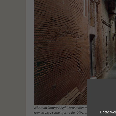
Når man kommer ned. Fornemmer man tydeligt, hvorfor der 
Dette web
den utrolige cementform, der bliver stærkere, når de bliv