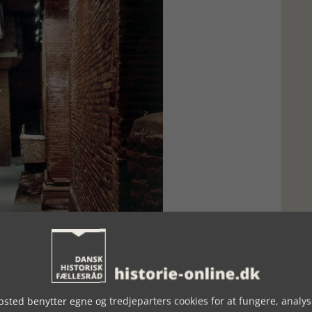
er tale om en by. Murstenene er de klassisk flade - fastholdt i
sted benytter egne og tredjeparters cookies for at fungere, analys
er våde. Foto: HPN - Roberto Fiacco