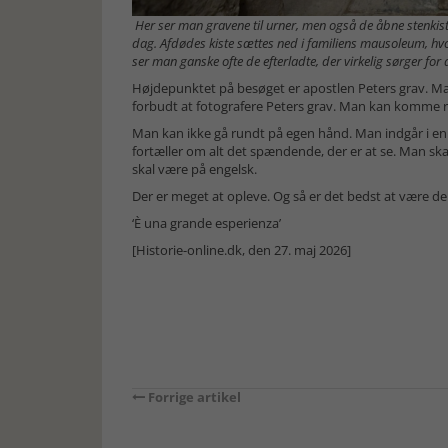
Her ser man gravene til urner, men også de åbne stenkist
dag. Afdødes kiste sættes ned i familiens mausoleum, hvor
ser man ganske ofte de efterladte, der virkelig sørger for 
Højdepunktet på besøget er apostlen Peters grav. Ma
forbudt at fotografere Peters grav. Man kan komme rigt
Man kan ikke gå rundt på egen hånd. Man indgår i e
fortæller om alt det spændende, der er at se. Man skal 
skal være på engelsk.
Der er meget at opleve. Og så er det bedst at være de
‘È una grande esperienza’
[Historie-online.dk, den 27. maj 2026]
Forrige artikel