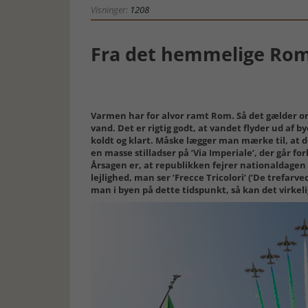
Visninger:
1208
Fra det hemmelige Ro
Varmen har for alvor ramt Rom. Så det gælder o
vand. Det er rigtig godt, at vandet flyder ud af 
koldt og klart. Måske lægger man mærke til, at
en masse stilladser på ’Via Imperiale’, der går 
Årsagen er, at republikken fejrer nationaldagen 
lejlighed, man ser ’Frecce Tricolori’ (’De trefarve
man i byen på dette tidspunkt, så kan det virke