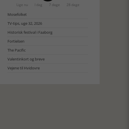
Lige nu
I dag
7 dage
28 dage
Mosefolket
TV-tips, uge 32, 2026
Historisk festival i Faaborg
Fortielsen
The Pacific
Valentinkort og breve
Vejene til Hvidovre