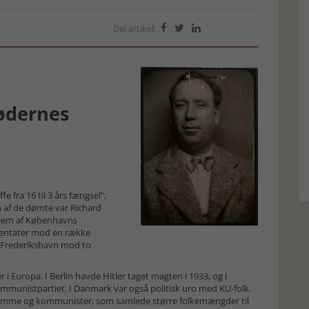
Del artikel:



bødernes
 fra 16 til 3 års fængsel",
 En af de dømte var Richard
dlem af Københavns
tentater mod en række
i Frederikshavn mod to
 i Europa. I Berlin havde Hitler taget magten i 1933, og i
mmunistpartiet. I Danmark var også politisk uro med KU-folk,
emme og kommunister, som samlede større folkemængder til