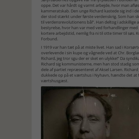
oppe. Det var hårdt og varmt arbejde, hvor man aflø
kammeratskab. Den unge Richard kastede sig ind i det f
der stod stærkt under første verdenskrig. Som han skr
til verdensrevolutionens bål”. Han deltog i adskillig
bestyrelse, hvor han var med ved forhandlinger med re
kortere arbejdstid, nemlig fra ni til otte timer til sø
Forbund.
I 1919 var han tæt på at miste livet. Han sad i Korsør
overlevende i sin kupe og vågnede ved at Chr. Borg
Richard, jeg tror sgu der er sket en ulykke!” Da synd
Richard sig kommunisterne, men han stod stadig som 
dele af partiet repræsenteret af Aksel Larsen. Richar
dukkede op på et værtshus i Nyhavn, hændte det at fo
værtshusgæst.