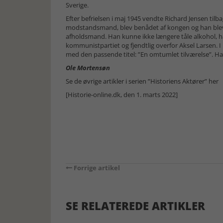
Sverige.
Efter befrielsen i maj 1945 vendte Richard Jensen til
modstandsmand, blev benådet af kongen og han blev
afholdsmand. Han kunne ikke længere tåle alkohol, h
kommunistpartiet og fjendtlig overfor Aksel Larsen. I 
med den passende titel: ”En omtumlet tilværelse”. Ha
Ole Mortensøn
Se de øvrige artikler i serien ”Historiens Aktører” her
[Historie-online.dk, den 1. marts 2022]
Forrige artikel
SE RELATEREDE ARTIKLER