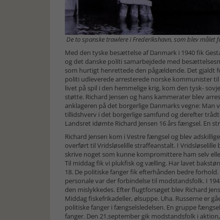
De to spanske trawlere i Frederikshavn, som blev målet 
Med den tyske besættelse af Danmark i 1940 fik Ges
og det danske politi samarbejdede med besættelsesmag
som hurtigt henrettede den pågældende. Det gjaldt 
politi udleverede arresterede norske kommunister ti
livet på spil i den hemmelige krig, kom den tysk- sov
støtte. Richard Jensen og hans kammerater blev arres
anklageren på det borgerlige Danmarks vegne: Man v
tillidshverv i det borgerlige samfund og derefter tråd
Landsret idømte Richard Jensen 16 års fængsel. En str
Richard Jensen kom i Vestre fængsel og blev adskillige
overført til Vridsløselille straffeanstalt. I Vridsløse
skrive noget som kunne kompromittere ham selv eller 
Til middag fik vi plukfisk og vælling. Har lavet bakstørn
18. De politiske fanger fik efterhånden bedre forhold
personale var der forbindelse til modstandsfolk. I 
den mislykkedes. Efter flugtforsøget blev Richard Jense
Middag fiskefrikadeller, ølsuppe. Uha. Russerne er g
politiske fanger i fængselsledelsen. En gruppe fængsel
fanger. Den 21.september gik modstandsfolk i aktion, 