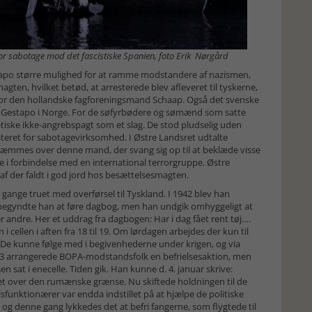
for sabotage mod det fascistiske Spanien, foto Erik Nørgård
tapo større mulighed for at ramme modstandere af nazismen,
ten, hvilket betød, at arresterede blev afleveret til tyskerne,
for den hollandske fagforeningsmand Schaap. Også det svenske
l Gestapo i Norge. For de søfyrbødere og sømænd som satte
jetiske ikke-angrebspagt som et slag. De stod pludselig uden
teret for sabotagevirksomhed. I Østre Landsret udtalte
æmmes over denne mand, der svang sig op til at beklæde visse
te i forbindelse med en international terrorgruppe. Østre
af der faldt i god jord hos besættelsesmagten.
 gange truet med overførsel til Tyskland. I 1942 blev han
lille begyndte han at føre dagbog, men han undgik omhyggeligt at
andre. Her et uddrag fra dagbogen: Har i dag fået rent tøj….
 i cellen i aften fra 18 til 19. Om lørdagen arbejdes der kun til
. De kunne følge med i begivenhederne under krigen, og via
1943 arrangerede BOPA-modstandsfolk en befrielsesaktion, men
n sat i enecelle. Tiden gik. Han kunne d. 4. januar skrive:
ået over den rumænske grænse. Nu skiftede holdningen til de
sfunktionærer var endda indstillet på at hjælpe de politiske
og denne gang lykkedes det at befri fangerne, som flygtede til