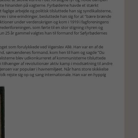
ste hinanden på vagterne. Fyrbøderne havde et stærkt
aglige arbejde og politisk tilsluttede han sig syndikalisterne,
ev i sine erindringer, besluttede han sig for at ”bære brænde
e aktioner under verdenskrigen og kom i 1919 i fagforeningens
deriforeningen, som førte til en stor stigning i hyren og
s. Kun 25 år gammel valgtes han til formand for Søfyrbødernes
toget som forulykkede ved Vigerslev Allé. Han var en af de
land, sømændenes formand, kom hen til ham og sagde ”Du
ikalisterne blev udkonkurreret af kommunisterne tilsluttede
tilhænger af revolutionær aktiv kamp i modsætning til andre
d Jensen var populær i havnemiljøet. Når hans store skikkelse
lk rejste sig op og sang internationale. Han var en hyppig