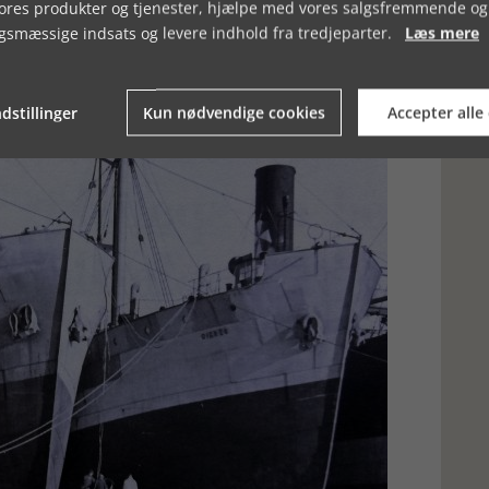
vores produkter og tjenester, hjælpe med vores salgsfremmende og
uges som troppetransportskib, blev ødelagt.
gsmæssige indsats og levere indhold fra tredjeparter.
Læs mere
dstillinger
Kun nødvendige cookies
Accepter alle