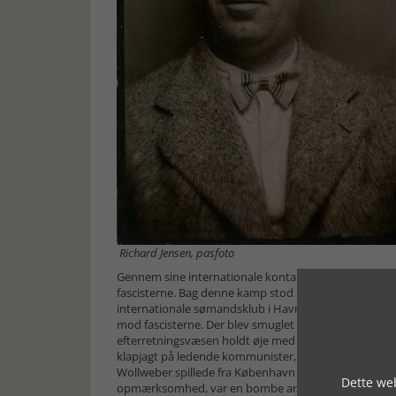
Richard Jensen, pasfoto
Gennem sine internationale kontakter fik Richard Je
fascisterne. Bag denne kamp stod Sovjetunionen, som
internationale sømandsklub i Havnegade blev planlagt
mod fascisterne. Der blev smuglet våben og sprængstoff
efterretningsvæsen holdt øje med Richard Jensen og 
klapjagt på ledende kommunister, sendte agenter ti
Wollweber spillede fra København hovedrollen i kamp
Dette web
opmærksomhed, var en bombe anbragt i en spansk tr