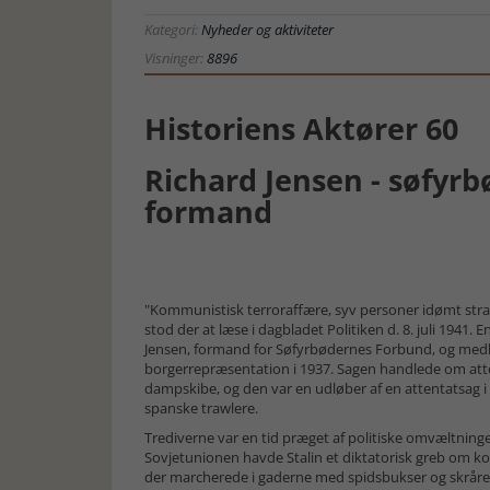
Kategori:
Nyheder og aktiviteter
Visninger:
8896
Historiens Aktører 60
Richard Jensen - søfyr
formand
"Kommunistisk terroraffære, syv personer idømt straffe
stod der at læse i dagbladet Politiken d. 8. juli 1941.
Jensen, formand for Søfyrbødernes Forbund, og me
borgerrepræsentation i 1937. Sagen handlede om at
dampskibe, og den var en udløber af en attentatsag 
spanske trawlere.
Trediverne var en tid præget af politiske omvæltninger
Sovjetunionen havde Stalin et diktatorisk greb om ko
der marcherede i gaderne med spidsbukser og skrår