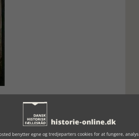
nsen penge og våben til at organisere modstand mod
 betragtede nazismen som en farlig fjende. Fra den
 diverse aktioner til støtte af den spanske regerings kamp
er, og folk blev hjulpet til flugt. Det danske
hans venner, og det tyske Gestapo, som efter 1933 indledte
l Danmark. Den flygtede tyske sømandsformand Ernst
en mod fascister og nazister. En af de sabotager, som vakte
sted benytter egne og tredjeparters cookies for at fungere, analys
awler i Frederikshavn i 1938. Også en dansk amerikadamper