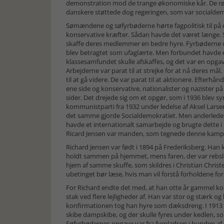
demonstration mod de trange økonomiske kår. De røde
danskere støttede dog regeringen, som var socialdemo
Sømændene og søfyrbøderne hørte fagpolitisk til på
konservative kræfter. Sådan havde det været længe. 
skaffe deres medlemmer en bedre hyre. Fyrbøderne
blev betragtet som ufaglærte. Men forbundet havde e
klassesamfundet skulle afskaffes, og det var en opg
Arbejderne var parat til at strejke for at nå deres mål
til at gå videre. De var parat til at aktionere. Efte
ene side og konservative, nationalister og nazister på
sider. Det drejede sig om et opgør, som i 1936 blev s
kommunistparti fra 1932 under ledelse af Aksel Larsen 
det samme gjorde Socialdemokratiet. Men anderledes
havde et internationalt samarbejde og brugte dette
Ricard Jensen var manden, som tegnede denne kamp, s
Richard Jensen var født i 1894 på Frederiksberg. Han
holdt sammen på hjemmet, mens faren, der var rebsla
hjem af samme skuffe, som skildres i Christian Chri
ubetinget bør læse, hvis man vil forstå forholdene for
For Richard endte det med, at han otte år gammel ko
stak ved flere lejligheder af. Han var stor og stærk og l
konfirmationen tog han hyre som dæksdreng. I 1913 
skibe dampskibe, og der skulle fyres under kedlen, 
Søfyrbødernes opgave var fra fyrpladsen i bunden af s