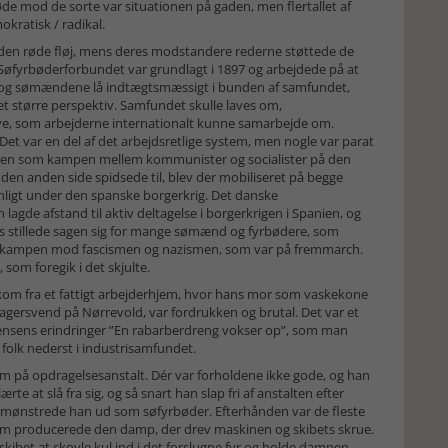
 mod de sorte var situationen på gaden, men flertallet af
kratisk / radikal.
 den røde fløj, mens deres modstandere rederne støttede de
Søfyrbøderforbundet var grundlagt i 1897 og arbejdede på at
 og sømændene lå indtægtsmæssigt i bunden af samfundet,
t større perspektiv. Samfundet skulle laves om,
ave, som arbejderne internationalt kunne samarbejde om.
. Det var en del af det arbejdsretlige system, men nogle var parat
rhånden som kampen mellem kommunister og socialister på den
 den anden side spidsede til, blev der mobiliseret på begge
ynligt under den spanske borgerkrig. Det danske
lagde afstand til aktiv deltagelse i borgerkrigen i Spanien, og
 stillede sagen sig for mange sømænd og fyrbødere, som
 i kampen mod fascismen og nazismen, som var på fremmarch.
om foregik i det skjulte.
 kom fra et fattigt arbejderhjem, hvor hans mor som vaskekone
gersvend på Nørrevold, var fordrukken og brutal. Det var et
stensens erindringer ”En rabarberdreng vokser op”, som man
 folk nederst i industrisamfundet.
m på opdragelsesanstalt. Dér var forholdene ikke gode, og han
ærte at slå fra sig, og så snart han slap fri af anstalten efter
mønstrede han ud som søfyrbøder. Efterhånden var de fleste
som producerede den damp, der drev maskinen og skibets skrue.
kibet at skovle kul ind i det forslugne fyr og holde dampen