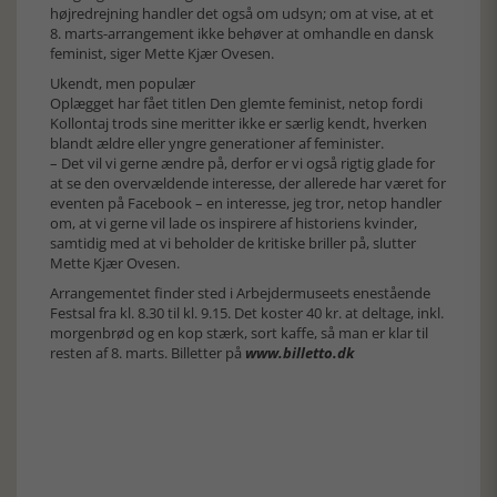
højredrejning handler det også om udsyn; om at vise, at et
8. marts-arrangement ikke behøver at omhandle en dansk
feminist, siger Mette Kjær Ovesen.
Ukendt, men populær
Oplægget har fået titlen Den glemte feminist, netop fordi
Kollontaj trods sine meritter ikke er særlig kendt, hverken
blandt ældre eller yngre generationer af feminister.
– Det vil vi gerne ændre på, derfor er vi også rigtig glade for
at se den overvældende interesse, der allerede har været for
eventen på Facebook – en interesse, jeg tror, netop handler
om, at vi gerne vil lade os inspirere af historiens kvinder,
samtidig med at vi beholder de kritiske briller på, slutter
Mette Kjær Ovesen.
Arrangementet finder sted i Arbejdermuseets enestående
Festsal fra kl. 8.30 til kl. 9.15. Det koster 40 kr. at deltage, inkl.
morgenbrød og en kop stærk, sort kaffe, så man er klar til
resten af 8. marts. Billetter på
www.billetto.dk