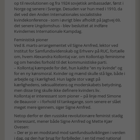
op til revolutionen og fra 1924 sovjetisk ambassadør, først i
Norge og senere i Sverige. Desuden var hun med i 1910, da
det ved den Anden Internationales socialistiske
kvindekonference - som i øvrigt blev afholdt på Jagtvej 69,
det senere Ungdomshus - blev besluttet at indføre
Kvindernes Internationale Kampdag.
Feministisk pioner
Ved 8. marts-arrangementet vil Signe Arnfred, lektor ved
Institut for Samfundsvidenskab og Erhverv på RUC, fortælle
om, hvem Alexandra Kollontaj var, om Kollontajs feminisme
og om hendes forhold til det kommunistiske parti.
– Kollontaj kæmpede for det, hun kaldte ”en ny kvinde” og
for en ny kønsmoral. Kvinder og mænd skulle stå lige, både i
arbejde og i kærlighed. Hun lagde stor vægt på
kærlighedens, seksualitetens og moderskabets betydning,
men disse ting skulle ikke definere kvinders liv.
Kollontaj er interessant som pioner – på linje med Simone
de Beauvoir – i forhold til tankegange, som senere er slået
meget mere igennem, siger Signe Arnfred.
Netop derfor er den russiske revolutionære feminist stadig
interessant, mener både Signe Arnfred og Mette Kjær
Ovesen:
– Der er jo en modstand mod samfundsudviklingen i verden
i dag, og den har brug for forbilleder. I en tid med national