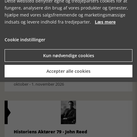
Dette websted benytter egne og tredjeparters cookies for at
Mosefolket
fungere, analysere din brug af vores produkter og tjenester,
Den største samling af moselig i verden på Museum
hjælpe med vores salgsfremmende og marketingsmæssige
Silkeborg Hovedgården
indsats og levere indhold fra tredjeparter.
Læs mere
Cookie indstillinger
Kun nødvendige cookies
Historisk festival i Faaborg
Accepter alle cookies
FOBURGH Faaborg Internationale Historie Festival 2026 30.
oktober - 1. november 2026
Historiens Aktører 79 - John Reed