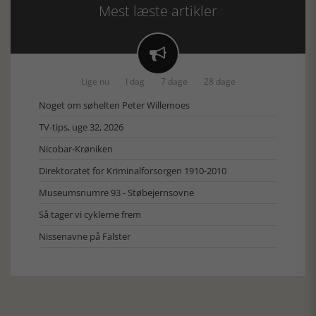
Mest læste artikler

Lige nu
I dag
7 dage
28 dage
Noget om søhelten Peter Willemoes
TV-tips, uge 32, 2026
Nicobar-Krøniken
Direktoratet for Kriminalforsorgen 1910-2010
Museumsnumre 93 - Støbejernsovne
Så tager vi cyklerne frem
Nissenavne på Falster