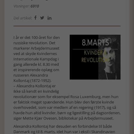
Visninger:
6910
Del artikel:



I år er det 100-året for den
russiske revolution. Det
markerer Arbejdermuseet
ved at skyde Kvindernes
Internationale Kampdag i
gang allerede kl. 8.30 med
et inspirerende oplæg om
russeren Alexandra
Kollontaj (1872-1952).
– Alexandra Kollontaj er
ikke så kendt en kvindelig
revolutionær som for eksempel Rosa Luxemburg, men hun
er faktisk meget spændende. Hun blev den første kvinde
overhovedet, som var medlem af en regering (1917), og så
havde hun altid kvinder, børn og ligestilling på dagsordenen,
siger Mette Kjær Ovesen, bibliotekar på Arbejdermuseet.
Alexandra Kollontaj har desuden en forbindelse til både
Danmark og til 8. marts, idet hun var i eksil i Skandinavien