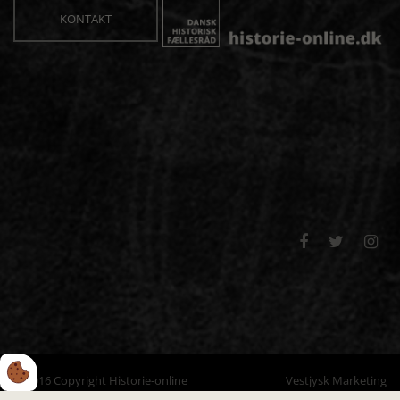
KONTAKT



© 2016 Copyright Historie-online
Vestjysk Marketing