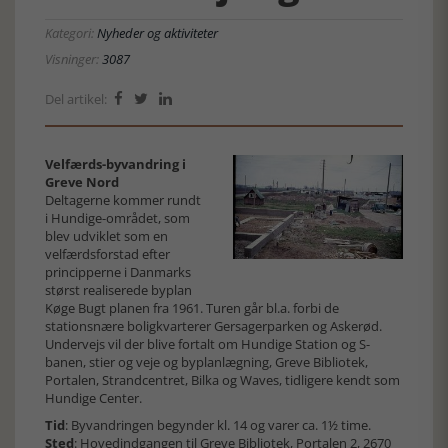
Kategori:
Nyheder og aktiviteter
Visninger:
3087
Del artikel:



Velfærds-byvandring i
Greve Nord
Deltagerne kommer rundt
i Hundige-området, som
blev udviklet som en
velfærdsforstad efter
principperne i Danmarks
størst realiserede byplan
Køge Bugt planen fra 1961. Turen går bl.a. forbi de
stationsnære boligkvarterer Gersagerparken og Askerød.
Undervejs vil der blive fortalt om Hundige Station og S-
banen, stier og veje og byplanlægning, Greve Bibliotek,
Portalen, Strandcentret, Bilka og Waves, tidligere kendt som
Hundige Center.
Tid
: Byvandringen begynder kl. 14 og varer ca. 1½ time.
Sted
: Hovedindgangen til Greve Bibliotek, Portalen 2, 2670