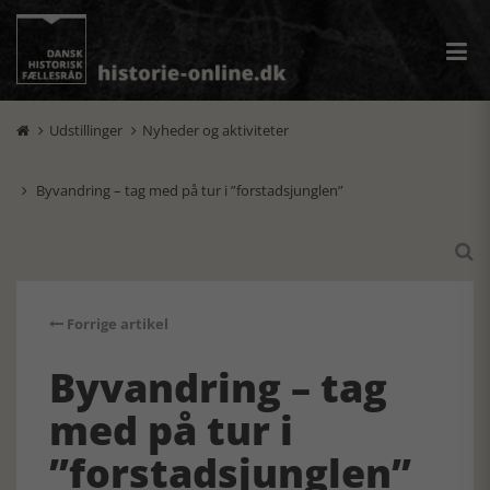
Udstillinger
Nyheder og aktiviteter


Byvandring – tag med på tur i ”forstadsjunglen”


Forrige artikel
Byvandring – tag
med på tur i
”forstadsjunglen”