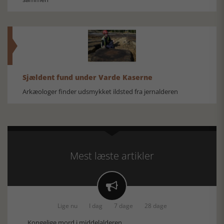
Sjældent fund under Varde Kaserne
Arkæologer finder udsmykket ildsted fra jernalderen
Mest læste artikler

Lige nu
I dag
7 dage
28 dage
Kongelige mord i middelalderen