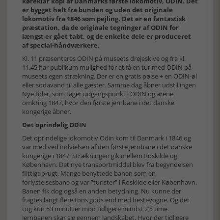
køreklar kopi af Danmarks første lokomotiv, ODIN. Det
er bygget helt fra bunden og uden det originale
lokomotiv fra 1846 som pejling. Det er en fantastisk
præstation, da de originale tegninger af ODIN for
længst er gået tabt, og de enkelte dele er produceret
af special-håndværkere.
Kl. 11 præsenteres ODIN på museets drejeskive og fra kl.
11.45 har publikum mulighed for at få en tur med ODIN på
museets egen strækning. Der er en gratis pølse + en ODIN-øl
eller sodavand til alle gæster. Samme dag åbner udstillingen
Nye tider, som tager udgangspunkt i ODIN og årene
omkring 1847, hvor den første jernbane i det danske
kongerige åbner.
Det oprindelig ODIN
Det oprindelige lokomotiv Odin kom til Danmark i 1846 og
var med ved indvielsen af den første jernbane i det danske
kongerige i 1847. Strækningen gik mellem Roskilde og
København. Det nye transportmiddel blev fra begyndelsen
flittigt brugt. Mange benyttede banen som en
forlystelsesbane og var ”turister” i Roskilde eller København.
Banen fik dog også en anden betydning. Nu kunne der
fragtes langt flere tons gods end med hestevogne. Og det
tog kun 53 minutter mod tidligere mindst 2½ time.
Jernbanen skar sig gennem landskabet. Hvor der tidligere