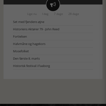

Lige nu
I dag
7 dage
28 dage
Set med fjendens øjne
Historiens Aktører 79 - John Reed
Fortielsen
Halvmåne og hagekors
Mosefolket
Den første 8. marts
Historisk festival i Faaborg