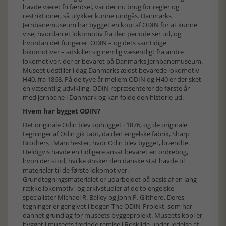
havde været fri færdsel, var der nu brug for regler og
restriktioner, så ulykker kunne undgås. Danmarks
Jernbanemuseum har bygget en kopi af ODIN for at kunne
vise, hvordan et lokomotiv fra den periode ser ud, og
hvordan det fungerer. ODIN – og dets samtidige
lokomotiver – adskiller sig nemlig væsentligt fra andre
lokomotiver, der er bevaret på Danmarks Jernbanemuseum.
Museet udstiller i dag Danmarks ældst bevarede lokomotiv,
H40, fra 1868. På de tyve år mellem ODIN og H40 er der sket
en væsentlig udvikling. ODIN repræsenterer de første år
med jernbane i Danmark og kan folde den historie ud.
Hvem har bygget ODIN?
Det originale Odin blev ophugget i 1876, og de originale
tegninger af Odin gik tabt, da den engelske fabrik, Sharp
Brothers i Manchester, hvor Odin blev bygget, brændte.
Heldigvis havde en tidligere ansat bevaret en ordrebog,
hvori der stod, hvilke ønsker den danske stat havde til
materialer til de første lokomotiver.
Grundtegningsmaterialet er udarbejdet på basis af en lang
række lokomotiv- og arkivstudier af de to engelske
specialister Michael R. Bailey og John P. Glithero. Deres
tegninger er gengivet i bogen The ODIN-Projekt, som har
dannet grundlag for museets byggeprojekt. Museets kopi er
bygget i museets fredede remise i Roskilde under ledelse af