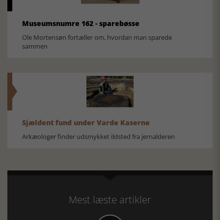
Museumsnumre 162 - sparebøsse
Ole Mortensøn fortæller om, hvordan man sparede
sammen
Sjældent fund under Varde Kaserne
Arkæologer finder udsmykket ildsted fra jernalderen
Mest læste artikler