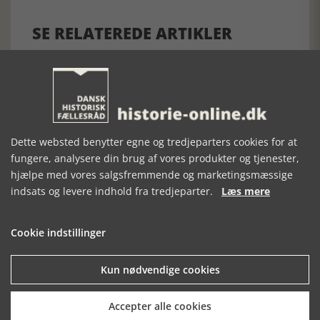
SE RELATEREDE ARTIKLER
KONGESKIBET
GÅRDMALERIER
MAKABRE
DANNEBROG
MESTERVÆRKER
Dette websted benytter egne og tredjeparters cookies for at
fungere, analysere din brug af vores produkter og tjenester,
hjælpe med vores salgsfremmende og marketingsmæssige
indsats og levere indhold fra tredjeparter.
Læs mere
Cookie indstillinger
Kun nødvendige cookies
Mosefolket
Accepter alle cookies
Den største samling af moselig i verden på Museum
Silkeborg Hovedgården