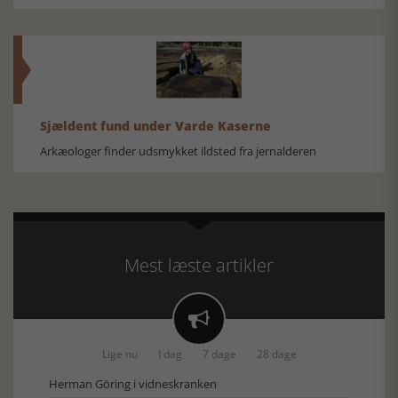
Sjældent fund under Varde Kaserne
Arkæologer finder udsmykket ildsted fra jernalderen
Mest læste artikler

Lige nu
I dag
7 dage
28 dage
Herman Göring i vidneskranken