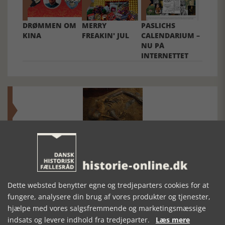
DRØMMEN OM
MERRY
PASLICHS
KINA
FREAKIN' JUL
CALENDARIUM –
NU PÅ
INTERNETTET
Mosefolket
Den største samling af moselig i verden på Museum
Silkeborg Hovedgården
Dette websted benytter egne og tredjeparters cookies for at
fungere, analysere din brug af vores produkter og tjenester,
hjælpe med vores salgsfremmende og marketingsmæssige
indsats og levere indhold fra tredjeparter.
Læs mere