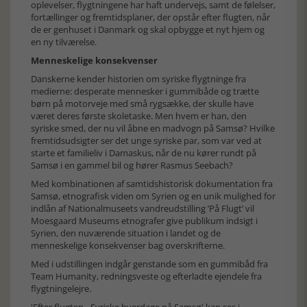
oplevelser, flygtningene har haft undervejs, samt de følelser,
fortællinger og fremtidsplaner, der opstår efter flugten, når
de er genhuset i Danmark og skal opbygge et nyt hjem og
en ny tilværelse.
Menneskelige konsekvenser
Danskerne kender historien om syriske flygtninge fra
medierne: desperate mennesker i gummibåde og trætte
børn på motorveje med små rygsække, der skulle have
været deres første skoletaske. Men hvem er han, den
syriske smed, der nu vil åbne en madvogn på Samsø? Hvilke
fremtidsudsigter ser det unge syriske par, som var ved at
starte et familieliv i Damaskus, når de nu kører rundt på
Samsø i en gammel bil og hører Rasmus Seebach?
Med kombinationen af samtidshistorisk dokumentation fra
Samsø, etnografisk viden om Syrien og en unik mulighed for
indlån af Nationalmuseets vandreudstilling ’På Flugt’ vil
Moesgaard Museums etnografer give publikum indsigt i
Syrien, den nuværende situation i landet og de
menneskelige konsekvenser bag overskrifterne.
Med i udstillingen indgår genstande som en gummibåd fra
Team Humanity, redningsveste og efterladte ejendele fra
flygtningelejre.