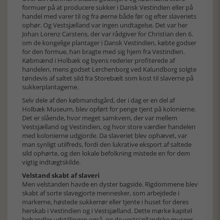
formuer på at producere sukker i Dansk Vestindien eller på
handel med varer til og fra øerne både før og efter slaveriets
ophør. Og Vestsjælland var ingen undtagelse. Det var her
Johan Lorenz Carstens, der var rådgiver for Christian den 6.
om de kongelige plantager i Dansk Vestindien, købte godser
for den formue, han bragte med sig hjem fra Vestindien.
Købmænd i Holbæk og byens rederier profiterede af
handelen, mens godset Lerchenborg ved Kalundborg solgte
tøndevis af saltet sild fra Storebælt som kost til slaverne på
sukkerplantagerne.
Selv dele af den købmandsgård, der i dag er en del af
Holbæk Museum, blev opført for penge tjent på kolonierne.
Det er slående, hvor meget samkvem, der var mellem
Vestsjælland og Vestindien, og hvor store værdier handelen
med kolonierne udgjorde. Da slaveriet blev ophævet, var
man synligt utilfreds, fordi den lukrative eksport af saltede
sild ophørte, og den lokale befolkning mistede en for dem
vigtig indtægtskilde.
Velstand skabt af slaveri
Men velstanden havde en dyster bagside. Rigdommene blev
skabt af sorte slavegjorte mennesker, som arbejdede i
markerne, høstede sukkerrør eller tjente i huset for deres
herskab i Vestindien og i Vestsjælland. Dette mørke kapitel
behandler udstillingen også, og de vestsjællandske museer