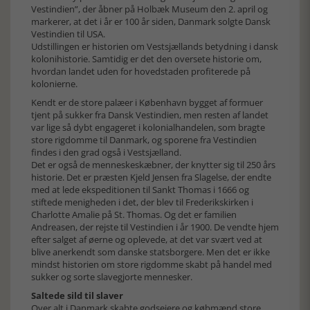
Vestindien”, der åbner på Holbæk Museum den 2. april og
markerer, at det i år er 100 år siden, Danmark solgte Dansk
Vestindien til USA.
Udstillingen er historien om Vestsjællands betydning i dansk
kolonihistorie. Samtidig er det den oversete historie om,
hvordan landet uden for hovedstaden profiterede på
kolonierne.
Kendt er de store palæer i København bygget af formuer
tjent på sukker fra Dansk Vestindien, men resten af landet
var lige så dybt engageret i kolonialhandelen, som bragte
store rigdomme til Danmark, og sporene fra Vestindien
findes i den grad også i Vestsjælland.
Det er også de menneskeskæbner, der knytter sig til 250 års
historie. Det er præsten Kjeld Jensen fra Slagelse, der endte
med at lede ekspeditionen til Sankt Thomas i 1666 og
stiftede menigheden i det, der blev til Frederikskirken i
Charlotte Amalie på St. Thomas. Og det er familien
Andreasen, der rejste til Vestindien i år 1900. De vendte hjem
efter salget af øerne og oplevede, at det var svært ved at
blive anerkendt som danske statsborgere. Men det er ikke
mindst historien om store rigdomme skabt på handel med
sukker og sorte slavegjorte mennesker.
Saltede sild til slaver
Over alt i Danmark skabte godsejere og købmænd store