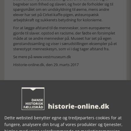
begreber som frihed og slaveri, og hvor de forholder sig til
spørgsmålet om en undskyldning til øerne, mens andre
elever har set på Cirkel-kaffe-pigen, østeuropæisk
arbejdskraft og sukkerets betydning for kolonierne.
For at lægge afstand til de mennesker, som europæerne
gjorde til slaver, opstod en racisme, der fødte en forsimplet
måde at se andre mennesker på. Museet har set på egen
genstandssamling og viser i særudstillingen eksempler på et
stereotypt menneskesyn, som vi i dag tager afstand fra.
Se mere på www.vestmuseum.dk
Historie-online.dk, den 29. marts 2017
Forrige artikel
Dette websted benytter egne og tredjeparters cookies for at
fungere, analysere din brug af vores produkter og tjenester,
SE RELATEREDE ARTIKLER