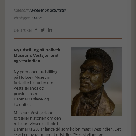
Kategori:
Nyheder og aktiviteter
Visninger:
11484
Del artikel:



Ny udstilling på Holbæk
Museum: Vestsjælland
og Vestindien
Ny permanent udstilling
på Holbæk Museum
fortæller historien om
Vestsjællands og
provinsens rolle i
Danmarks slave- og
kolonitid.
Museum Vestsjælland
fortæller historien om den
rolle, provinsen spillede i
Danmarks 250 år lange tid som kolonimagt i Vestindien. Det
sker i en ny permanent udstilling ”Vestsjælland og