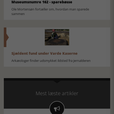
Museumsnumre 162 - sparebøsse
Ole Mortensøn fortæller om, hvordan man sparede
sammen
Sjældent fund under Varde Kaserne
Arkæologer finder udsmykket ildsted fra jernalderen
Mest læste artikler
