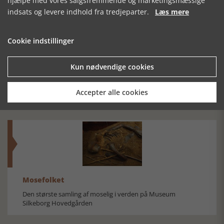
hjælpe med vores salgsfremmende og marketingsmæssige
indsats og levere indhold fra tredjeparter.
Læs mere
Cookie indstillinger
SKAT ELLER
KIRKEBØGERNE I
NYREDOLKEN
Kun nødvendige cookies
SKROT?
NORS OG TVED
FRA NÆSSET
SOGNE 1675-
1815
Accepter alle cookies
Mosefolket
Den største samling af moselig i verden på Museum
Silkeborg Hovedgården