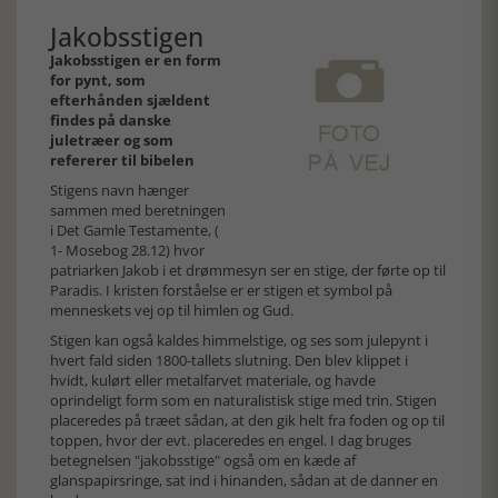
Jakobsstigen
Jakobsstigen er en form
for pynt, som
efterhånden sjældent
findes på danske
juletræer og som
refererer til bibelen
Stigens navn hænger
sammen med beretningen
i Det Gamle Testamente, (
1- Mosebog 28.12) hvor
patriarken Jakob i et drømmesyn ser en stige, der førte op til
Paradis. I kristen forståelse er er stigen et symbol på
menneskets vej op til himlen og Gud.
Stigen kan også kaldes himmelstige, og ses som julepynt i
hvert fald siden 1800-tallets slutning. Den blev klippet i
hvidt, kulørt eller metalfarvet materiale, og havde
oprindeligt form som en naturalistisk stige med trin. Stigen
placeredes på træet sådan, at den gik helt fra foden og op til
toppen, hvor der evt. placeredes en engel. I dag bruges
betegnelsen "jakobsstige" også om en kæde af
glanspapirsringe, sat ind i hinanden, sådan at de danner en