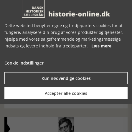
Dette websted benytter egne og tredjeparters cookies for at
fungere, analysere din brug af vores produkter og tjenester,
Historiens Aktører 79 - John Reed
hjælpe med vores salgsfremmende og marketingsmæssige
indsats og levere indhold fra tredjeparter.
Læs mere
Ole Mortensøn fortæller om den amerikanske journalist
Cookie indstillinger
Kun nødvendige cookies
TV-tips, uge 32, 2026
Accepter alle cookies
Bl.a. udsendelse om Nelson Mandela