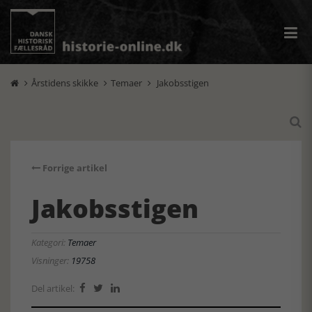
Årstidens skikke
Temaer
Jakobsstigen




Forrige artikel
Jakobsstigen
Kategori:
Temaer
Visninger:
19758
Del artikel:


