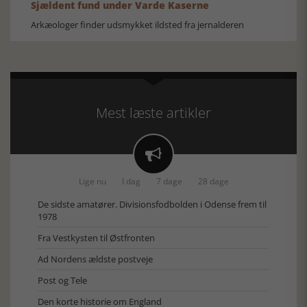
Sjældent fund under Varde Kaserne
Arkæologer finder udsmykket ildsted fra jernalderen
Mest læste artikler

Lige nu
I dag
7 dage
28 dage
De sidste amatører. Divisionsfodbolden i Odense frem til
1978
Fra Vestkysten til Østfronten
Ad Nordens ældste postveje
Post og Tele
Den korte historie om England