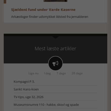
Sjældent fund under Varde Kaserne
Arkæologer finder udsmykket ildsted fra jernalderen
Mest læste artikler

Lige nu
I dag
7 dage
28 dage
Kompagni P.5.
Sankt Hans-koen
TV-tips, uge 32, 2026
Museumsnumre 110 - hakke, skovl og spade