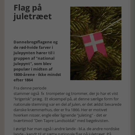
Flag på
juletræet
Dannebrogsflagene og
de rød-hvide farver i
julepynten hører til i
gruppen af "national
julepynt", som blev
populær i midten af
1800-årene - ikke mindst
efter 1864
Fra denne periode
stammer også fx trompeter og trommer, der jo har et vist
"krigerisk" præg. Et eksempel på, at denne særlige form for
nationale stemning var en del af julen, er det ældst bevarede
danske kræmmerhus, der er fra 1866. Her er motivet
hverken nisser, engle eller lignende "juleting" - det er
tværtimod "Den Tapre Landsoldat" med bøgekvisten.
I øvrigt har man også i andre lande - bl.a. de andre nordiske
lande - kendt til at sætte nationale flag på juletræet. På