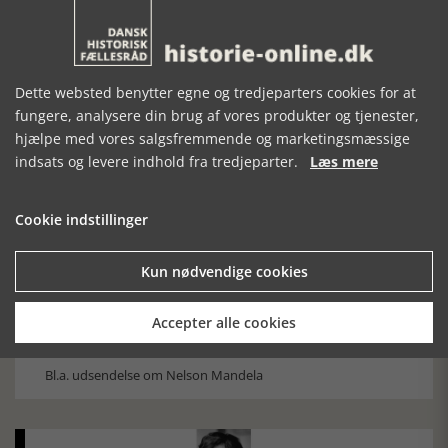
oktober - 1. november 2026
Dette websted benytter egne og tredjeparters cookies for at
fungere, analysere din brug af vores produkter og tjenester,
hjælpe med vores salgsfremmende og marketingsmæssige
indsats og levere indhold fra tredjeparter.
Læs mere
Historiens Aktører 79 - John Reed
Ole Mortensøn fortæller om den amerikanske journalist
Cookie indstillinger
Kun nødvendige cookies
Accepter alle cookies
TV-tips, uge 32, 2026
Bl.a. udsendelse om Nelson Mandela