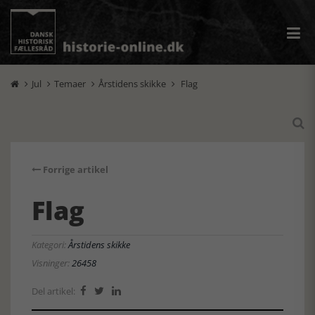
Jul
Temaer
Årstidens skikke
Flag





Forrige artikel
Flag
Kategori:
Årstidens skikke
Visninger:
26458
Del artikel:


