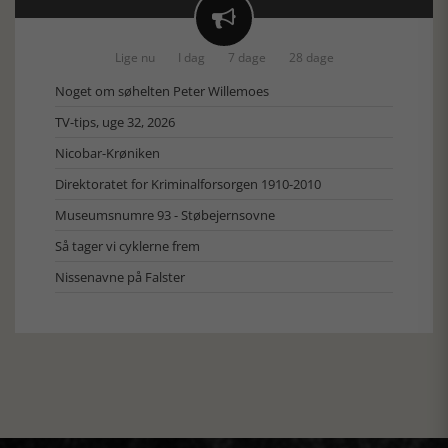

Lige nu
I dag
7 dage
28 dage
Noget om søhelten Peter Willemoes
TV-tips, uge 32, 2026
Nicobar-Krøniken
Direktoratet for Kriminalforsorgen 1910-2010
Museumsnumre 93 - Støbejernsovne
Så tager vi cyklerne frem
Nissenavne på Falster