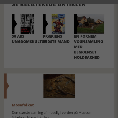
SE RELATEREDE ARTIKLER
50 ÅRS
PRÆRIENS
EN FORNEM
UNGDOMSKULTUR
BEDSTE MAND
VOGNSAMLING
MED
BEGRÆNSET
HOLDBARHED
Mosefolket
Den største samling af moselig i verden på Museum
Silkeborg Hovedgården