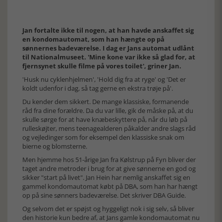
Jan fortalte ikke til nogen, at han havde anskaffet sig
en kondomautomat, som han hængte op på
sønnernes badeværelse. I dag er Jans automat udlånt
til Nationalmuseet. 'Mine kone var ikke så glad for, at
fjernsynet skulle filme på vores toilet', griner Jan.
'Husk nu cyklenhjelmen', 'Hold dig fra at ryge' og 'Det er
koldt udenfor i dag, så tag gerne en ekstra trøje på'.
Du kender dem sikkert. De mange klassiske, formanende
råd fra dine forældre. Da du var lille, gik de måske på, at du
skulle sørge for at have knæbeskyttere på, når du løb på
rulleskøjter, mens teenagealderen påkalder andre slags råd
og vejledinger som for eksempel den klassiske snak om
bierne og blomsterne.
Men hjemme hos 51-årige Jan fra Kølstrup på Fyn bliver der
taget andre metroder i brug for at give sønnerne en god og
sikker "start på livet". Jan Hein har nemlig anskaffet sig en
gammel kondomautomat købt på DBA, som han har hængt
op på sine sønners badeværelse. Det skriver DBA Guide.
Og selvom det er spøjst og hyggeligt nok i sig selv, så bliver
den historie kun bedre af, at Jans gamle kondomautomat nu