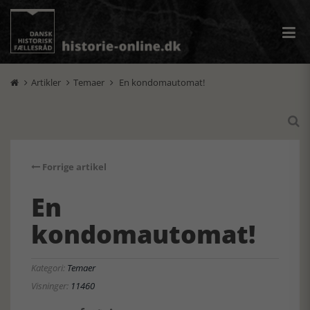
Artikler
Temaer
En kondomautomat!




Forrige artikel
En
kondomautomat!
Kategori:
Temaer
Visninger:
11460