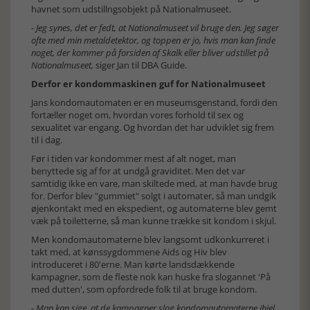
havnet som udstillngsobjekt på Nationalmuseet.
- Jeg synes, det er fedt, at Nationalmuseet vil bruge den. Jeg søger
ofte med min metaldetektor, og toppen er jo, hvis man kan finde
noget, der kommer på forsiden af Skalk eller bliver udstillet på
Nationalmuseet,
siger Jan til DBA Guide.
Derfor er kondommaskinen guf for Nationalmuseet
Jans kondomautomaten er en museumsgenstand, fordi den
fortæller noget om, hvordan vores forhold til sex og
sexualitet var engang. Og hvordan det har udviklet sig frem
til i dag.
Før i tiden var kondommer mest af alt noget, man
benyttede sig af for at undgå graviditet. Men det var
samtidig ikke en vare, man skiltede med, at man havde brug
for. Derfor blev "gummiet" solgt i automater, så man undgik
øjenkontakt med en ekspedient, og automaterne blev gemt
væk på toiletterne, så man kunne trække sit kondom i skjul.
Men kondomautomaterne blev langsomt udkonkurreret i
takt med, at kønssygdommene Aids og Hiv blev
introduceret i 80'erne. Man kørte landsdækkende
kampagner, som de fleste nok kan huske fra slogannet 'På
med dutten', som opfordrede folk til at bruge kondom.
- Man kan sige, at de kampagner slog kondomautomaterne ihjel,