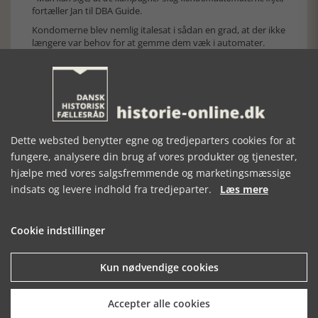
fortæller Jan til DBA Guide.
Kondomerne blev nemlig italesat i sådan en grad, at der ikke
længere var behov for at gemme dem væk i automater.
- I dag ser vi ikke kondomautomater, fordi det er blevet en
ganske naturlig ting at købe kondomer,
fortæller Jan til DBA
Guide.
Nationalmuseets udstilling handler om, hvad danskerne
husker fra de seneste 100 år.
Artiklen har historie-online.dk fået fra Julie Schoen, redaktør på
Dette websted benytter egne og tredjeparters cookies for at
DBA Guide. Genbrugsportalen DBA Guide
https://guide.dba.dk/
fungere, analysere din brug af vores produkter og tjenester,
[Historie-online.dk, den 23. marts 2020]
hjælpe med vores salgsfremmende og marketingsmæssige
indsats og levere indhold fra tredjeparter.
Læs mere
Cookie indstillinger
Kun nødvendige cookies
Forrige artikel
Accepter alle cookies