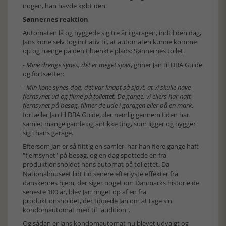
nogen, han havde købt den.
Sønnernes reaktion
Automaten lå og hyggede sig tre år i garagen, indtil den dag,
Jans kone selv tog initiativ til, at automaten kunne komme
op og hænge på den tiltænkte plads: Sønnernes toilet.
- Mine drenge synes, det er meget sjovt
, griner Jan til DBA Guide
og fortsætter:
- Min kone synes dog, det var knapt så sjovt, at vi skulle have
fjernsynet ud og filme på toilettet. De gange, vi ellers har haft
fjernsynet på besøg, filmer de ude i garagen eller på en mark
,
fortæller Jan til DBA Guide, der nemlig gennem tiden har
samlet mange gamle og antikke ting, som ligger og hygger
sig i hans garage.
Eftersom Jan er så flittig en samler, har han flere gange haft
"fjernsynet" på besøg, og en dag spottede en fra
produktionsholdet hans automat på toilettet. Da
Nationalmuseet lidt tid senere efterlyste effekter fra
danskernes hjem, der siger noget om Danmarks historie de
seneste 100 år, blev Jan ringet op af en fra
produktionsholdet, der tippede Jan om at tage sin
kondomautomat med til "audition".
Og sådan er Jans kondomautomat nu blevet udvalgt og