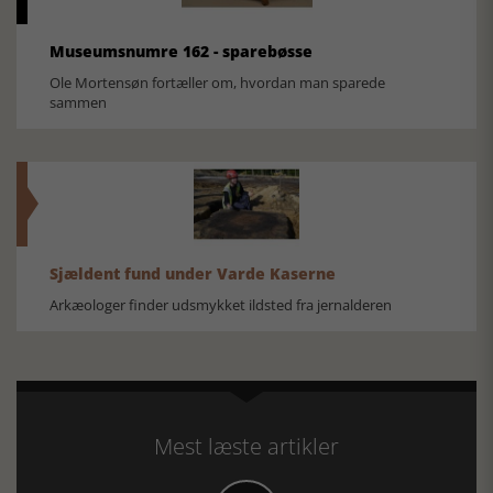
Museumsnumre 162 - sparebøsse
Ole Mortensøn fortæller om, hvordan man sparede
sammen
Sjældent fund under Varde Kaserne
Arkæologer finder udsmykket ildsted fra jernalderen
Mest læste artikler