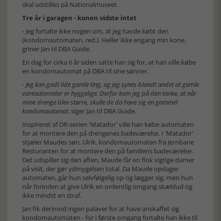
skal udstilles på Nationalmuseet.
Tre år i garagen - konen vidste intet
- Jeg fortalte ikke nogen om, at jeg havde købt den
(kondomautomaten, red.). Heller ikke engang min kone,
griner Jan til DBA Guide.
En dag for cirka 6 år siden satte han sig for, at han ville købe
en kondomautomat på DBA til sine sønner.
- Jeg kan godt lide gamle ting, og jeg synes blandt andet at gamle
vareautomater er hyggelige. Derfor kom jeg på den tanke, at når
mine drenge blev større, skulle de da have sig en gammel
kondomautomat
, siger Jan til DBA Guide.
Inspireret af DR-serien 'Matador' ville han købe automaten
for at montere den på drengenes badeværelse. I 'Matador'
stjæler Maudes søn, Ulrik, kondomautomaten fra Jernbane
Resturanten for at montere den på familiens badeværelse.
Det udspiller sig den aften, Maude får en flok vigtige damer
på visit, der gør ydmygelsen total. Da Maude opdager
automaten, går hun selvfølgelig op og lægger sig, men hun
når forinden at give Ulrik en ordentlig omgang skældud og
ikke mindst en straf.
Jan fik derimod ingen palaver for at have anskaffet sig
kondomautomaten - for i første omgang fortalte han ikke til