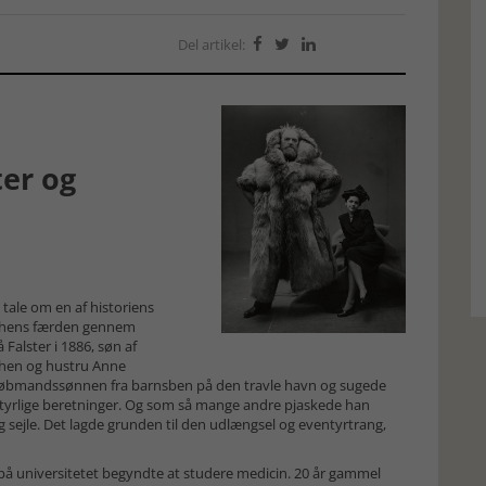
Del artikel:



ter og
le om en af historiens
euchens færden gennem
 Falster i 1886, søn af
chen og hustru Anne
øbmandssønnen fra barnsben på den travle havn og sugede
eventyrlige beretninger. Og som så mange andre pjaskede han
g sejle. Det lagde grunden til den udlængsel og eventyrtrang,
 på universitetet begyndte at studere medicin. 20 år gammel