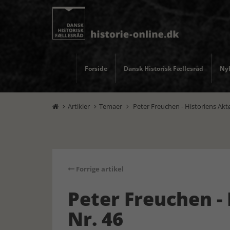
Forside
Dansk Historisk Fællesråd
Nyh
Artikler
Temaer
Peter Freuchen - Historiens Aktø



Forrige artikel
Peter Freuchen -
Nr. 46