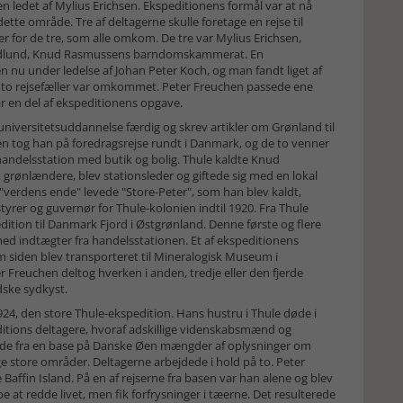
 ledet af Mylius Erichsen. Ekspeditionens formål var at nå
tte område. Tre af deltagerne skulle foretage en rejse til
 for de tre, som alle omkom. De tre var Mylius Erichsen,
ndlund, Knud Rasmussens barndomskammerat. En
n nu under ledelse af Johan Peter Koch, og man fandt liget af
e to rejsefæller var omkommet. Peter Freuchen passede ene
r en del af ekspeditionens opgave.
iversitetsuddannelse færdig og skrev artikler om Grønland til
og han på foredragsrejse rundt i Danmark, og de to venner
n handelsstation med butik og bolig. Thule kaldte Knud
rønlændere, blev stationsleder og giftede sig med en lokal
"verdens ende" levede "Store-Peter", som han blev kaldt,
rer og guvernør for Thule-kolonien indtil 1920. Fra Thule
tion til Danmark Fjord i Østgrønland. Denne første og flere
ed indtægter fra handelsstationen. Et af ekspeditionens
om siden blev transporteret til Mineralogisk Museum i
 Freuchen deltog hverken i anden, tredje eller den fjerde
dske sydkyst.
4, den store Thule-ekspedition. Hans hustru i Thule døde i
itions deltagere, hvoraf adskillige videnskabsmænd og
lede fra en base på Danske Øen mængder af oplysninger om
e store områder. Deltagerne arbejdede i hold på to. Peter
affin Island. På en af rejserne fra basen var han alene og blev
t redde livet, men fik forfrysninger i tæerne. Det resulterede