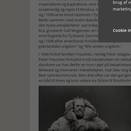
brug af 
imperialisme og kapitalisme, som havde ødelagt og u
marketin
sovjetvenlig og rejste til Moskva, men fik et uhyggelig
sig i 1930-erne imod nazismen i Tyskland, deltog aktivt
Berlin sammen med andre skandinaviske forfattere for
den tyske arbejderfører, sad indspærret uden dom. F
Cookie in
bl.a. grosserer Carl Mogensen, en tidligere fremmedl
erne flygtede fra Tyskland. Sammen med Carl Mogense
og i 1938 efter amerikansk forbillede "Eventyrernes K
grønlandske ungdom" og "Min anden ungdom".
I 1940 forlod familien Freuchen, nemlig Peter, Magda 
Peter Freuchen fortsatte trods besættelsen sin verb
danskere var han derfor en torn i øjet på besættelse
Birkerød og interneret i Høveltelejren. Han blev dog 
Best salonkommunist. Men året efter var den gal ige
en båd til Hven og kom videre via Skåne til Stockholm