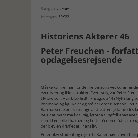
Kategori:
Temaer
Visninger:
16322
Historiens Aktører 46
Peter Freuchen - forfat
opdagelsesrejsende
Måske kunne man for denne persons vedkommende ta
eventyrer og ikke en aktør. Eventyrlig var Peter Fr
tilværelsen. Han blev født i Frisegade 14 i Nykøbing på
købmand og kgl. vejer og måler Lorenz Benzon Freu
Rasmussen. Som så mange andre drenge færdedes k
hele det maritime liv til sig, lyttede til søfolkenes 
rundt i en jolle i havnen og lærte på den måde at ro o
der blev en drivfjeder i hans liv.
Peter blev student og rejste til København, hvor han