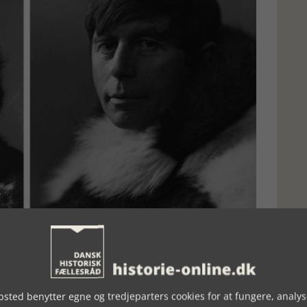
de i 1933 skrev Peter Freuchen en bog om vennen, foto siliamiut-
avde i 1920-erne meldt sig ind i Socialdemokratiet og skrev
sted benytter egne og tredjeparters cookies for at fungere, analys
en ven af kristelig missionsvirksomhed og en stor revser af den