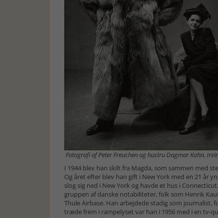
Fotografi af Peter Freuchen og hustru Dagmar Kohn, Irvi
I 1944 blev han skilt fra Magda, som sammen med stedd
Og året efter blev han gift i New York med en 21 år
slog sig ned i New York og havde et hus i Connecticut.
gruppen af danske notabiliteter, folk som Henrik K
Thule Airbase. Han arbejdede stadig som journalist, f
træde frem i rampelyset var han i 1956 med i en tv-q