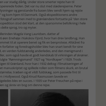
n var stadig dårlig. Under store smerter rejste han til
opererede foden. Det var nu slut med slæderejserne. Peter
lysninger og genstande fra basen blev sendt hjem og rejste
n" og kom hjem til Danmark. Også ekspeditionens andre
fotograf sammen med to grønlændere fortsatte på "den store
-ekspedition stod det klart, at den sparsomme befolkning i hele
 delte sprog, tro og myter.
illerinden Magda Vang Lauridsen, datter af
26 øen Enehøje i Nakskov Fjord, hvor han drev landbrug. Han
mmet til at operere benet og fik en benprotese. Afskåret fra
 forfatter og foredragsholder blev han snart kendt for sine
rd, en verden fuldstændig anderledes, end den menigmand i
ler, som også havde et godt kendskab til virkningen af skrøner.
 fulgte "Rømningsmand" 1927 og "Nordkaper" i 1929. Trods
en til Grønland, hvor han i 1932 deltog i filmatiseringen af
t manuskriptet og spillede rollen som filmens skurk, en brutal
ørrelse, træben og et vildt fuldskæg, som passede fint til
navn i Hollywood. Også Knud Rasmussen lavede en
geledes blev en succes. I 1935 var Peter Freuchen på rejse i
irien og skrev en bog om denne rejse.