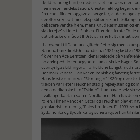
i koldbrand og han fjernede selv et par tæer, men fode
nærmeste handelsstation, Chesterfield og lægen dér 
Freuchen fik den opgave at sørge for, at de mange op
derefter selv bort med ekspeditionsskibet "Søkonge
deltagere vendte hjem, mens Knud Rasmussen og en 
slæderejse" videre til Sibirien. Efter den femte Thule
det arktiske område tilhørte samme kultur, inuit, som
Hjemvendt til Danmark, giftede Peter sig med skuesp
Nationalbankdirektør Lauridsen, i 1924 og købte i 19
fik vennen Åge Berntsen, der arbejdede på Vanførehje
polarekspeditioner begyndte han at skrive bøger. Som
eventyrlige skildringer af forholdene længst mod no
Danmark kendte. Han var en ironisk og farverig fortæl
Hans første roman var "Storfanger" 1926 og derefter
træben var Peter Freuchen stadig rejselysten og kom ig
den amerikanske film "Eskimo". Han havde selv skreve
hvalfangerkaptajn som i "Nordkaper". Han havde en st
rollen. Filmen vandt en Oscar og Freuchen blev et 
grønlandsfilm, nemlig "Palos brudefærd" i 1933, som li
Sydamerika og Sydafrika, og senere rejste han til Sib