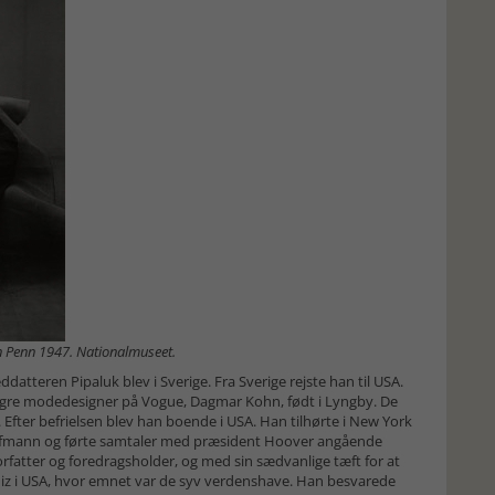
n Penn 1947. Nationalmuseet.
atteren Pipaluk blev i Sverige. Fra Sverige rejste han til USA.
 yngre modedesigner på Vogue, Dagmar Kohn, født i Lyngby. De
 Efter befrielsen blev han boende i USA. Han tilhørte i New York
aufmann og førte samtaler med præsident Hoover angående
orfatter og foredragsholder, og med sin sædvanlige tæft for at
uiz i USA, hvor emnet var de syv verdenshave. Han besvarede