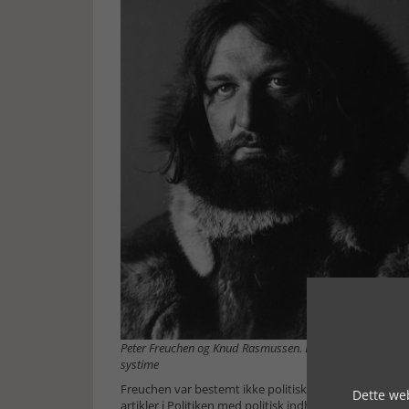
Peter Freuchen og Knud Rasmussen. Da Knud Rasmussen dø
systime
Freuchen var bestemt ikke politisk indifferent. Han h
Dette web
artikler i Politiken med politisk indhold. Han var ing