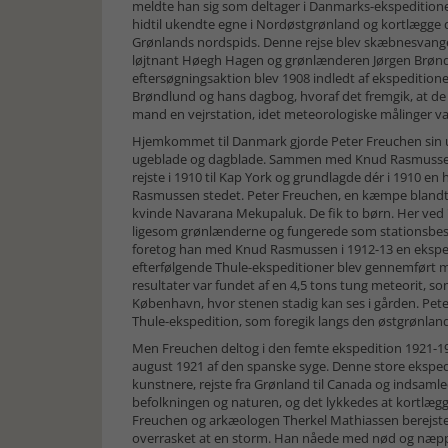
meldte han sig som deltager i Danmarks-ekspeditionen
hidtil ukendte egne i Nordøstgrønland og kortlægge de
Grønlands nordspids. Denne rejse blev skæbnesvanger
løjtnant Høegh Hagen og grønlænderen Jørgen Brø
eftersøgningsaktion blev 1908 indledt af ekspeditione
Brøndlund og hans dagbog, hvoraf det fremgik, at d
mand en vejrstation, idet meteorologiske målinger va
Hjemkommet til Danmark gjorde Peter Freuchen sin un
ugeblade og dagblade. Sammen med Knud Rasmussen t
rejste i 1910 til Kap York og grundlagde dér i 1910 e
Rasmussen stedet. Peter Freuchen, en kæmpe blandt g
kvinde Navarana Mekupaluk. De fik to børn. Her ved 
ligesom grønlænderne og fungerede som stationsbesty
foretog han med Knud Rasmussen i 1912-13 en ekspedi
efterfølgende Thule-ekspeditioner blev gennemført m
resultater var fundet af en 4,5 tons tung meteorit, s
København, hvor stenen stadig kan ses i gården. Peter
Thule-ekspedition, som foregik langs den østgrønlan
Men Freuchen deltog i den femte ekspedition 1921-192
august 1921 af den spanske syge. Denne store eksped
kunstnere, rejste fra Grønland til Canada og indsam
befolkningen og naturen, og det lykkedes at kortlægg
Freuchen og arkæologen Therkel Mathiassen berejste B
overrasket at en storm. Han nåede med nød og næppe a