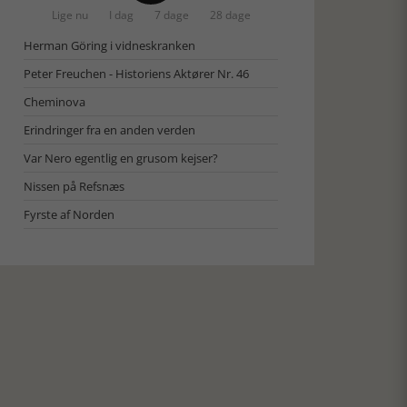
Lige nu
I dag
7 dage
28 dage
Herman Göring i vidneskranken
Peter Freuchen - Historiens Aktører Nr. 46
Cheminova
Erindringer fra en anden verden
Var Nero egentlig en grusom kejser?
Nissen på Refsnæs
Fyrste af Norden