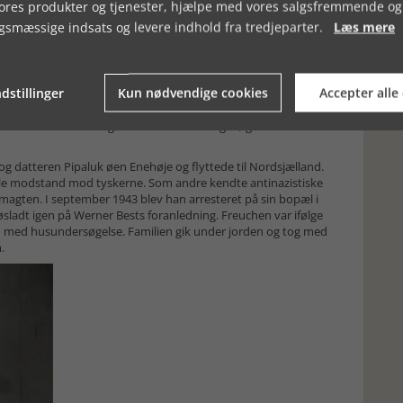
vores produkter og tjenester, hjælpe med vores salgsfremmende og
ndertrykt mange såkaldte primitive kulturer. Han var
gsmæssige indsats og levere indhold fra tredjeparter.
Læs mere
t indtryk af de politiske forhold dér under Stalin. Han vendte
 i "Befrielseskomitteen for Hitler-fascismen Ofre" og rejste til
 at få adgang til Mohabitfængslet, hvor bl.a. Ernst Thälmann,
orfatterne blev nægtet adgang og udvist. I samarbejde med
dstillinger
Kun nødvendige cookies
Accepter alle
egionær, hjalp Peter Freuchen kommunister og jøder, der i 30-
n stiftede han i øvrigt "Dansk professionelt Bokseforbund",
lub". På denne tid udgav han sine erindringsbøger: "Min
og datteren Pipaluk øen Enehøje og flyttede til Nordsjælland.
ale modstand mod tyskerne. Som andre kendte antinazistiske
smagten. I september 1943 blev han arresteret på sin bopæl i
løsladt igen på Werner Bests foranledning. Freuchen var ifølge
n med husundersøgelse. Familien gik under jorden og tog med
.