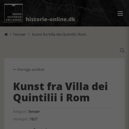
Temaer
Kunst fra Villa dei Quintilii i Rom



Forrige artikel
Kunst fra Villa dei
Quintilii i Rom
Kategori:
Temaer
Visninger:
7827