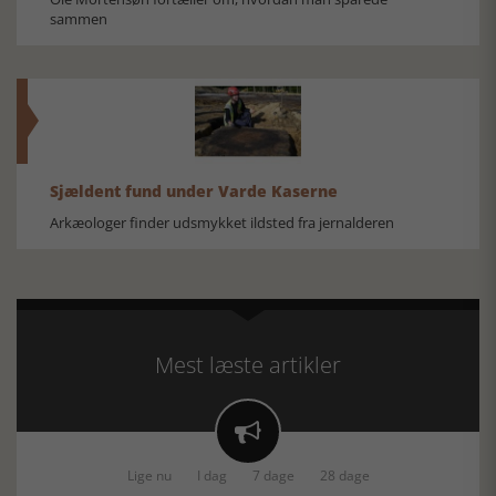
sammen
Sjældent fund under Varde Kaserne
Arkæologer finder udsmykket ildsted fra jernalderen
Mest læste artikler

Lige nu
I dag
7 dage
28 dage