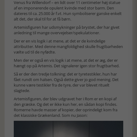
Venus fra Willendorf – en lidt over 11 centimeter høj statue
af en imponerende opulent kvinde med stor barm. Den
dateres til ca. 25.000 år f.vt. Hun symboliserer ganske enkelt
alt det, der skal til for at få børn.
Artemisfiguren har udsmykninger på brystet, der har givet
anledning til mange overvejelser/spekulationer.
Der er en vis logik i at mene, at det er de kvindelige
attributter. Med denne mangfoldighed skulle frugtbarheden
vælte ud til de nyfødte.
Men der er også en vis logik i at mene, at det er æg, der er
hængt op på Artemis. Det signalerer igen stor frugtbarhed.
Så er der den tredje tolkning: det er tyretestikler, hun har
fået rundt om halsen. Også dette giver jo god mening. Det
kunne være testikler fra de tyre, der var blevet rituelt
slagtede.
Artemisfiguren, der blev udgravet her i Rom er en kopi af
den græske. Og det er ikke kun her, en sådan kopi findes.
Romerne havde masser af kopier, der oprindeligt kom fra
det klassiske Grækenland. Som nu Jason: