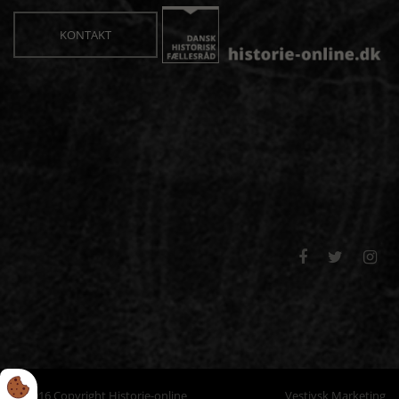
KONTAKT



© 2016 Copyright Historie-online
Vestjysk Marketing