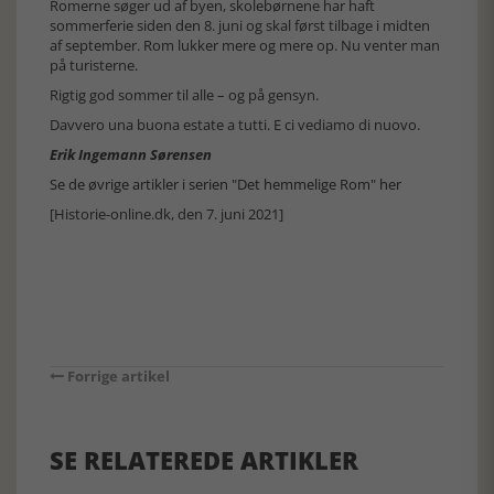
Romerne søger ud af byen, skolebørnene har haft
sommerferie siden den 8. juni og skal først tilbage i midten
af september. Rom lukker mere og mere op. Nu venter man
på turisterne.
Rigtig god sommer til alle – og på gensyn.
Davvero una buona estate a tutti. E ci vediamo di nuovo.
Erik Ingemann Sørensen
Se de øvrige artikler i serien "Det hemmelige Rom" her
[Historie-online.dk, den 7. juni 2021]
Forrige artikel
SE RELATEREDE ARTIKLER