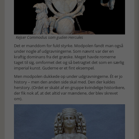
Kejser Commodus som guden Hercules
Det er manddom for fuld styrke. Modpolen fandt man også
under nogle af udgravningerne. Som nævnt var der en
kraftig dominans fra det græske. Meget havde romerne
taget til sig, omformet det og så betragtet det som en særlig
imperial kunst. Guderne er et fint eksempel.
Men modpolen dukkede op under udgravningerne. Ét er jo
history – men den anden side skal med. Den der kaldes
herstory. (Ordet er skabt af en gruppe kvindelige historikere,
der fik nok af, at det altid var mændene, der blev skrevet
om).