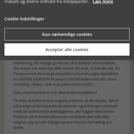
indsats og levere indhold fra tredjeparter.
Læs mere
Cookie indstillinger
Kun nødvendige cookies
Den græske gud Zeus
De mange fund, hvoraf kun en lille del vises her,
Accepter alle cookies
understreger, hvor stor pris den romerske overklasse satte
på kunsten. Men også på det luksuriøse i boligens
indretning. De mange gulve var ofte dækket af mosaikker,
der enten var mønstre eller scener fra livet. Vi kender det fra
Pompei med de mange mosaikker, hvoraf nogle i øjeblikket
er udstillet på British Museum i forbindelse med den store
udstilling: ”Nero – the man behind the myth”.
(Den mest kendte er nok Alexandermosaikken).
Til sidst skal det endnu engang nævnes, at de skader, der er
på mange af de klassiske skulpturer, også hænger sammen
med de voldsomme ødelæggelser, der fulgte i de kristnes
fodspor, efter kristendommen var blevet den officielle
religion. Jeg vender tilbage senere med en fortælling om
dette.