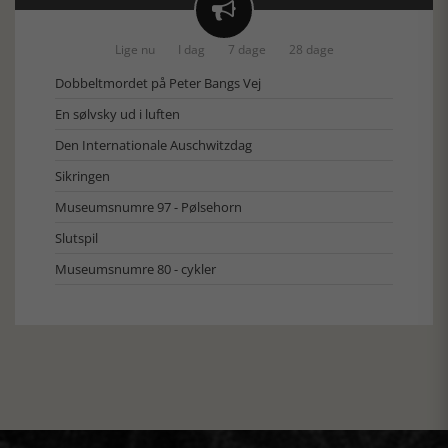

Lige nu
I dag
7 dage
28 dage
Dobbeltmordet på Peter Bangs Vej
En sølvsky ud i luften
Den Internationale Auschwitzdag
Sikringen
Museumsnumre 97 - Pølsehorn
Slutspil
Museumsnumre 80 - cykler