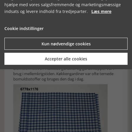
hjælpe med vores salgsfremmende og marketingsmæssige
indsats og levere indhold fra tredjeparter.
Læs mere
Cookie indstillinger
Gardin fra omkring 1900 i skønvirkestil, Tønder Museum
Kun nødvendige cookies
Bomuld var længe det mest udbredte gardinstof.
Bomuldsgardiner med kappe og undergardiner afløste
klunketidens gardinarrangement. Kapper og undergardiner
Accepter alle cookies
var ofte blondegardiner med maskinbroderi f.eks. med
blomstermotiver. Hæklede gardiner og gardinkapper var i
brug i mellemkrigstiden. Køkkengardiner var ofte ternede
bomuldsstoffer og bruges den dag i dag.