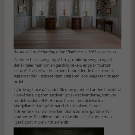
Gardiner i tre vinduesfag i stue i Bakkehuset, Bakkehusmuseet
Gardiner blev i øvrigt også brugt omkring sengen og på
dansk taler man om en gardinpræken, engelsk ”curtain
lecture”, hvilket var hustruens bebrejdende talestrøm til
ægtemanden i ægtesengen. Digteren Jens Baggesen bruger
ordet.
I gårde og huse på landet fik man gardiner i anden halvdel af
1800-årene, og som sædvanlig var det kvinderne, som var
modebevidste. H.P. Hansen har en meddelelse fra
Midtjylland: ”Hos gårdmand Chr. Poulsen, Sunds
Nørremark, var der hverken blomster eller gardiner for
vinduerne. Det ville manden ikke vide af, så kunne man
ligeså godt mure vinduerne til!”