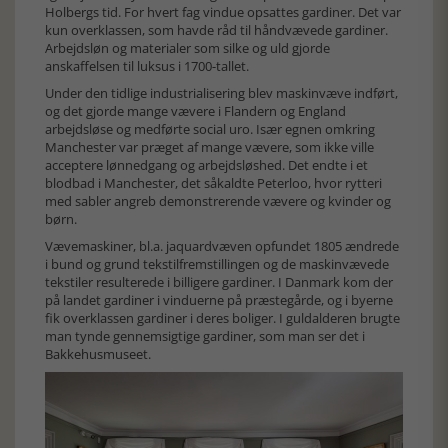
Holbergs tid. For hvert fag vindue opsattes gardiner. Det var
kun overklassen, som havde råd til håndvævede gardiner.
Arbejdsløn og materialer som silke og uld gjorde
anskaffelsen til luksus i 1700-tallet.
Under den tidlige industrialisering blev maskinvæve indført,
og det gjorde mange vævere i Flandern og England
arbejdsløse og medførte social uro. Især egnen omkring
Manchester var præget af mange vævere, som ikke ville
acceptere lønnedgang og arbejdsløshed. Det endte i et
blodbad i Manchester, det såkaldte Peterloo, hvor rytteri
med sabler angreb demonstrerende vævere og kvinder og
børn.
Vævemaskiner, bl.a. jaquardvæven opfundet 1805 ændrede
i bund og grund tekstilfremstillingen og de maskinvævede
tekstiler resulterede i billigere gardiner. I Danmark kom der
på landet gardiner i vinduerne på præstegårde, og i byerne
fik overklassen gardiner i deres boliger. I guldalderen brugte
man tynde gennemsigtige gardiner, som man ser det i
Bakkehusmuseet.