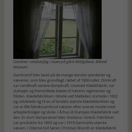
Gardiner i vinduesfag i stuen på gård Midtjylland, Billund
Museum
Gardinstof blev lavet på de mange danske spinderier og
væverier, som blev grundlagt i løbet af 1800-tallet. Drivkraft
var vandkraft senere dampkraft. Usserød Klædefabrik, var
statsejet og fremstillede klæde til hærens regimenter og
flåden. Klædefabrikken i Brede ved Mølleåen startede i 1832
og udviklede sig til en af landets største klædefabrikker og
var et lille fabrikssamfund næsten efter svensk model med
arbejderboliger og skole. I Århus lå Stampes Klædefabrik ved
åen. Et stort dampvæveri blev Gredana i Grenå. Fabrikken
var produktiv fra 1893 og var i 1919 Danmarks største
væveri. I Odense lod Søren Christian Brandt en klædefabrik