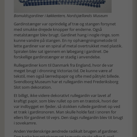
Bomuldsgardiner i køkkentern, Nordsjællands Museum
Gardinstænger var oprindelig af træ og stangen forsynet
med smukke drejede knopper for enderne. Også
metalstænger blev brugt. Gardinet hang i nogle ringe, som
kunne vandre på stangen. En ny ophængningsmetode til
lette gardiner var en spiral af metal overtrukket med plastik.
Spiralen blev sat igennem en løbegang i gardinet. De
forskellige gardinstænger er stadig i anvendelse.
Rullegardiner kom til Danmark fra England, hvor de var
meget brugt i dronning Victorias tid. De kunne være af
tekstil, men også lærredspapir og ofte med påtrykt billede.
Svendborg Museum har et rullegardin med Frederiksborg
Slot som dekoration.
Et billigt, ikke videre dekorativt rullegardin var lavet af
kraftigt papir, som blev rullet op om en træstok, hvori der
var indbygget en fjeder, så stokken rullede gardinet op ved
et træk i gardinsnoren. Man skulle holde fast i snoren for
ellers fór gardinet til vejrs. Den slags rullegardin blev tit brugt
i sovekamre.
Anden Verdenskrige ændrede radikalt brugen af gardiner.
Den tyske besættelsesmagt krævede straks efter 9.april