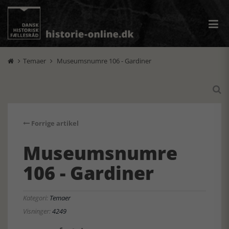
Temaer
Museumsnumre 106 - Gardiner



Forrige artikel
Museumsnumre
106 - Gardiner
Kategori:
Temaer
Visninger:
4249