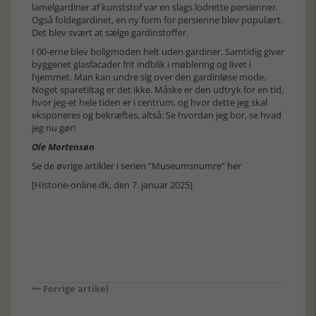
lamelgardiner af kunststof var en slags lodrette persienner.
Også foldegardinet, en ny form for persienne blev populært.
Det blev svært at sælge gardinstoffer.
I 00-erne blev boligmoden helt uden gardiner. Samtidig giver
byggeriet glasfacader frit indblik i møblering og livet i
hjemmet. Man kan undre sig over den gardinløse mode.
Noget sparetiltag er det ikke. Måske er den udtryk for en tid,
hvor jeg-et hele tiden er i centrum, og hvor dette jeg skal
eksponeres og bekræftes, altså: Se hvordan jeg bor, se hvad
jeg nu gør!
Ole Mortensøn
Se de øvrige artikler i serien ”Museumsnumre” her
[Historie-online.dk, den 7. januar 2025]
Forrige artikel