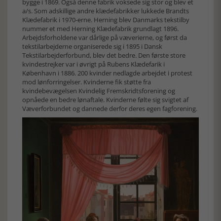
bygge i 1869. Også denne fabrik voksede sig stor og blev et
a/s. Som adskillige andre klædefabrikker lukkede Brandts
Klædefabrik i 1970-erne. Herning blev Danmarks tekstilby
nummer et med Herning Klædefabrik grundlagt 1896.
Arbejdsforholdene var dårlige på væverierne, og først da
tekstilarbejderne organiserede sig i 1895 i Dansk
Tekstilarbejderforbund, blev det bedre. Den første store
kvindestrejker var i øvrigt på Rubens Klædefarik i
København i 1886. 200 kvinder nedlagde arbejdet i protest
mod lønforringelser. Kvinderne fik støtte fra
kvindebevægelsen Kvindelig Fremskridtsforening og
opnåede en bedre lønaftale. Kvinderne følte sig svigtet af
Væverforbundet og dannede derfor deres egen fagforening.