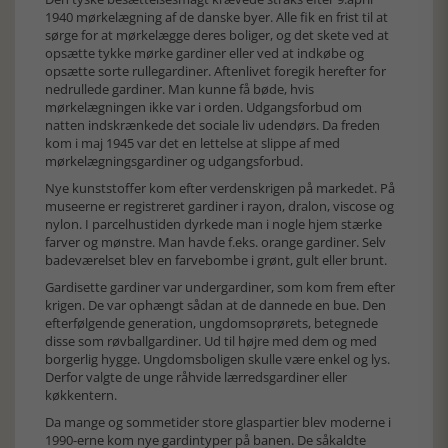
1940 mørkelægning af de danske byer. Alle fik en frist til at
sørge for at mørkelægge deres boliger, og det skete ved at
opsætte tykke mørke gardiner eller ved at indkøbe og
opsætte sorte rullegardiner. Aftenlivet foregik herefter for
nedrullede gardiner. Man kunne få bøde, hvis
mørkelægningen ikke var i orden. Udgangsforbud om
natten indskrænkede det sociale liv udendørs. Da freden
kom i maj 1945 var det en lettelse at slippe af med
mørkelægningsgardiner og udgangsforbud.
Nye kunststoffer kom efter verdenskrigen på markedet. På
museerne er registreret gardiner i rayon, dralon, viscose og
nylon. I parcelhustiden dyrkede man i nogle hjem stærke
farver og mønstre. Man havde f.eks. orange gardiner. Selv
badeværelset blev en farvebombe i grønt, gult eller brunt.
Gardisette gardiner var undergardiner, som kom frem efter
krigen. De var ophængt sådan at de dannede en bue. Den
efterfølgende generation, ungdomsoprørets, betegnede
disse som røvballgardiner. Ud til højre med dem og med
borgerlig hygge. Ungdomsboligen skulle være enkel og lys.
Derfor valgte de unge råhvide lærredsgardiner eller
køkkentern.
Da mange og sommetider store glaspartier blev moderne i
1990-erne kom nye gardintyper på banen. De såkaldte