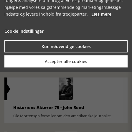
fungere, analysere din brug af vores produkter og tjenester,
hjælpe med vores salgsfremmende og marketingsmæssige
indsats og levere indhold fra tredjeparter.
Læs mere
Cookie indstillinger
Kun nødvendige cookies
Historisk festival i Faaborg
FOBURGH Faaborg Internationale Historie Festival 2026 30.
Accepter alle cookies
oktober - 1. november 2026
Historiens Aktører 79 - John Reed
Ole Mortensøn fortæller om den amerikanske journalist