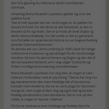
Den fine glasring fra Odense er derfor enestående i
Danmark.
Arkæolog Maria Elisabeth Lauridsen glæder sig over det
sjældne fund:
”Det er helt specielt det her, fordi ringen er så sjælden for
danske forhold. For det første er det fantastisk, at den er
bevaret så fin og intakt. Den er jo trods alt lavet af glas og
derfor ekstra skrøbelig. For det andet er det en genstand,
som fortæller en spændende historie om en begivenhedsrig
periode i Danmarkshistorien”.
De danske øer var i årene omkring år 1000 udsat for talrige
voldsomme invasioner og plyndringer fra de navnkundige
Vendere. De kom fra øerne Femern og Rügen og den del af
det europæiske fastland, som i dag udgør Tysklands og
Polens nordlige kyststrækning mod Østersøen.
Maria Elisabeth Lauridsen tror dog ikke, at ringen er tabt i
Odense i forbindelse med en plyndring: ”Denne her ring tror
jeg repræsenterer den mere fredelige del af danskernes
kontakt med venderne. De var en sand plage for Danmark i
mange år, men nogle af dem slog sig også ned og levede i
fredelig sameksistens med danskerne. Det er nok på den
måde, at ringen er havnet i Odense”.
På Fyn er stednavne som Vindinge og Vindeby levn fra