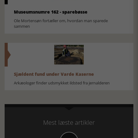
Museumsnumre 162 - sparebøsse
Ole Mortensøn fortæller om, hvordan man sparede
sammen
Sjældent fund under Varde Kaserne
Arkæologer finder udsmykket ildsted fra jernalderen
Mest læste artikler