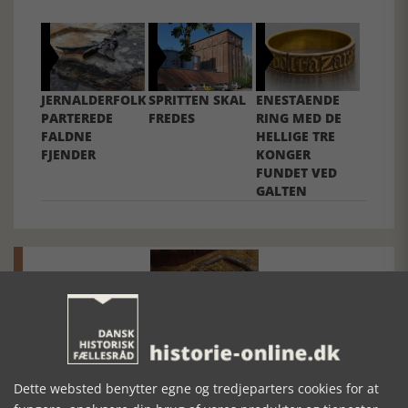
JERNALDERFOLK
SPRITTEN SKAL
ENESTÅENDE
PARTEREDE
FREDES
RING MED DE
FALDNE
HELLIGE TRE
FJENDER
KONGER
FUNDET VED
GALTEN
Mosefolket
Den største samling af moselig i verden på Museum
Dette websted benytter egne og tredjeparters cookies for at
Silkeborg Hovedgården