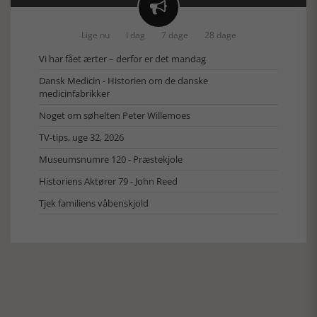

Lige nu
I dag
7 dage
28 dage
Vi har fået ærter – derfor er det mandag
Dansk Medicin - Historien om de danske
medicinfabrikker
Noget om søhelten Peter Willemoes
TV-tips, uge 32, 2026
Museumsnumre 120 - Præstekjole
Historiens Aktører 79 - John Reed
Tjek familiens våbenskjold