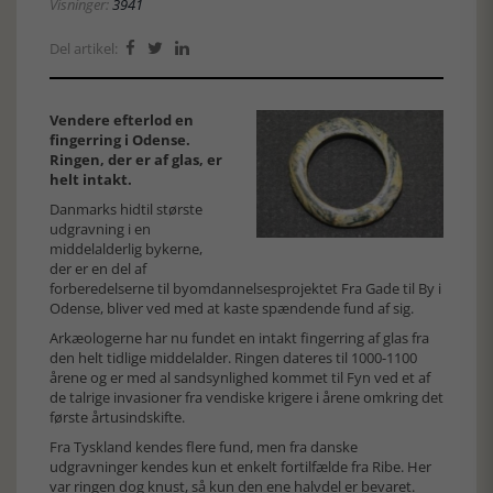
Visninger:
3941
Del artikel:



Vendere efterlod en
fingerring i Odense.
Ringen, der er af glas, er
helt intakt.
Danmarks hidtil største
udgravning i en
middelalderlig bykerne,
der er en del af
forberedelserne til byomdannelsesprojektet Fra Gade til By i
Odense, bliver ved med at kaste spændende fund af sig.
Arkæologerne har nu fundet en intakt fingerring af glas fra
den helt tidlige middelalder. Ringen dateres til 1000-1100
årene og er med al sandsynlighed kommet til Fyn ved et af
de talrige invasioner fra vendiske krigere i årene omkring det
første årtusindskifte.
Fra Tyskland kendes flere fund, men fra danske
udgravninger kendes kun et enkelt fortilfælde fra Ribe. Her
var ringen dog knust, så kun den ene halvdel er bevaret.