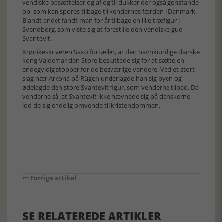
vendiske bosættelser og af og til dukker der også genstande
op, som kan spores tilbage til vendernes færden i Danmark.
Blandt andet fandt man for år tilbage en lille træfigur i
Svendborg, som viste sig at forestille den vendiske gud
Svantevit.
Krønikeskriveren Saxo fortæller, at den navnkundige danske
kong Valdemar den Store besluttede sig for at sætte en
endegyldig stopper for de besværlige vendere. Ved et stort
slag nær Arkona på Rügen underlagde han sig byen og
ødelagde den store Svantevit figur, som venderne tilbad. Da
venderne så, at Svantevit ikke hævnede sig på danskerne
lod de sig endelig omvende til kristendommen.
Forrige artikel
SE RELATEREDE ARTIKLER