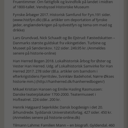
Fruentimmer. Om fattigfolk og kvindfolk på landet i midten
af 1800-tallet. Vendsyssel Historiske Museum
Fynske årbøger 2017. Historisk Samfund for Fyn.191 sider.
(www.histfyn.dk) (Bl.a. artikler om deportation af fynske
jøder, englænderkrigen på sydvestfyn og tema om mad og
drikke)
Lars Grundvad, Nick Schaadt og Bo Ejstrud: Fæstedskatten –
Danmarks største guldskat fra vikingetiden. Turbine og
Museet på Sønderskov. 122 sider. 249,95 kr. (Anmeldes
senere på historie-online)
Han Herred Bogen 2018. Lokalhistorisk årbog for Øster og
Vester Han Herred. Udg. af Lokalhistorisk Samvirke for Han
Herred 2017. 278 sider (Bl.a. artikler om barndom i
efterkrigstidens Fjerritslev, Svinkløv Badehotel, Nørre Økses
historie mm.) (http://hanherred.dk/hanherredbogen/)
Mikael Kristian Hansen og Emilie Hasling Rasmussen:
Danske teaterplakater 1700-2000. Teatermuseet i
Hofteatret. 224 sider. 200 kr.
Henrik Højgaard Sejerkilde: Dansk bogdesign i det 20.
århundrede. Syddansk Universitetsforlag. 427 sider. 450 kr.
(Anmeldes senere på historie-online.dk)
Tilmann Lahme: Familien Mann – en biografi. Gyldendal. 460