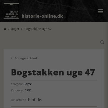
Bøger
Bogstakken uge 47



Forrige artikel
Bogstakken uge 47
Kategori:
Bøger
Visninger:
6905
Del artikel:


