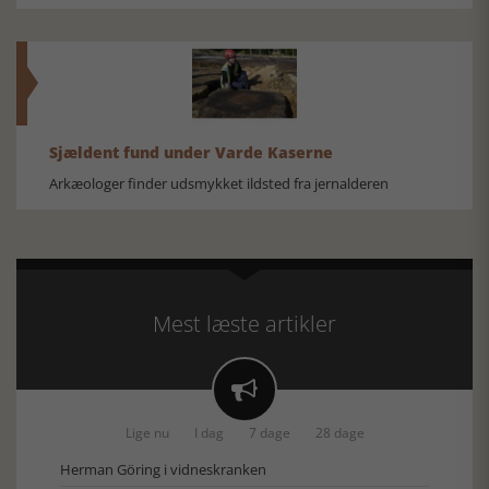
Sjældent fund under Varde Kaserne
Arkæologer finder udsmykket ildsted fra jernalderen
Mest læste artikler

Lige nu
I dag
7 dage
28 dage
Herman Göring i vidneskranken