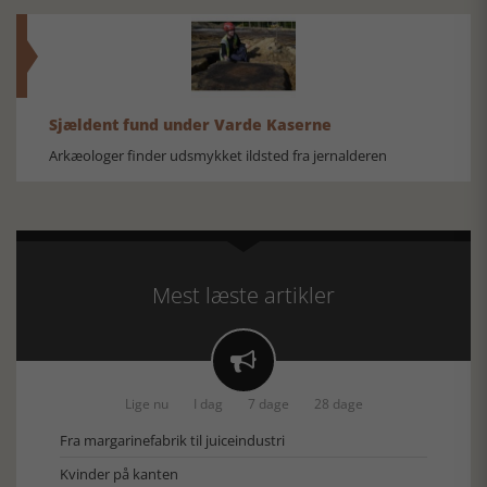
Sjældent fund under Varde Kaserne
Arkæologer finder udsmykket ildsted fra jernalderen
Mest læste artikler

Lige nu
I dag
7 dage
28 dage
Fra margarinefabrik til juiceindustri
Kvinder på kanten