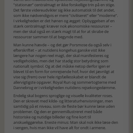
”stationær” centralmagt er ikke forskellige trin på en stige.
Det første videreudvikler sig ikke automatisk til det andet,
som ikke nødvendigvis er mere ”civiliseret” eller ”moderne”.
I virkeligheden er det hønen og ægget: Opbyggelsen af en
stærk centralmagt kræver nok økonomiske ressourcer –
men der skal også en stærk magt til at for at skrabe de
ressourcer sammen til at begynde med.
Man kunne hævde – og det gør Porsmose da også selv i
efterskriftet – at nutidens kongehus ganske vist ikke
længere har nogen reel magt, der skal manifesteres og
vedligeholdes, men det har stadig stor betydning som
nationalt symbol. Og at det måske netop derfor igen er
blevet til en form for omrejsende hof, hvor det jævnligt at
vise sig (frem) over hele rigsfællesskabet er blandt de
allervigtigste opgaver. Royal Run og sommertogterne med
Dannebrog er i virkeligheden nutidens rejsekongedømme.
Endelig skal bogens sproglige og visuelle kvaliteter roses.
Den er skrevet med kilde- og litteraturhenvisninger, men
samtidig på et niveau, som de fleste bør kunne læse uden
problemer. Og den er gennemillustreret med både
historiske og nutidige billeder og fine kort til
anskueliggørelse. Eneste minus: Man skal nok ikke læse den
i sengen, hvis man ikke vil have alt for ondt i armene.