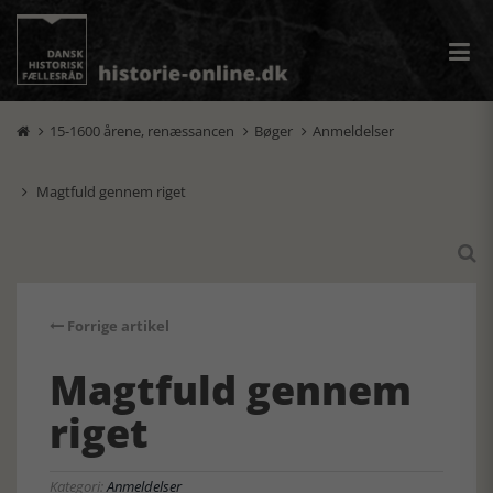
15-1600 årene, renæssancen
Bøger
Anmeldelser



Magtfuld gennem riget


Forrige artikel
Magtfuld gennem
riget
Kategori:
Anmeldelser