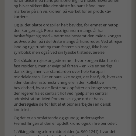
forbindelse med hans pensionering fra museumsverdenen
og bliver sikkert ikke den sidste fra hans hånd, men
markerer på sin vis kronen på værket for en produktiv
karriere.
Og ja, det platte ordspil er helt bevidst, for emnet er netop
den kongemagt, Porsmose igennem mange år har
beskæftiget sig med – nærmere bestemt den måde, kongen
udøvede den på i de første mange århundreder: Ved at rejse
land og rige rundt og manifestere sin magt, ikke bare
symbolsk men også ved sin fysiske tilstedeværelse.
Det såkaldte rejsekongedømme – hvor kongen ikke har én
fast residens, men er evigt på farten – er ikke en særligt
dansk ting, men var standarden over hele Europa i
middelalderen. Det er bare ikke noget, der har fyldt, hverken
i den danske historieskrivning eller i den kollektive
bevidsthed, hvor de fleste nok opfatter en konge som én,
der regerer fra et centralt hof ved hjælp af en central
administration. Med Porsmoses egne ord er hans
undersøgelse derfor lidt af et pionerarbejde i en dansk
kontekst.
Og det er en omfattende og grundig undersøgelse.
Fremstillingen af den er opdelt kronologisk i fire perioder:
1. Vikingetid og ældre middelalder (o. 960-1241), hvor det