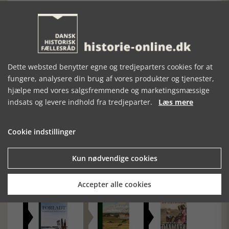
Alt i alt er der tale om en omfattende og imponerende
forskningsindsats, som har resulteret i et flot og
indbydende værk. Det kan absolut anbefales til alle, der
gerne vil være klogere på ikke bare kongemagtens, men
indirekte også hele det danske samfunds udvikling fra
vikingetid til enevælde.
[Historie-online.dk, den 27. marts 2024]
Dette websted benytter egne og tredjeparters cookies for at
fungere, analysere din brug af vores produkter og tjenester,
hjælpe med vores salgsfremmende og marketingsmæssige
indsats og levere indhold fra tredjeparter.
Læs mere
Cookie indstillinger
Forrige artikel
Kun nødvendige cookies
SE RELATEREDE ARTIKLER
Accepter alle cookies