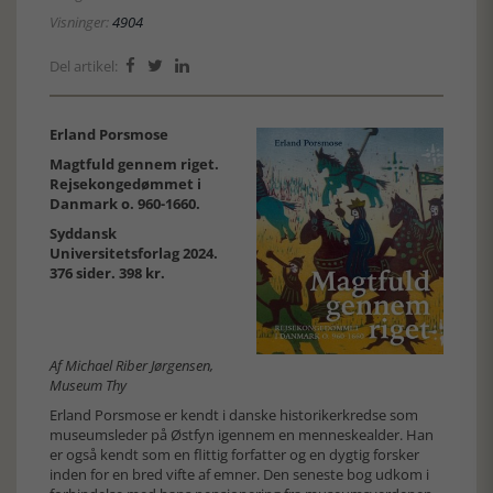
Visninger:
4904
Del artikel:



Erland Porsmose
Magtfuld gennem riget.
Rejsekongedømmet i
Danmark o. 960-1660.
Syddansk
Universitetsforlag 2024.
376 sider. 398 kr.
Af Michael Riber Jørgensen,
Museum Thy
Erland Porsmose er kendt i danske historikerkredse som
museumsleder på Østfyn igennem en menneskealder. Han
er også kendt som en flittig forfatter og en dygtig forsker
inden for en bred vifte af emner. Den seneste bog udkom i