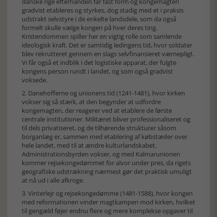
danske rige efterhånden får fast form og kongemagten
gradvist etableres og styrkes, dog stadig med et i praksis
udstrakt selvstyre i de enkelte landsdele, som da også
formelt skulle vælge kongen på hver deres ting.
Kristendommen spiller her en vigtig rolle som samlende
ideologisk kraft. Det er samtidig ledingens tid, hvor soldater
blev rekrutteret gennem en slags selvfinansieret værnepligt.
Vi får også et indblik i det logistiske apparat, der fulgte
kongens person rundt i landet, og som også gradvist
voksede.
2. Danehofferne og unionens tid (1241-1481), hvor kirken
vokser sig så stærk, at den begynder at udfordre
kongemagten, der reagerer ved at etablere de første
centrale institutioner. Militæret bliver professionaliseret og
til dels privatiseret, og de tilhørende strukturer såsom
borganlæg er, sammen med etablering af købstæder over
hele landet, med til at ændre kulturlandskabet.
Administrationsbyrden vokser, og med Kalmarunionen
kommer rejsekongedømmet for alvor under pres, da rigets
geografiske udstrækning nærmest gør det praktisk umuligt
at nå ud i alle afkroge.
3. Vinterlejr og rejsekongedømme (1481-1588), hvor kongen
med reformationen vinder magtkampen mod kirken, hvilket
til gengæld føjer endnu flere og mere komplekse opgaver til