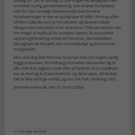
bibliografi. Det er umuligt at yde bogen retfærdighed med
en enkelt hurtig gennemlæsning. Den kræver fordybelse,
men for den virkeligt interesserede med de rette
forudsætninger er den en guldgrube af viden. Monografien
vil blive stående som et hovedværk, og læseren sidder
tilbage med indtrykket af en avanceret 1700-tals tænker, der
har meget at byde på for nutidens læsere. En europæisk
oplysningsfilosof og universel humorist, der beskedent
betragtede sit livsværk som menneskeligt og kunstnerisk
mangelfuldt.
Man skal dog ikke fortvivle, hvis man ikke har nogen særlig
baggrundsviden, for Holbergs komedier henvender sig til
alle. Man kan sagtens nyde dem på teatret, hvor publikum
kan le med og le af personernes, og deres egne, dårskaber.
Det er ikke så ringe endda, og vist nok helt i Holbergs ånd.
[Historie-online.dk, den 13. marts 2024]
Forrige artikel