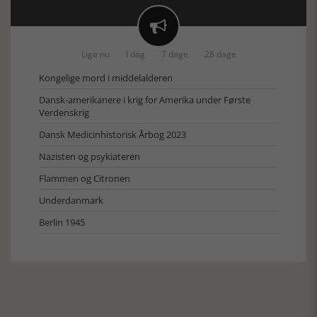

Lige nu
I dag
7 dage
28 dage
Kongelige mord i middelalderen
Dansk-amerikanere i krig for Amerika under Første
Verdenskrig
Dansk Medicinhistorisk Årbog 2023
Nazisten og psykiateren
Flammen og Citronen
Underdanmark
Berlin 1945