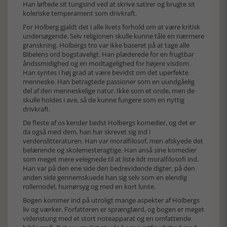
Han løftede sit tungsind ved at skrive satirer og brugte sit
koleriske temperament som drivkraft.
For Holberg gjaldt det i alle livets forhold om at være kritisk
undersøgende. Selv religionen skulle kunne tåle en nærmere
granskning. Holbergs tro var ikke baseret på at tage alle
Bibelens ord bogstaveligt. Han plæderede for en frugtbar
åndssmidighed og en modtagelighed for højere visdom.
Han syntes i høj grad at være bevidst om det uperfekte
menneske. Han betragtede passioner som en uundgåelig
del af den menneskelige natur. Ikke som et onde, men de
skulle holdes i ave, så de kunne fungere som en nyttig
drivkraft.
De fleste af os kender bedst Holbergs komedier, og det er
da også med dem, han har skrevet sig ind i
verdenslitteraturen. Han var moralfilosof, men afskyede det
belærende og skolemesteragtige. Han anså sine komedier
som meget mere velegnede til at liste lidt moralfilosofi ind.
Han var på den ene side den bedrevidende digter, på den
anden side gennemskuede han sig selv som en elendig
rollemodel, humørsyg og med en kort lunte.
Bogen kommer ind på utroligt mange aspekter af Holbergs
liv og værker. Forfatteren er sprænglærd, og bogen er meget
videnstung med et stort noteapparat og en omfattende