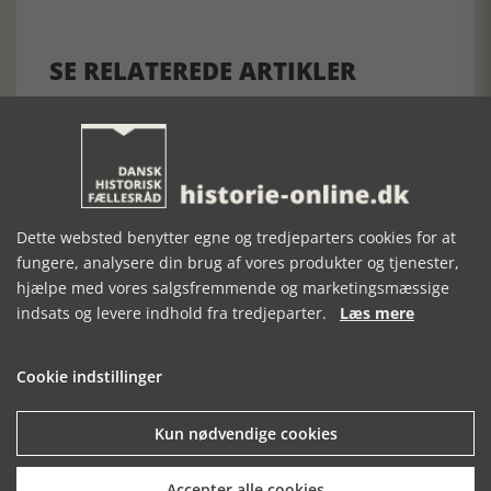
SE RELATEREDE ARTIKLER
SAXO - HANS
DANSKEREN DER
CHRISTIAN 2. EN
VÆRK - HANS
VILLE DRÆBE
BIOGRAFI
Dette websted benytter egne og tredjeparters cookies for at
VERDEN
HITLER
fungere, analysere din brug af vores produkter og tjenester,
hjælpe med vores salgsfremmende og marketingsmæssige
indsats og levere indhold fra tredjeparter.
Læs mere
Cookie indstillinger
Kun nødvendige cookies
Mosefolket
Accepter alle cookies
Den største samling af moselig i verden på Museum