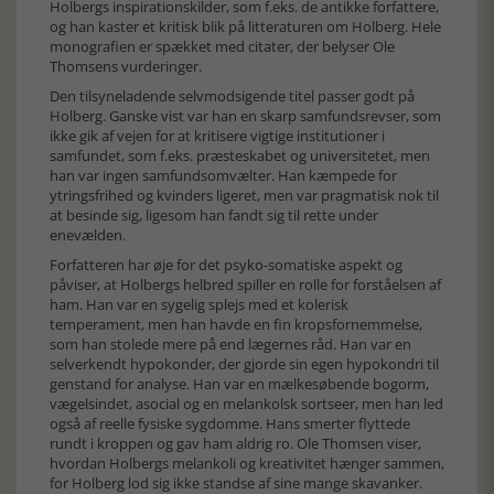
Holbergs inspirationskilder, som f.eks. de antikke forfattere,
og han kaster et kritisk blik på litteraturen om Holberg. Hele
monografien er spækket med citater, der belyser Ole
Thomsens vurderinger.
Den tilsyneladende selvmodsigende titel passer godt på
Holberg. Ganske vist var han en skarp samfundsrevser, som
ikke gik af vejen for at kritisere vigtige institutioner i
samfundet, som f.eks. præsteskabet og universitetet, men
han var ingen samfundsomvælter. Han kæmpede for
ytringsfrihed og kvinders ligeret, men var pragmatisk nok til
at besinde sig, ligesom han fandt sig til rette under
enevælden.
Forfatteren har øje for det psyko-somatiske aspekt og
påviser, at Holbergs helbred spiller en rolle for forståelsen af
ham. Han var en sygelig splejs med et kolerisk
temperament, men han havde en fin kropsfornemmelse,
som han stolede mere på end lægernes råd. Han var en
selverkendt hypokonder, der gjorde sin egen hypokondri til
genstand for analyse. Han var en mælkesøbende bogorm,
vægelsindet, asocial og en melankolsk sortseer, men han led
også af reelle fysiske sygdomme. Hans smerter flyttede
rundt i kroppen og gav ham aldrig ro. Ole Thomsen viser,
hvordan Holbergs melankoli og kreativitet hænger sammen,
for Holberg lod sig ikke standse af sine mange skavanker.