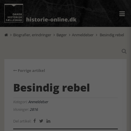
Biografier, erindringer
Bøger
Anmeldelser
Besindig rebel





Forrige artikel
Besindig rebel
Kategori:
Anmeldelser
Visninger:
2816
Del artikel:


