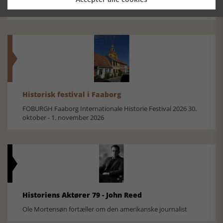
Silkeborg Hovedgården
Historisk festival i Faaborg
FOBURGH Faaborg Internationale Historie Festival 2026 30.
oktober - 1. november 2026
Historiens Aktører 79 - John Reed
Ole Mortensøn fortæller om den amerikanske journalist