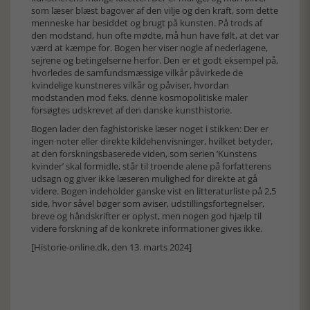
som læser blæst bagover af den vilje og den kraft, som dette
menneske har besiddet og brugt på kunsten. På trods af
den modstand, hun ofte mødte, må hun have følt, at det var
værd at kæmpe for. Bogen her viser nogle af nederlagene,
sejrene og betingelserne herfor. Den er et godt eksempel på,
hvorledes de samfundsmæssige vilkår påvirkede de
kvindelige kunstneres vilkår og påviser, hvordan
modstanden mod f.eks. denne kosmopolitiske maler
forsøgtes udskrevet af den danske kunsthistorie.
Bogen lader den faghistoriske læser noget i stikken: Der er
ingen noter eller direkte kildehenvisninger, hvilket betyder,
at den forskningsbaserede viden, som serien ’Kunstens
kvinder’ skal formidle, står til troende alene på forfatterens
udsagn og giver ikke læseren mulighed for direkte at gå
videre. Bogen indeholder ganske vist en litteraturliste på 2,5
side, hvor såvel bøger som aviser, udstillingsfortegnelser,
breve og håndskrifter er oplyst, men nogen god hjælp til
videre forskning af de konkrete informationer gives ikke.
[Historie-online.dk, den 13. marts 2024]