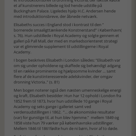
et introduktionsbrev til dronning Victoria, der faktisk købte
et af kunstnerens billede og lod hende udstille på
Buckingham Palace. Ligeledes hjalp H.C. Andersen hende
med introduktionsbreve, der åbnede netværk.
Elisabeths succes i England stod i kontrast til den ”
bornerede smaaligttænkende Konstnerstand” i København(
s. 76). Hun udstillede i Royal Academy og solgte gennem et
galleri på Pall Mall, der med en markedsorienteret strategi
var et glimrende supplement til udstillingerne i Royal
Academy.
I bogen beskrives Elisabeth i London således: ”Elisabeth var
om sig under opholdene og skaffede sig behændigt adgang
til en række prominente og hjælpsomme kvinder … samt
flere af de kunstinteresserede adelskvinder, der omgav
dronning Victoria..” (s. 81)
Men bogen noterer også den næsten umenneskelige energi
og kraft, Elisabeth besidder: Hun har 12 ophold i London fra
1852 frem til 1873, hvor hun udstillede 10 gange i Royal
Academy og seks gange i galleriet samt ved
verdensudstillingen i 1862. ”… de økonomiske resultater
(var) for gunstige til, at hun blev hjemme.” mellem 1849 og
1858 viste hun 79 værker på københavnske udstillinger.
Mellem 1846 til 1861fødte hun de ni børn, hvor af to døde.