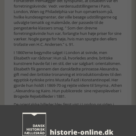
Forfatteren fremlægger det synspunkt, at Elisabeth var en
forretningskvinde: Vedr. verdensudstillingerne i Paris,
London, Wien og Philadelphia var hun opmærksom på,
hvilke kundesegmenter, der ville besøge udstillingerne og
udvalgte tematik og malemåde, der passede til de
pengestærke klassers smag. ” Som den drevne
forretningskvinde hun var, forlangte hun høje priser for sine
værker. Nogle gange for høje, hvis man spurgte den ellers
trofaste ven H.C. Andersen.” s. 91.
I 1860’erne begyndte salget i London at svinde, men
Elisabeth var rådsnar: Hun så, hvorledes andre, britiske
kunstnere havde fat i en stil, der var salgbart: orientalismen.
Elisabeth fik gennem den danskfødte prinsesse Alexandra,
gift med den britiske tronarving et introduktionsbrev til den
egyptisk-tyrkiske prins Mustafa Fazil i Konstantinopel. Her
gjorde hun holdt i 1869-70 og rejste videre til Smyrna , Athen
, Alexandria og Kairo. Hun publicerede sine rejseoplevelser i
Brogede Rejsebillleder i 1881.
De orientalske billeder blev først vist i London og siden i
1873 i Danmark og vakte opmærksomhed. I årene herefter
kom der igen salg i kunstnerens værker. Elisabeth blev i
løbet af 1870erne igen interessant og blev i England fyldigt
præsenteret i et banebrydende tobindsværk: The Female
Artists fra 1876.