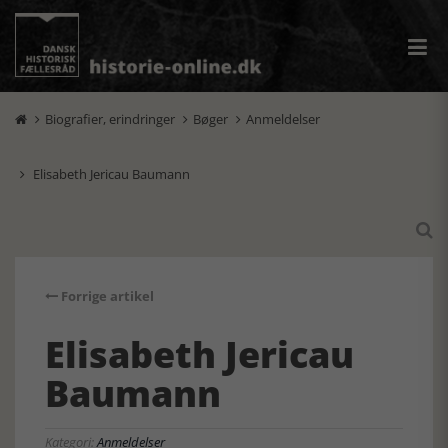
Biografier, erindringer
Bøger
Anmeldelser



Elisabeth Jericau Baumann


Forrige artikel
Elisabeth Jericau
Baumann
Kategori:
Anmeldelser