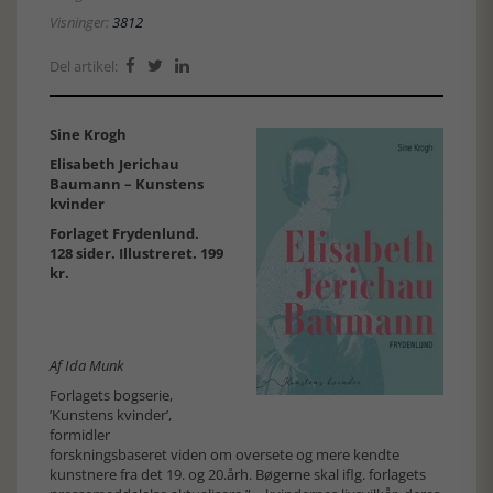
Visninger:
3812
Del artikel:



Sine Krogh
Elisabeth Jerichau
Baumann – Kunstens
kvinder
Forlaget Frydenlund.
128 sider. Illustreret. 199
kr.
Af Ida Munk
Forlagets bogserie,
’Kunstens kvinder’,
formidler
forskningsbaseret viden om oversete og mere kendte
kunstnere fra det 19. og 20.årh. Bøgerne skal iflg. forlagets