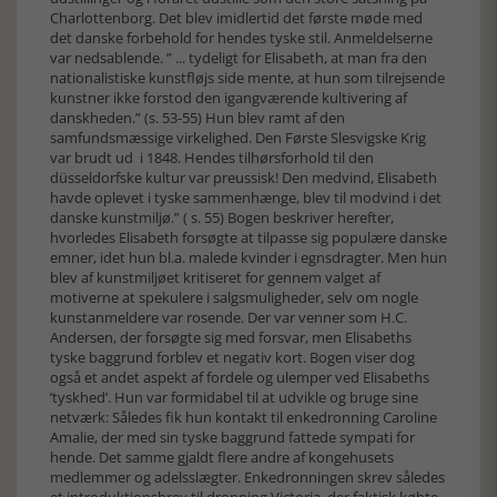
Charlottenborg. Det blev imidlertid det første møde med
det danske forbehold for hendes tyske stil. Anmeldelserne
var nedsablende. ” ... tydeligt for Elisabeth, at man fra den
nationalistiske kunstfløjs side mente, at hun som tilrejsende
kunstner ikke forstod den igangværende kultivering af
danskheden.” (s. 53-55) Hun blev ramt af den
samfundsmæssige virkelighed. Den Første Slesvigske Krig
var brudt ud i 1848. Hendes tilhørsforhold til den
düsseldorfske kultur var preussisk! Den medvind, Elisabeth
havde oplevet i tyske sammenhænge, blev til modvind i det
danske kunstmiljø.” ( s. 55) Bogen beskriver herefter,
hvorledes Elisabeth forsøgte at tilpasse sig populære danske
emner, idet hun bl.a. malede kvinder i egnsdragter. Men hun
blev af kunstmiljøet kritiseret for gennem valget af
motiverne at spekulere i salgsmuligheder, selv om nogle
kunstanmeldere var rosende. Der var venner som H.C.
Andersen, der forsøgte sig med forsvar, men Elisabeths
tyske baggrund forblev et negativ kort. Bogen viser dog
også et andet aspekt af fordele og ulemper ved Elisabeths
’tyskhed’. Hun var formidabel til at udvikle og bruge sine
netværk: Således fik hun kontakt til enkedronning Caroline
Amalie, der med sin tyske baggrund fattede sympati for
hende. Det samme gjaldt flere andre af kongehusets
medlemmer og adelsslægter. Enkedronningen skrev således