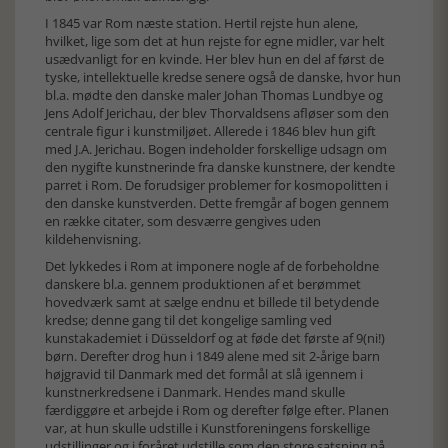
I 1845 var Rom næste station. Hertil rejste hun alene,
hvilket, lige som det at hun rejste for egne midler, var helt
usædvanligt for en kvinde. Her blev hun en del af først de
tyske, intellektuelle kredse senere også de danske, hvor hun
bl.a. mødte den danske maler Johan Thomas Lundbye og
Jens Adolf Jerichau, der blev Thorvaldsens afløser som den
centrale figur i kunstmiljøet. Allerede i 1846 blev hun gift
med J.A. Jerichau. Bogen indeholder forskellige udsagn om
den nygifte kunstnerinde fra danske kunstnere, der kendte
parret i Rom. De forudsiger problemer for kosmopolitten i
den danske kunstverden. Dette fremgår af bogen gennem
en række citater, som desværre gengives uden
kildehenvisning.
Det lykkedes i Rom at imponere nogle af de forbeholdne
danskere bl.a. gennem produktionen af et berømmet
hovedværk samt at sælge endnu et billede til betydende
kredse; denne gang til det kongelige samling ved
kunstakademiet i Düsseldorf og at føde det første af 9(ni!)
børn. Derefter drog hun i 1849 alene med sit 2-årige barn
højgravid til Danmark med det formål at slå igennem i
kunstnerkredsene i Danmark. Hendes mand skulle
færdiggøre et arbejde i Rom og derefter følge efter. Planen
var, at hun skulle udstille i Kunstforeningens forskellige
udstillinger og i foråret udstille som den store satsning på