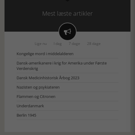
Mest læste artikler

Lige nu
I dag
7 dage
28 dage
Kongelige mord i middelalderen
Dansk-amerikanere i krig for Amerika under Første
Verdenskrig
Dansk Medicinhistorisk Årbog 2023
Nazisten og psykiateren
Flammen og Citronen
Underdanmark
Berlin 1945