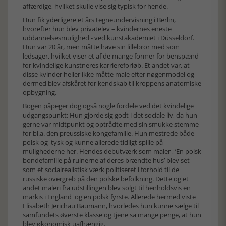
affærdige, hvilket skulle vise sig typisk for hende.
Hun fik yderligere et års tegneundervisning i Berlin,
hvorefter hun blev privatelev – kvindernes eneste
uddannelsesmulighed - ved kunstakademiet i Düsseldorf.
Hun var 20 år, men måtte have sin lillebror med som
ledsager, hvilket viser et af de mange former for benspænd
for kvindelige kunstneres karriereforløb. Et andet var, at
disse kvinder heller ikke måtte male efter nøgenmodel og
dermed blev afskåret for kendskab til kroppens anatomiske
opbygning.
Bogen påpeger dog også nogle fordele ved det kvindelige
udgangspunkt: Hun gjorde sig godt i det sociale liv, da hun
gerne var midtpunkt og optrådte med sin smukke stemme
for bl.a. den preussiske kongefamilie. Hun mestrede både
polsk og tysk og kunne allerede tidligt spille på
mulighederne her. Hendes debutværk som maler , ’En polsk
bondefamilie på ruinerne af deres brændte hus’ blev set
som et socialrealistisk værk politiseret i forhold til de
russiske overgreb på den polske befolkning. Dette og et
andet maleri fra udstillingen blev solgt til henholdsvis en
markis i England og en polsk fyrste. Allerede hermed viste
Elisabeth Jerichau Baumann, hvorledes hun kunne sælge til
samfundets øverste klasse og tjene så mange penge, at hun
blev økonomisk uafhængig.