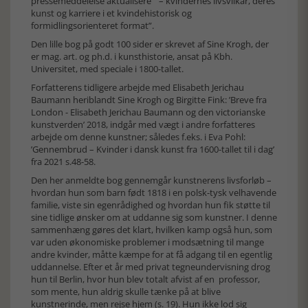
pressemeddelelse aktualisere ” – kvindernes livsvilkår, deres
kunst og karriere i et kvindehistorisk og
formidlingsorienteret format”.
Den lille bog på godt 100 sider er skrevet af Sine Krogh, der
er mag. art. og ph.d. i kunsthistorie, ansat på Kbh.
Universitet, med speciale i 1800-tallet.
Forfatterens tidligere arbejde med Elisabeth Jerichau
Baumann heriblandt Sine Krogh og Birgitte Fink: ’Breve fra
London - Elisabeth Jerichau Baumann og den victorianske
kunstverden’ 2018, indgår med vægt i andre forfatteres
arbejde om denne kunstner; således f.eks. i Eva Pohl:
’Gennembrud – Kvinder i dansk kunst fra 1600-tallet til i dag’
fra 2021 s.48-58.
Den her anmeldte bog gennemgår kunstnerens livsforløb –
hvordan hun som barn født 1818 i en polsk-tysk velhavende
familie, viste sin egenrådighed og hvordan hun fik støtte til
sine tidlige ønsker om at uddanne sig som kunstner. I denne
sammenhæng gøres det klart, hvilken kamp også hun, som
var uden økonomiske problemer i modsætning til mange
andre kvinder, måtte kæmpe for at få adgang til en egentlig
uddannelse. Efter et år med privat tegneundervisning drog
hun til Berlin, hvor hun blev totalt afvist af en professor,
som mente, hun aldrig skulle tænke på at blive
kunstnerinde, men rejse hjem (s. 19). Hun ikke lod sig