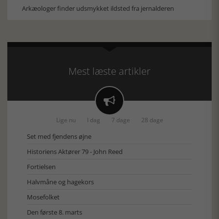
Arkæologer finder udsmykket ildsted fra jernalderen
Mest læste artikler

Lige nu
I dag
7 dage
28 dage
Set med fjendens øjne
Historiens Aktører 79 - John Reed
Fortielsen
Halvmåne og hagekors
Mosefolket
Den første 8. marts