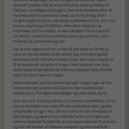
channel” mellem ABC journalisten John Scali og Alekandr
Feklisov, en tidligere KGB agent. Denne forbindelse blev af
Kennedy-administrationen tillagt stor betydning. Man
brugte meget tid på at udarbejde beskeder til Scali, som han
kunne overbringe til Feklisov. Men efter analyser og
interviews, så tror Dobbs, at den såkaldte ”back-channel”
var fiktion, skabt af en ambitiøs spion og journalist, som
ønskede at promovere sig selv.
Der er nok ingen tvivl om, at det vil det være en fordel at
have et vist kendskab til den kolde krig i forvejen og lidt
kendskab til de militære forhold under den kolde krig for at
få et maksimalt udbytte af bogen. Men selvom man ikke
skulle have et kendskab, så skal man bestemt ikke afholde
sig fra at kaste sig over bogen.
Kildematerialet og ikke mindst sproget i bogen gør, at den
henvender sig til personer inden for den akademiske
verden, som i forvejen beskæftiger sig med dette emne.
Som det nok vil kunne læses ud af denne anmeldelse, så kan
denne anmelder kun være tilfreds med dette værk, og det
arbejde der er lagt i den. Det har været en ren fornøjelse at
læse bogen, og jeg kan kun opfordre andre til at gøre det
samme. Med det forbehold, at man skal være klar til at kaste
sig ind i en verden af militære analyser og internationale