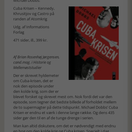
Michael Dobbs:
Cuba Krisen – Kennedy,
Khrusitjov og Castro på
randen af Atomkrig
Udg. af
Informations
Forlag
471 sider, ill., 399 kr.
Af Brian Rosenhøj Jørgensen,
cand.mag. i Historie og
Mellemøststudier
Der er skrevet hyldemeter
om Cuba-krisen, det er
nok den episode under
den kolde krig, som der er
blevet forsket og skrevet mest om. Nok fordi det var den
episode, som tegner det bedste billede af forholdet mellem
de to supermagter på dette tidspunkt. Michael Dobbs’ Cuba
Krisen er endnu et værk i denne lange række. Og dens 435
sider gør den til en af de tunge drenge i serien.
Man kan altid diskutere, om det er nødvendigt med endnu
en bog om den kolde krig og Cuba krisen. Specielt i dag,