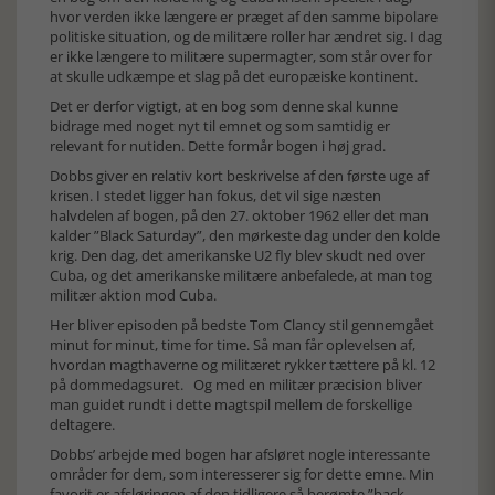
hvor verden ikke længere er præget af den samme bipolare
politiske situation, og de militære roller har ændret sig. I dag
er ikke længere to militære supermagter, som står over for
at skulle udkæmpe et slag på det europæiske kontinent.
Det er derfor vigtigt, at en bog som denne skal kunne
bidrage med noget nyt til emnet og som samtidig er
relevant for nutiden. Dette formår bogen i høj grad.
Dobbs giver en relativ kort beskrivelse af den første uge af
krisen. I stedet ligger han fokus, det vil sige næsten
halvdelen af bogen, på den 27. oktober 1962 eller det man
kalder ”Black Saturday”, den mørkeste dag under den kolde
krig. Den dag, det amerikanske U2 fly blev skudt ned over
Cuba, og det amerikanske militære anbefalede, at man tog
militær aktion mod Cuba.
Her bliver episoden på bedste Tom Clancy stil gennemgået
minut for minut, time for time. Så man får oplevelsen af,
hvordan magthaverne og militæret rykker tættere på kl. 12
på dommedagsuret. Og med en militær præcision bliver
man guidet rundt i dette magtspil mellem de forskellige
deltagere.
Dobbs’ arbejde med bogen har afsløret nogle interessante
områder for dem, som interesserer sig for dette emne. Min
favorit er afsløringen af den tidligere så berømte ”back-