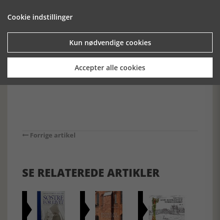
den gale vej. Men det er der forhåbentlig muligheder for at
ændre. Indholdet fejler derimod intet. Der er virkelig meget
Cookie indstillinger
godt gods at hente i Kirkehistoriske Samlinger 2023.
Anmelderen kan anbefale værket på det varmeste, og
læseren skal ikke lade sig afskrække af de mange noter.
Kun nødvendige cookies
Også her er der skatte at finde!
[Historie-online.dk, den 26. marts 2024]
Accepter alle cookies
Forrige artikel
SE RELATEREDE ARTIKLER