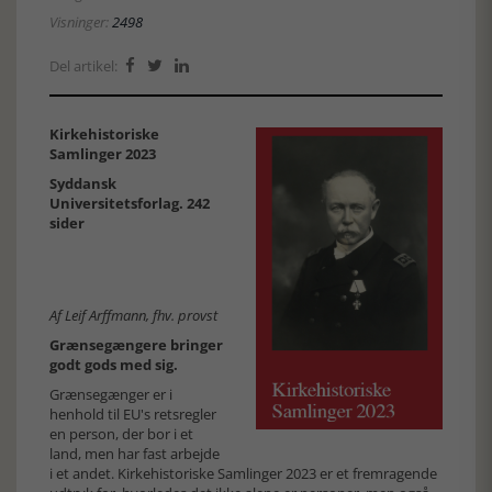
Visninger:
2498
Del artikel:



Kirkehistoriske
Samlinger 2023
Syddansk
Universitetsforlag. 242
sider
Af Leif Arffmann, fhv. provst
Grænsegængere bringer
godt gods med sig.
Grænsegænger er i
henhold til EU's retsregler
en person, der bor i et
land, men har fast arbejde
i et andet. Kirkehistoriske Samlinger 2023 er et fremragende