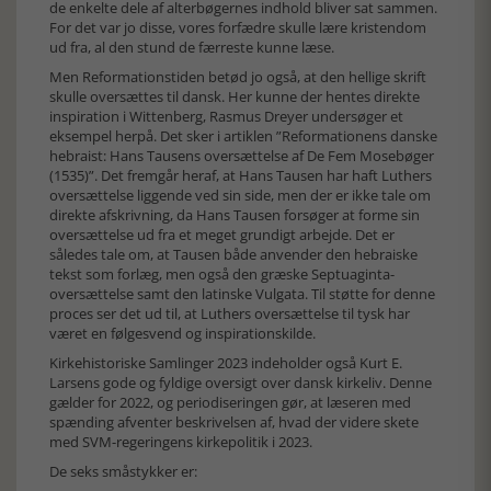
de enkelte dele af alterbøgernes indhold bliver sat sammen.
For det var jo disse, vores forfædre skulle lære kristendom
ud fra, al den stund de færreste kunne læse.
Men Reformationstiden betød jo også, at den hellige skrift
skulle oversættes til dansk. Her kunne der hentes direkte
inspiration i Wittenberg, Rasmus Dreyer undersøger et
eksempel herpå. Det sker i artiklen ”Reformationens danske
hebraist: Hans Tausens oversættelse af De Fem Mosebøger
(1535)”. Det fremgår heraf, at Hans Tausen har haft Luthers
oversættelse liggende ved sin side, men der er ikke tale om
direkte afskrivning, da Hans Tausen forsøger at forme sin
oversættelse ud fra et meget grundigt arbejde. Det er
således tale om, at Tausen både anvender den hebraiske
tekst som forlæg, men også den græske Septuaginta-
oversættelse samt den latinske Vulgata. Til støtte for denne
proces ser det ud til, at Luthers oversættelse til tysk har
været en følgesvend og inspirationskilde.
Kirkehistoriske Samlinger 2023 indeholder også Kurt E.
Larsens gode og fyldige oversigt over dansk kirkeliv. Denne
gælder for 2022, og periodiseringen gør, at læseren med
spænding afventer beskrivelsen af, hvad der videre skete
med SVM-regeringens kirkepolitik i 2023.
De seks småstykker er: