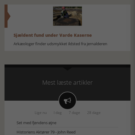
Sjældent fund under Varde Kaserne
Arkæologer finder udsmykket ildsted fra jernalderen
Mest læste artikler

Lige nu
I dag
7 dage
28 dage
Set med fjendens øjne
Historiens Aktører 79 - John Reed