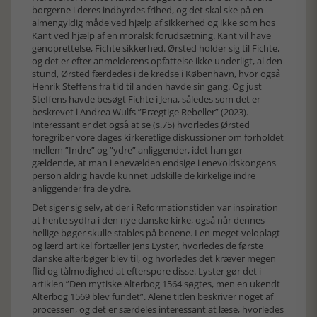
borgerne i deres indbyrdes frihed, og det skal ske på en
almengyldig måde ved hjælp af sikkerhed og ikke som hos
Kant ved hjælp af en moralsk forudsætning. Kant vil have
genoprettelse, Fichte sikkerhed. Ørsted holder sig til Fichte,
og det er efter anmelderens opfattelse ikke underligt, al den
stund, Ørsted færdedes i de kredse i København, hvor også
Henrik Steffens fra tid til anden havde sin gang. Og just
Steffens havde besøgt Fichte i Jena, således som det er
beskrevet i Andrea Wulfs ”Prægtige Rebeller” (2023).
Interessant er det også at se (s.75) hvorledes Ørsted
foregriber vore dages kirkeretlige diskussioner om forholdet
mellem ”Indre” og ”ydre” anliggender, idet han gør
gældende, at man i enevælden endsige i enevoldskongens
person aldrig havde kunnet udskille de kirkelige indre
anliggender fra de ydre.
Det siger sig selv, at der i Reformationstiden var inspiration
at hente sydfra i den nye danske kirke, også når dennes
hellige bøger skulle stables på benene. I en meget veloplagt
og lærd artikel fortæller Jens Lyster, hvorledes de første
danske alterbøger blev til, og hvorledes det kræver megen
flid og tålmodighed at efterspore disse. Lyster gør det i
artiklen ”Den mytiske Alterbog 1564 søgtes, men en ukendt
Alterbog 1569 blev fundet”. Alene titlen beskriver noget af
processen, og det er særdeles interessant at læse, hvorledes