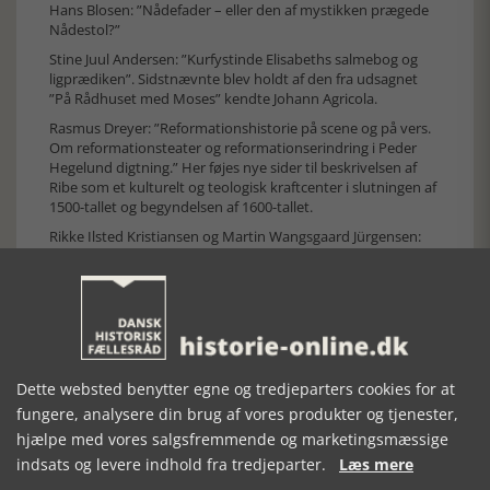
Hans Blosen: ”Nådefader – eller den af mystikken prægede
Nådestol?”
Stine Juul Andersen: ”Kurfystinde Elisabeths salmebog og
ligprædiken”. Sidstnævnte blev holdt af den fra udsagnet
”På Rådhuset med Moses” kendte Johann Agricola.
Rasmus Dreyer: ”Reformationshistorie på scene og på vers.
Om reformationsteater og reformationserindring i Peder
Hegelund digtning.” Her føjes nye sider til beskrivelsen af
Ribe som et kulturelt og teologisk kraftcenter i slutningen af
1500-tallet og begyndelsen af 1600-tallet.
Rikke Ilsted Kristiansen og Martin Wangsgaard Jürgensen:
”Verden er mig honning sød. Et nyopdaget epitafium i
Hornslet Kirke. ” Her vises, hvorledes nyopdagelser i
kirkerummet kan føre til nye indsigter.
Carsten Bach-Nielsen: ”En nyopdukket tekst af Kingo?
Thomas Kingo og borgmester Christen Caspersøn Schøller,
Køge”. Her påvises med overblik og akkuratesse, at selv en
kisteplade kan indeholde værdifulde tekster.
Dette websted benytter egne og tredjeparters cookies for at
fungere, analysere din brug af vores produkter og tjenester,
Jes Fabricius Møller: ”Jens Matthias Eriksen, en biografisk
skitse”, et godt eksempel på præstebiografi.
hjælpe med vores salgsfremmende og marketingsmæssige
Anmelderen har et hjertesuk: Det synes, som om den
indsats og levere indhold fra tredjeparter.
Læs mere
trykkemæssige og billedgengivelsesmæssige kvalitet er gået