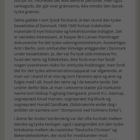
udtryk for, hvorledes det ikke alene er personer, men også
tankegods, der går over grænserne, ikke mindst den dansk-
tyske grænse.
Dette gælder i rent fysisk forstand, al den stund den tyske
besættelse af Danmark 1940-1945 fortsat indeholder
materiale til nye historiske og kirkehistoriske indsigter. Det
er særdeles interessant, at Kasper Bro Larsen fremdrager
dokumenter fra det tyske udenrigsministerium, Auswärtiges
Amt i Berlin, som omhandler kirkelige anliggender i Danmark
under besættelsen. Jo, der var fra tysk side interesse for,
hvad der rørte sig folkekirken, ikke fordi man her fandt
nogen overdreven risiko for antityske holdninger, men fordi
det for det tyske administrationsapparat var afgørende, at
man var i stand til at vise sig som Førerens øjne og ører og
fulgte med i alt, hvad der rørte sig i de besatte lande. Det
undrer derfor ikke, at man i arkiverne støder på markante
navne som biskop Fuglsang-Damgaard, provst K.L. Aastrup,
sognepræst Knud Hansen, sognepræst Kaj Munk og
sognepræst Harald Sandbæk. (Sidstnævnte ender dog i
artiklen sin karriere som ”domprovst ved Holmens Kirke”).
I årene før Anden Verdenskrig var der ofte kontakt mellem
danske og tyske teologer, også i spørgsmålet om den tyske
kirkekamp mellem de nazistiske ”Deutsche Christen” og
Bekendelseskirken, der stod for modstanden mod