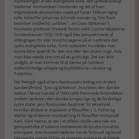
nazificeringen af den evangeliske kirke. Her spillede biskop
Valdemar Ammundsen i Haderslev og det af ham
organiserede økumeniske møde på Fanø i 1934 en vigtig
rolle. Kristoffer Johannes Schmidt-Hansen og Tine Reeh
beskriver imidlertid i artiklen ”…en Oase i Ørkenen”?,
hvorledes professor Frederik Torms virke i Luther-Akademie
Sondershausen 1932-1939 også blev perspektiveret af
stillingtagen for eller imod forsøgene på at nazificere den
tyske evangeliske kirke. Torm oplevede, hvorledes man
kunne blive spændt for den ene eller den anden vogn, hvis
man ikke vejede sine ord på en guldvægt. Det kan ikke
undgås, at man kommer til at tænke på nutidens
mellemkirkelige arbejde og krydsfelterne i Ukraine og
Palæstina.
Det fremgår også af Jens Rasmussens bidrag om Anders
Sandøe Ørsted, ”Jura og kirkelove”, hvorledes den danske
helstat i første halvdel af 1800-tallet fremmede forbindelsen
mellem tænkere i den danske konges rige og de forskellige
tyske stater. Jens Rasmussen beskriver for eksempel,
hvordan Ørsted er inspireret af filosoffen J. G. Fichte og
støtter sig til denne i modsætning til filosoffen Immanuel
Kant. Kant mente, at der i straffelov skulle være tale om
genoprettelse af balance vedrørende de brudte moralske
principper, som lovovertræderen havde forbrudt sig imod.
Heroverfor mente Fichte, at opgaven snarere er at forene