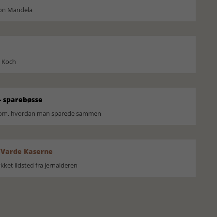
son Mandela
l Koch
 sparebøsse
r om, hvordan man sparede sammen
 Varde Kaserne
ket ildsted fra jernalderen