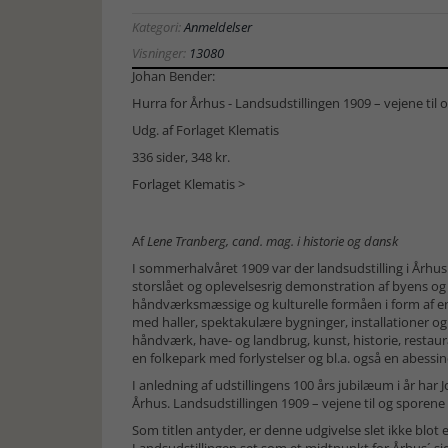
Kategori:
Anmeldelser
Visninger:
13080
Johan Bender:
Hurra for Århus - Landsudstillingen 1909 – vejene til 
Udg. af Forlaget Klematis
336 sider, 348 kr.
Forlaget Klematis >
Af
Lene Tranberg, cand. mag. i historie og dansk
I sommerhalvåret 1909 var der landsudstilling i Århus
storslået og oplevelsesrig demonstration af byens og l
håndværksmæssige og kulturelle formåen i form af 
med haller, spektakulære bygninger, installationer og 
håndværk, have- og landbrug, kunst, historie, restau
en folkepark med forlystelser og bl.a. også en abessine
I anledning af udstillingens 100 års jubilæum i år h
Århus. Landsudstillingen 1909 – vejene til og sporene 
Som titlen antyder, er denne udgivelse slet ikke blot