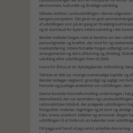
Landsudstillingen set som et midtpunkt for Århus´ sids
økonomiske, kulturelle og åndelige udvikling.
Således skildres Landsudstillingen i denne udgivelse
længere perspektiv. Det giver en god sammenhængende 
af udstillingen som på én gang en foreløbig kulminati
og et startskud for byens videre udvikling i det ko
Bender indleder bogen med at berette om den udviklin
personligheder og kræfter, der stod for og realiserede
markedsføring. Videre fortæller bogen udførligt om ud
arrangementer og dens afslutning og afvikling. Slutte
udvikling efter udstillingen frem til 2009.
Hurra for Århus er en dybdegående, indholdsrig, fæng
Teksten er delt op i mange overskuelige kapitler og afs
Bender redegør nøgternt, grundigt og sagligt om forha
historier og pudsige anekdoter om udstillingen, dens
Denne levende historieformidling understreges i høj 
skønvirkestil, der var samtidens og Landsudstillingens
nationalistiske tidsånd, der prægede udstillingens bag
fotografier, malerier, tegninger og et stort og alsidig
f.eks. breve, postkort, billetter og annoncer. Bogen ha
udstillingen til at folde ud, en kalender over udstillin
På baggrund heraf vil jeg varmt anbefale denne bog – 