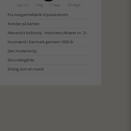
Lige nu
I dag
7 dage
28 dage
Fra margarinefabrik til juiceindustri
Kvinder på kanten
Alexandra Kollontaj - Historiens Aktører nr. 21
Husmænd i Danmark gennem 1000 år
Den moderne by
Skovridergårde
Dristig som en mand