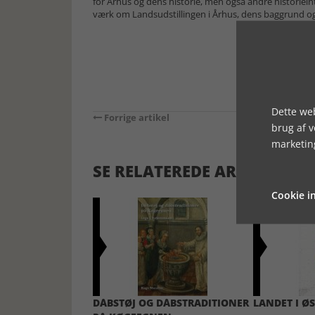
for Århus og dens historie, men også andre historieint
værk om Landsudstillingen i Århus, dens baggrund og
Dette web
Forrige artikel
brug af 
marketin
SE RELATEREDE ARTIKLER
Cookie in
DÅBSTØJ OG DÅBSTRADITIONER
LANDET I ØS