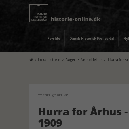
Forside
Dansk Historisk Fællesråd
Nyh
Lokalhistorie
Bøger
Anmeldelser
Hurra for År




Forrige artikel
Hurra for Århus 
1909