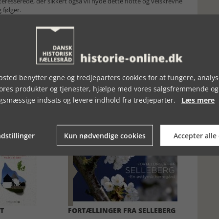
eresserede, der sikkert også vil nyde dette flotte og velskrevne
 følger.
sted benytter egne og tredjeparters cookies for at fungere, analys
vores produkter og tjenester, hjælpe med vores salgsfremmende og
gsmæssige indsats og levere indhold fra tredjeparter.
Læs mere
dstillinger
Kun nødvendige cookies
Accepter alle
T
FORTÆLLINGER FRA SELLEBERG