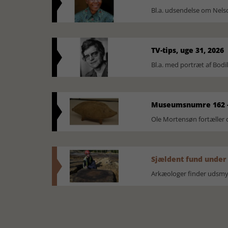
Bl.a. udsendelse om Nel
TV-tips, uge 31, 2026
Bl.a. med portræt af Bodi
Museumsnumre 162 -
Ole Mortensøn fortælle
Sjældent fund under
Arkæologer finder udsmyk