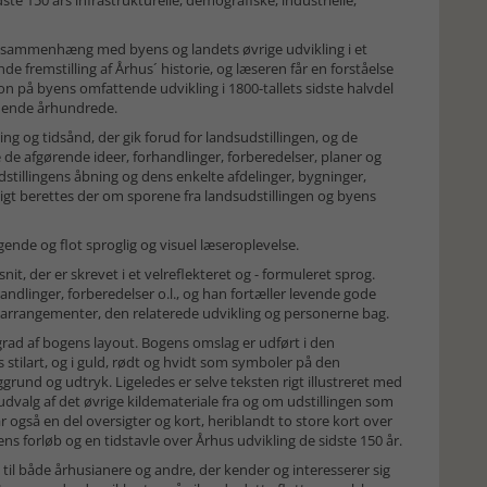
te 150 års infrastrukturelle, demografiske, industrielle,
 i sammenhæng med byens og landets øvrige udvikling i et
fremstilling af Århus´ historie, og læseren får en forståelse
on på byens omfattende udvikling i 1800-tallets sidste halvdel
mmende århundrede.
g og tidsånd, der gik forud for landsudstillingen, og de
 de afgørende ideer, forhandlinger, forberedelser, planer og
stillingens åbning og dens enkelte afdelinger, bygninger,
ligt berettes der om sporene fra landsudstillingen og byens
ende og flot sproglig og visuel læseroplevelse.
nit, der er skrevet i et velreflekteret og - formuleret sprog.
ndlinger, forberedelser o.l., og han fortæller levende gode
 arrangementer, den relaterede udvikling og personerne bag.
grad af bogens layout. Bogens omslag er udført i den
 stilart, og i guld, rødt og hvidt som symboler på den
grund og udtryk. Ligeledes er selve teksten rigt illustreret med
t udvalg af det øvrige kildemateriale fra og om udstillingen som
r også en del oversigter og kort, heriblandt to store kort over
gens forløb og en tidstavle over Århus udvikling de sidste 150 år.
til både århusianere og andre, der kender og interesserer sig