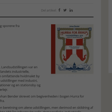
Del artikel:



og sporene fra
. Landsudstillingen var en
andets industrielle,
en omfattende hvidmalet by
udstillinger med industri,
rationer og en stationsby og
rlejr.
ar Johan Bender skrevet om begivenheden i bogen Hurra for
fra.
 en beretning om alene udstillingen, men derimod en skildring af