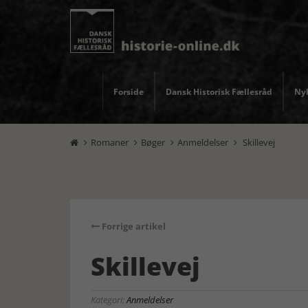
Forside
Dansk Historisk Fællesråd
Nyh
Romaner
Bøger
Anmeldelser
Skillevej




Forrige artikel
Skillevej
Kategori:
Anmeldelser