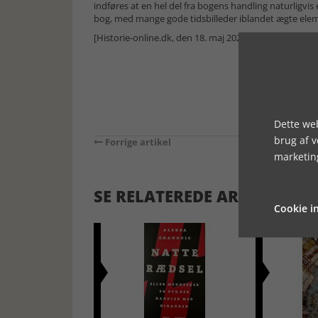
indføres at en hel del fra bogens handling naturligvis er
bog, med mange gode tidsbilleder iblandet ægte elemen
[Historie-online.dk, den 18. maj 2026]
Dette web
brug af 
Forrige artikel
marketin
SE RELATEREDE ARTIKLER
Cookie in