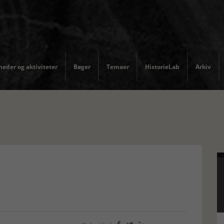
eder og aktiviteter
Bøger
Temaer
HistorieLab
Arkiv