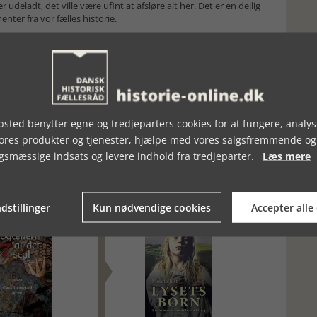
 udeladt, det ville være ufint at afsløre alt her. Det er en dejlig
ter fra vor fælles historie.
sted benytter egne og tredjeparters cookies for at fungere, analys
vores produkter og tjenester, hjælpe med vores salgsfremmende og
gsmæssige indsats og levere indhold fra tredjeparter.
Læs mere
dstillinger
Kun nødvendige cookies
Accepter alle