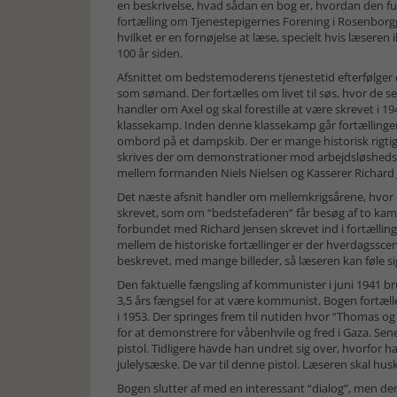
en beskrivelse, hvad sådan en bog er, hvordan den fun
fortælling om Tjenestepigernes Forening i Rosenborgg
hvilket er en fornøjelse at læse, specielt hvis læseren
100 år siden.
Afsnittet om bedstemoderens tjenestetid efterfølger 
som sømand. Der fortælles om livet til søs, hvor de 
handler om Axel og skal forestille at være skrevet i 
klassekamp. Inden denne klassekamp går fortællingen t
ombord på et dampskib. Der er mange historisk rigti
skrives der om demonstrationer mod arbejdsløshedsl
mellem formanden Niels Nielsen og Kasserer Richard 
Det næste afsnit handler om mellemkrigsårene, hvor n
skrevet, som om “bedstefaderen” får besøg af to kamm
forbundet med Richard Jensen skrevet ind i fortællin
mellem de historiske fortællinger er der hverdagssce
beskrevet, med mange billeder, så læseren kan føle si
Den faktuelle fængsling af kommunister i juni 1941 bru
3,5 års fængsel for at være kommunist. Bogen fortælle
i 1953. Der springes frem til nutiden hvor “Thomas og
for at demonstrere for våbenhvile og fred i Gaza. Se
pistol. Tidligere havde han undret sig over, hvorfo
julelysæske. De var til denne pistol. Læseren skal huske
Bogen slutter af med en interessant “dialog”, men den 