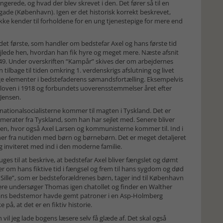
gerede, og hvad der blev skrevet i den. Det fører så til en
ade (København). Igen er det historisk korrekt beskrevet,
 ikke kender til forholdene for en ung tjenestepige for mere end
det første, som handler om bedstefar Axel og hans første tid
sejlede hen, hvordan han fik hyre og meget mere. Næste afsnit
1949. Under overskriften “Kampår” skives der om arbejdernes
ilbage til tiden omkring 1. verdenskrigs afslutning og livet
ge elementer i bedstefaderens sømandsfortælling. Eksempelvis
oven i 1918 og forbundets uoverensstemmelser året efter
Jensen.
ationalsocialisterne kommer til magten i Tyskland. Det er
erater fra Tyskland, som han har sejlet med. Senere bliver
gen, hvor også Axel Larsen og kommunisterne kommer til. Ind i
ner fra nutiden med børn og børnebørn. Det er meget detaljeret
g inviteret med ind i den moderne familie.
ges til at beskrive, at bedstefar Axel bliver fængslet og dømt
r om hans fiktive tid i fængsel og frem til hans sygdom og død
 Sille”, som er bedsteforældrenes børn, tager ind til København
nere undersøger Thomas igen chatollet og finder en Walther
r hans bedstemor havde gemt patroner i en Asp-Holmberg
 på, at det er en fiktiv historie.
vil jeg lade bogens læsere selv få glæde af. Det skal også