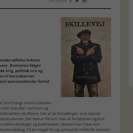
Del artikel:



nske søfolks indsats
mmaer. Romanen følger
 krig, politisk uro og
es til barnebarnet
hatol sammenbinder fortid
et stort tungt chatol stående i
med chatollet i centrum og
teforældre i skufferne. Det er de fortællinger, som danner
dssituationer. Det hele er fiktion, men at forfatteren også er
 korrekte vendinger og beskrivelser, læseren kan have stor
skudsmålsbog. På en meget fin og sympatisk måde får læseren