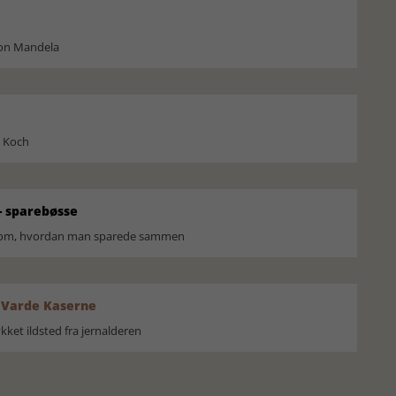
son Mandela
l Koch
 sparebøsse
r om, hvordan man sparede sammen
 Varde Kaserne
ket ildsted fra jernalderen