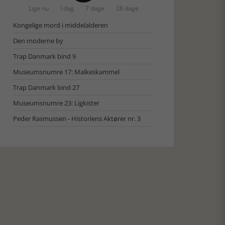
Lige nu
I dag
7 dage
28 dage
Kongelige mord i middelalderen
Den moderne by
Trap Danmark bind 9
Museumsnumre 17: Malkeskammel
Trap Danmark bind 27
Museumsnumre 23: Ligkister
Peder Rasmussen - Historiens Aktører nr. 3