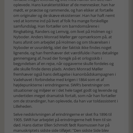
oplevede. Hans karakteristikker af de mennesker, han har
mødt, er præcise og rammende, og han elsker at fortælle
om originaler og de skæve eksistenser. Han har haft nemt
ved at komme ind på livet af folk fra mange forskellige
samfundslag. Han fortæller om barndomsårene i
Ringkøbing, Randers og Lemvig, om livet på Holmen og i
Nyboder. Anders Monrad Møller gør opmærksom på, at
hans afsnit om arbejdet på Holmen og om tilværelsen i
Nyboder er uvurdérlig, idet der faktisk ikke findes noget
lignende, og han fremhæver det værdifulde i hans detailrige
gennemgang af, hvad der foregik på et orlogsskib i
begyndelsen af en rejse, når opgaverne skulle fordeles og
alle skulle finde deres plads. Anders Monrad Møller
fremhæver også hans deltagelse i kanonbådskampagnen i
Vadehavet i forbindelse med krigen i 1864 som et af
højdepunkterne i erindringerne. SWR’s beretninger om
situationer og miljøer er i det hele taget godt og levende og
undertiden meget dramatisk fortalt, som når han fortæller
om de strandinger, han oplevede, da han var toldassistent i
Lilleheden.
Selve nedskrivningen af erindringerne er sket fra 1896 til
1905. SWR har arbejdet på erindringerne helt frem til sin
død. Hans datter Ellen Schmidt født Rasmussen har på
manuskriptets sidste side tilføjet: ”Den sidste Side blev