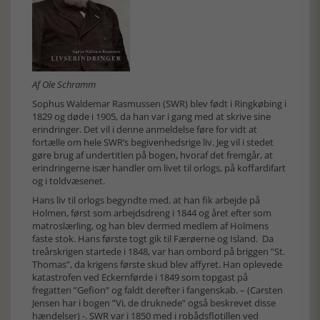
Af Ole Schramm
Sophus Waldemar Rasmussen (SWR) blev født i Ringkøbing i
1829 og døde i 1905, da han var i gang med at skrive sine
erindringer. Det vil i denne anmeldelse føre for vidt at
fortælle om hele SWR’s begivenhedsrige liv. Jeg vil i stedet
gøre brug af undertitlen på bogen, hvoraf det fremgår, at
erindringerne især handler om livet til orlogs, på koffardifart
og i toldvæsenet.
Hans liv til orlogs begyndte med, at han fik arbejde på
Holmen, først som arbejdsdreng i 1844 og året efter som
matroslærling, og han blev dermed medlem af Holmens
faste stok. Hans første togt gik til Færøerne og Island. Da
treårskrigen startede i 1848, var han ombord på briggen ”St.
Thomas”, da krigens første skud blev affyret. Han oplevede
katastrofen ved Eckernførde i 1849 som topgast på
fregatten ”Gefion” og faldt derefter i fangenskab. – (Carsten
Jensen har i bogen ”Vi, de druknede” også beskrevet disse
hændelser) -. SWR var i 1850 med i robådsflotillen ved