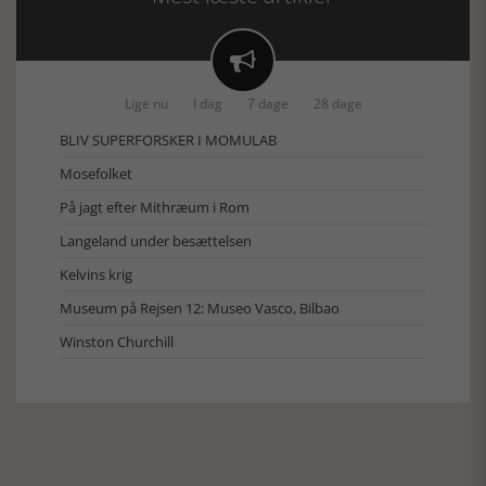

Lige nu
I dag
7 dage
28 dage
BLIV SUPERFORSKER I MOMULAB
Mosefolket
På jagt efter Mithræum i Rom
Langeland under besættelsen
Kelvins krig
Museum på Rejsen 12: Museo Vasco, Bilbao
Winston Churchill