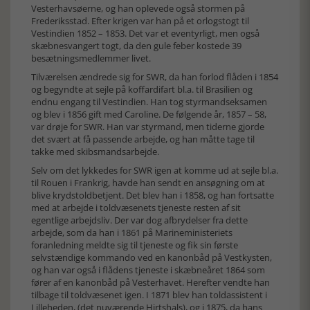
Vesterhavsøerne, og han oplevede også stormen på
Frederiksstad. Efter krigen var han på et orlogstogt til
Vestindien 1852 – 1853. Det var et eventyrligt, men også
skæbnesvangert togt, da den gule feber kostede 39
besætningsmedlemmer livet.
Tilværelsen ændrede sig for SWR, da han forlod flåden i 1854
og begyndte at sejle på koffardifart bl.a. til Brasilien og
endnu engang til Vestindien. Han tog styrmandseksamen
og blev i 1856 gift med Caroline. De følgende år, 1857 – 58,
var drøje for SWR. Han var styrmand, men tiderne gjorde
det svært at få passende arbejde, og han måtte tage til
takke med skibsmandsarbejde.
Selv om det lykkedes for SWR igen at komme ud at sejle bl.a.
til Rouen i Frankrig, havde han sendt en ansøgning om at
blive krydstoldbetjent. Det blev han i 1858, og han fortsatte
med at arbejde i toldvæsenets tjeneste resten af sit
egentlige arbejdsliv. Der var dog afbrydelser fra dette
arbejde, som da han i 1861 på Marineministeriets
foranledning meldte sig til tjeneste og fik sin første
selvstændige kommando ved en kanonbåd på Vestkysten,
og han var også i flådens tjeneste i skæbneåret 1864 som
fører af en kanonbåd på Vesterhavet. Herefter vendte han
tilbage til toldvæsenet igen. I 1871 blev han toldassistent i
Lilleheden, (det nuværende Hirtshals), og i 1875, da hans