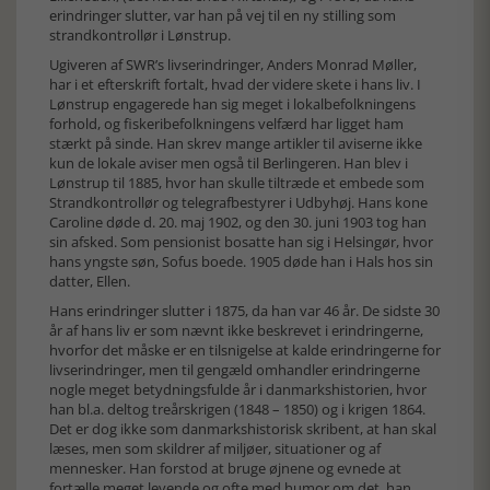
erindringer slutter, var han på vej til en ny stilling som
strandkontrollør i Lønstrup.
Ugiveren af SWR’s livserindringer, Anders Monrad Møller,
har i et efterskrift fortalt, hvad der videre skete i hans liv. I
Lønstrup engagerede han sig meget i lokalbefolkningens
forhold, og fiskeribefolkningens velfærd har ligget ham
stærkt på sinde. Han skrev mange artikler til aviserne ikke
kun de lokale aviser men også til Berlingeren. Han blev i
Lønstrup til 1885, hvor han skulle tiltræde et embede som
Strandkontrollør og telegrafbestyrer i Udbyhøj. Hans kone
Caroline døde d. 20. maj 1902, og den 30. juni 1903 tog han
sin afsked. Som pensionist bosatte han sig i Helsingør, hvor
hans yngste søn, Sofus boede. 1905 døde han i Hals hos sin
datter, Ellen.
Hans erindringer slutter i 1875, da han var 46 år. De sidste 30
år af hans liv er som nævnt ikke beskrevet i erindringerne,
hvorfor det måske er en tilsnigelse at kalde erindringerne for
livserindringer, men til gengæld omhandler erindringerne
nogle meget betydningsfulde år i danmarkshistorien, hvor
han bl.a. deltog treårskrigen (1848 – 1850) og i krigen 1864.
Det er dog ikke som danmarkshistorisk skribent, at han skal
læses, men som skildrer af miljøer, situationer og af
mennesker. Han forstod at bruge øjnene og evnede at
fortælle meget levende og ofte med humor om det, han