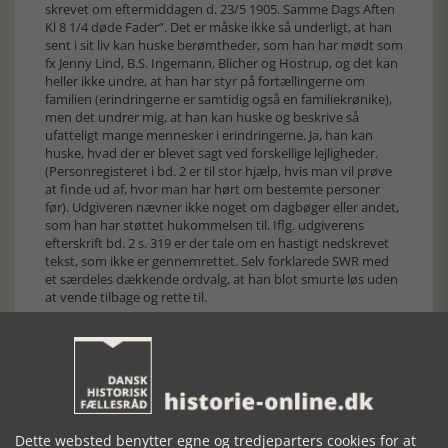
skrevet om eftermiddagen d. 23/5 1905. Samme Dags Aften
Kl 8 1/4 døde Fader”. Det er måske ikke så underligt, at han
sent i sit liv kan huske berømtheder, som han har mødt som
fx Jenny Lind, B.S. Ingemann, Blicher og Hostrup, og det kan
heller ikke undre, at han har styr på fortællingerne om
familien (erindringerne er samtidig også en familiekrønike),
men det undrer mig, at han kan huske og beskrive så
ufatteligt mange mennesker i erindringerne. Ja, han kan
huske, hvad der er blevet sagt ved forskellige lejligheder.
(Personregisteret i bd. 2 er til stor hjælp, hvis man vil prøve
at finde ud af, hvor man har hørt om bestemte personer
før). Udgiveren nævner ikke noget om dagbøger eller andet,
som han har støttet hukommelsen til. Iflg. udgiverens
efterskrift bd. 2 s. 319 er der tale om en hastigt nedskrevet
tekst, som ikke er gennemrettet. Selv forklarede SWR med
et særdeles dækkende ordvalg, at han blot smurte løs uden
at vende tilbage og rette til.
Det er som nævnt Anders Monrad Møller, der har forestået
udgivelsen. Anders Monrad Møller er kendt som landets
kyndigste søfartshistoriker og en erfaren udgiver. (Jfr.
publikationslisten i ”Hilsen fra søens folk – Festskrift til
Anders Monrad Møller. 2002). Han er lagt et kæmpearbejde i
at udskrive og kommentere erindringerne. Selv om
kommenteringen er meget omfattende og professionelt
Dette websted benytter egne og tredjeparters cookies for at