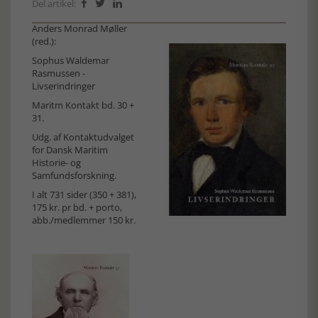
Del artikel:



Anders Monrad Møller
(red.):
Sophus Waldemar
Rasmussen -
Livserindringer
Maritm Kontakt bd. 30 +
31.
Udg. af Kontaktudvalget
for Dansk Maritim
Historie- og
Samfundsforskning.
I alt 731 sider (350 + 381),
175 kr. pr bd. + porto,
abb./medlemmer 150 kr.