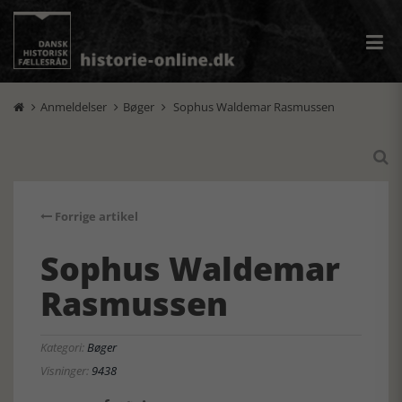
Anmeldelser
Bøger
Sophus Waldemar Rasmussen




Forrige artikel
Sophus Waldemar
Rasmussen
Kategori:
Bøger
Visninger:
9438