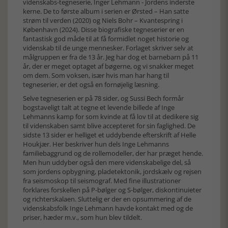
videnskabs-tegneserie, Inger Lehmann - Jordens inderste
kerne. De to første album i serien er Ørsted – Han satte
strøm til verden (2020) og Niels Bohr – Kvantespring i
København (2024). Disse biografiske tegneserier er en
fantastisk god måde til at få formidlet noget historie og
videnskab til de unge mennesker. Forlaget skriver selv at
målgruppen er fra de 13 år. Jeg har dog et barnebarn på 11
år, der er meget optaget af bøgerne, og vi snakker meget
om dem. Som voksen, især hvis man har hang til
tegneserier, er det også en fornøjelig læsning.
Selve tegneserien er på 78 sider, og Sussi Bech formår
bogstaveligt talt at tegne et levende billede af Inge
Lehmanns kamp for som kvinde at få lov til at dedikere sig
til videnskaben samt blive accepteret for sin faglighed. De
sidste 13 sider er helliget et uddybende efterskrift af Helle
Houkjær. Her beskriver hun dels Inge Lehmanns
familiebaggrund og de rollemodeller, der har præget hende.
Men hun uddyber også den mere videnskabelige del, så
som jordens opbygning, pladetektonik, jordskælv og rejsen
fra seismoskop til seismograf. Med fine illustrationer
forklares forskellen på P-bølger og S-bølger, diskontinuieter
og richterskalaen. Sluttelig er der en opsummering af de
videnskabsfolk Inge Lehmann havde kontakt med og de
priser, hæder m.v., som hun blev tildelt.