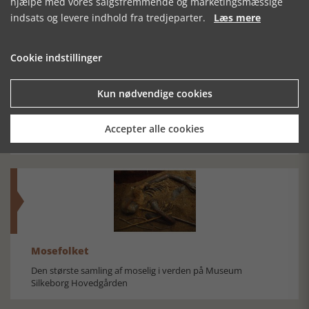
hjælpe med vores salgsfremmende og marketingsmæssige
SE RELATEREDE ARTIKLER
indsats og levere indhold fra tredjeparter.
Læs mere
Cookie indstillinger
EN SOCIAL-
VEJE OG OMVEJE
DENNE GANG
Kun nødvendige cookies
KONSERVATIV
TIL
GÅR VI HELE
SAMFUNDSREVSER
UNIVERSITETET
VEJEN
Accepter alle cookies
Mosefolket
Den største samling af moselig i verden på Museum
Silkeborg Hovedgården