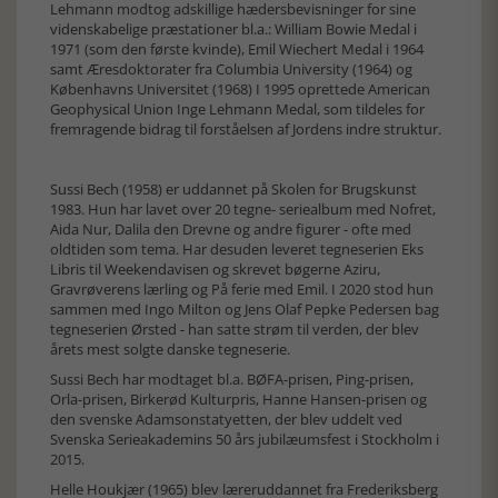
Lehmann modtog adskillige hædersbevisninger for sine
videnskabelige præstationer bl.a.: William Bowie Medal i
1971 (som den første kvinde), Emil Wiechert Medal i 1964
samt Æresdoktorater fra Columbia University (1964) og
Københavns Universitet (1968) I 1995 oprettede American
Geophysical Union Inge Lehmann Medal, som tildeles for
fremragende bidrag til forståelsen af Jordens indre struktur.
Sussi Bech (1958) er uddannet på Skolen for Brugskunst
1983. Hun har lavet over 20 tegne- seriealbum med Nofret,
Aida Nur, Dalila den Drevne og andre figurer - ofte med
oldtiden som tema. Har desuden leveret tegneserien Eks
Libris til Weekendavisen og skrevet bøgerne Aziru,
Gravrøverens lærling og På ferie med Emil. I 2020 stod hun
sammen med Ingo Milton og Jens Olaf Pepke Pedersen bag
tegneserien Ørsted - han satte strøm til verden, der blev
årets mest solgte danske tegneserie.
Sussi Bech har modtaget bl.a. BØFA-prisen, Ping-prisen,
Orla-prisen, Birkerød Kulturpris, Hanne Hansen-prisen og
den svenske Adamsonstatyetten, der blev uddelt ved
Svenska Serieakademins 50 års jubilæumsfest i Stockholm i
2015.
Helle Houkjær (1965) blev læreruddannet fra Frederiksberg