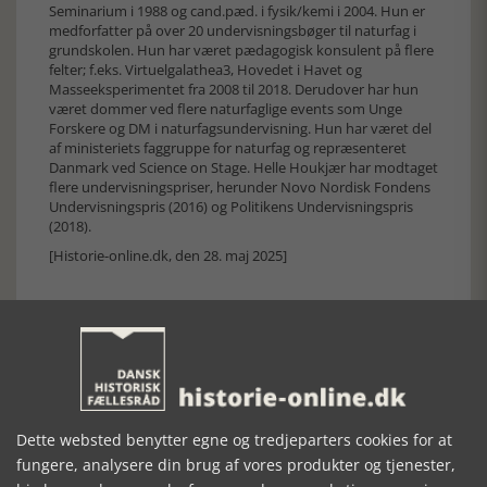
Seminarium i 1988 og cand.pæd. i fysik/kemi i 2004. Hun er
medforfatter på over 20 undervisningsbøger til naturfag i
grundskolen. Hun har været pædagogisk konsulent på flere
felter; f.eks. Virtuelgalathea3, Hovedet i Havet og
Masseeksperimentet fra 2008 til 2018. Derudover har hun
været dommer ved flere naturfaglige events som Unge
Forskere og DM i naturfagsundervisning. Hun har været del
af ministeriets faggruppe for naturfag og repræsenteret
Danmark ved Science on Stage. Helle Houkjær har modtaget
flere undervisningspriser, herunder Novo Nordisk Fondens
Undervisningspris (2016) og Politikens Undervisningspris
(2018).
[Historie-online.dk, den 28. maj 2025]
Forrige artikel
Dette websted benytter egne og tredjeparters cookies for at
fungere, analysere din brug af vores produkter og tjenester,