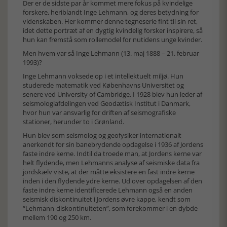
Der er de sidste par år kommet mere fokus på kvindelige
forskere, heriblandt Inge Lehmann, og deres betydning for
videnskaben. Her kommer denne tegneserie fint til sin ret,
idet dette portræt af en dygtig kvindelig forsker inspirere, så
hun kan fremstå som rollemodel for nutidens unge kvinder.
Men hvem var så Inge Lehmann (13. maj 1888 – 21. februar
1993)?
Inge Lehmann voksede op i et intellektuelt miljø. Hun
studerede matematik ved Københavns Universitet og
senere ved University of Cambridge. I 1928 blev hun leder af
seismologiafdelingen ved Geodætisk Institut i Danmark,
hvor hun var ansvarlig for driften af seismografiske
stationer, herunder to i Grønland.
Hun blev som seismolog og geofysiker internationalt
anerkendt for sin banebrydende opdagelse i 1936 af Jordens
faste indre kerne. Indtil da troede man, at Jordens kerne var
helt flydende, men Lehmanns analyse af seismiske data fra
jordskælv viste, at der måtte eksistere en fast indre kerne
inden i den flydende ydre kerne. Ud over opdagelsen af den
faste indre kerne identificerede Lehmann også en anden
seismisk diskontinuitet i Jordens øvre kappe, kendt som
“Lehmann-diskontinuiteten”, som forekommer i en dybde
mellem 190 og 250 km.