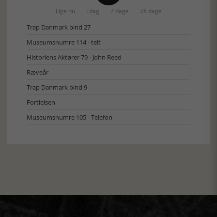
Lige nu
I dag
7 dage
28 dage
Trap Danmark bind 27
Museumsnumre 114 - telt
Historiens Aktører 79 - John Reed
Ræveår
Trap Danmark bind 9
Fortielsen
Museumsnumre 105 - Telefon