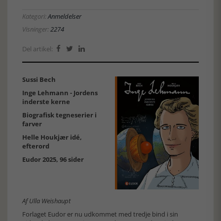
Kategori:
Anmeldelser
Visninger:
2274
Del artikel:



Sussi Bech
Inge Lehmann - Jordens
inderste kerne
Biografisk tegneserier i
farver
Helle Houkjær idé,
efterord
Eudor 2025, 96 sider
Af Ulla Weishaupt
Forlaget Eudor er nu udkommet med tredje bind i sin