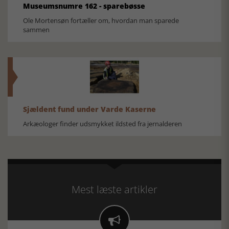
Museumsnumre 162 - sparebøsse
Ole Mortensøn fortæller om, hvordan man sparede
sammen
Sjældent fund under Varde Kaserne
Arkæologer finder udsmykket ildsted fra jernalderen
Mest læste artikler
