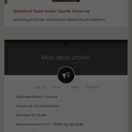
Sjældent fund under Varde Kaserne
Arkæologer finder udsmykket ildsted fra jernalderen
Mest læste artikler

Lige nu
I dag
7 dage
28 dage
Købmændenes historie
Huset på Christianshavn
Bomber for Stalin
Museumsnumre 91 - Hilde og tøjrepæl