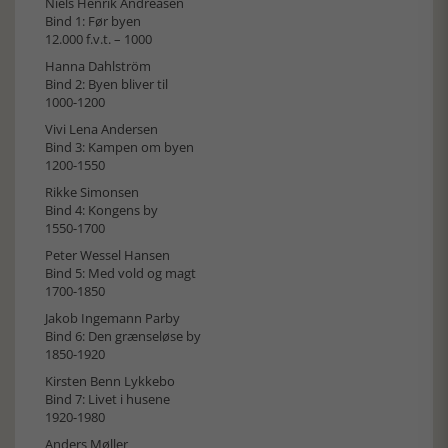
Niels Henrik Andreasen
Bind 1: Før byen
12.000 f.v.t. – 1000
Hanna Dahlström
Bind 2: Byen bliver til
1000-1200
Vivi Lena Andersen
Bind 3: Kampen om byen
1200-1550
Rikke Simonsen
Bind 4: Kongens by
1550-1700
Peter Wessel Hansen
Bind 5: Med vold og magt
1700-1850
Jakob Ingemann Parby
Bind 6: Den grænseløse by
1850-1920
Kirsten Benn Lykkebo
Bind 7: Livet i husene
1920-1980
Anders Møller