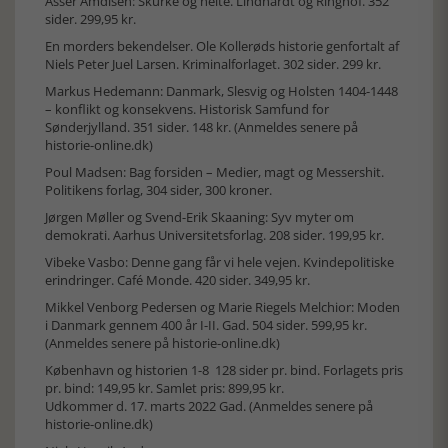
Asser Amdisen: Skurke og helte. Lindhardt og Ringhof. 352
sider. 299,95 kr.
En morders bekendelser. Ole Kollerøds historie genfortalt af
Niels Peter Juel Larsen. Kriminalforlaget. 302 sider. 299 kr.
Markus Hedemann: Danmark, Slesvig og Holsten 1404-1448
– konflikt og konsekvens. Historisk Samfund for
Sønderjylland. 351 sider. 148 kr. (Anmeldes senere på
historie-online.dk)
Poul Madsen: Bag forsiden – Medier, magt og Messershit.
Politikens forlag, 304 sider, 300 kroner.
Jørgen Møller og Svend-Erik Skaaning: Syv myter om
demokrati. Aarhus Universitetsforlag. 208 sider. 199,95 kr.
Vibeke Vasbo: Denne gang får vi hele vejen. Kvindepolitiske
erindringer. Café Monde. 420 sider. 349,95 kr.
Mikkel Venborg Pedersen og Marie Riegels Melchior: Moden
i Danmark gennem 400 år I-II. Gad. 504 sider. 599,95 kr.
(Anmeldes senere på historie-online.dk)
København og historien 1-8 128 sider pr. bind. Forlagets pris
pr. bind: 149,95 kr. Samlet pris: 899,95 kr.
Udkommer d. 17. marts 2022 Gad. (Anmeldes senere på
historie-online.dk)