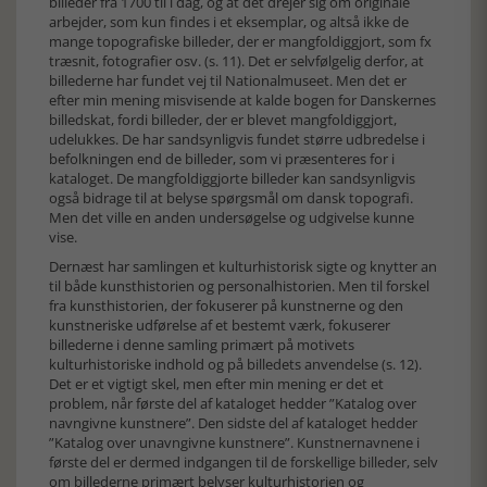
billeder fra 1700 til i dag, og at det drejer sig om originale
arbejder, som kun findes i et eksemplar, og altså ikke de
mange topografiske billeder, der er mangfoldiggjort, som fx
træsnit, fotografier osv. (s. 11). Det er selvfølgelig derfor, at
billederne har fundet vej til Nationalmuseet. Men det er
efter min mening misvisende at kalde bogen for Danskernes
billedskat, fordi billeder, der er blevet mangfoldiggjort,
udelukkes. De har sandsynligvis fundet større udbredelse i
befolkningen end de billeder, som vi præsenteres for i
kataloget. De mangfoldiggjorte billeder kan sandsynligvis
også bidrage til at belyse spørgsmål om dansk topografi.
Men det ville en anden undersøgelse og udgivelse kunne
vise.
Dernæst har samlingen et kulturhistorisk sigte og knytter an
til både kunsthistorien og personalhistorien. Men til forskel
fra kunsthistorien, der fokuserer på kunstnerne og den
kunstneriske udførelse af et bestemt værk, fokuserer
billederne i denne samling primært på motivets
kulturhistoriske indhold og på billedets anvendelse (s. 12).
Det er et vigtigt skel, men efter min mening er det et
problem, når første del af kataloget hedder ”Katalog over
navngivne kunstnere”. Den sidste del af kataloget hedder
”Katalog over unavngivne kunstnere”. Kunstnernavnene i
første del er dermed indgangen til de forskellige billeder, selv
om billederne primært belyser kulturhistorien og