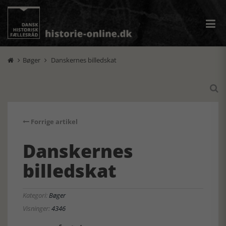
Bøger
Danskernes billedskat



Forrige artikel
Danskernes
billedskat
Kategori:
Bøger
Visninger:
4346