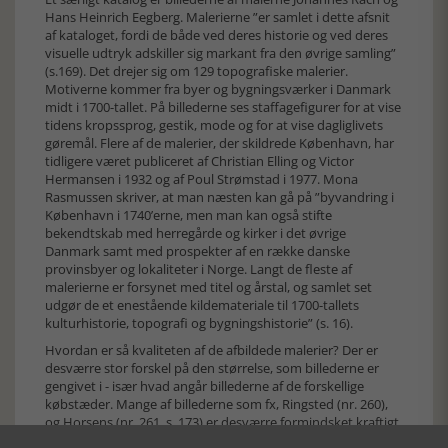
Hans Heinrich Eegberg. Malerierne ”er samlet i dette afsnit
af kataloget, fordi de både ved deres historie og ved deres
visuelle udtryk adskiller sig markant fra den øvrige samling”
(s.169). Det drejer sig om 129 topografiske malerier.
Motiverne kommer fra byer og bygningsværker i Danmark
midt i 1700-tallet. På billederne ses staffagefigurer for at vise
tidens kropssprog, gestik, mode og for at vise dagliglivets
gøremål. Flere af de malerier, der skildrede København, har
tidligere været publiceret af Christian Elling og Victor
Hermansen i 1932 og af Poul Strømstad i 1977. Mona
Rasmussen skriver, at man næsten kan gå på ”byvandring i
København i 1740’erne, men man kan også stifte
bekendtskab med herregårde og kirker i det øvrige
Danmark samt med prospekter af en række danske
provinsbyer og lokaliteter i Norge. Langt de fleste af
malerierne er forsynet med titel og årstal, og samlet set
udgør de et enestående kildemateriale til 1700-tallets
kulturhistorie, topografi og bygningshistorie” (s. 16).
Hvordan er så kvaliteten af de afbildede malerier? Der er
desværre stor forskel på den størrelse, som billederne er
gengivet i - især hvad angår billederne af de forskellige
købstæder. Mange af billederne som fx, Ringsted (nr. 260),
og Horsens (nr. 261, s. 173) er desværre formindsket kraftigt.
Begge billeder måler 41,5 x 54 cm, men i gengivelsen i bogen