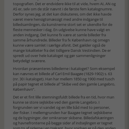
topografien. Det er endvidere ikke til at vide, hvem AI, AN og
AS er, selv om de står nævnt i de første fem katalognumre.
Derfor synes jeg, at det kan diskuteres, om det ikke havde
været mere hensigtsmæssigt med andre indgange til
billedsamlingen, da kunstnerne stort set er ukendte for de
fleste mennesker i dag. En udgivelse kunne have valgt en
anden indgang. Det kunne fx være at samle billeder fra
samme århundrede. Billeder fra fx København og omegn
kunne være samlet i særlige afsnit. Det gælder også de
mange lokaliteter fra det tidligere Dansk Vestindien. De er
spredt ud over hele kataloget og gør sammenligninger
betydeligt sværere.
Hvordan præsenteres billederne i kataloget? Som eksempel
kan nævnes et billede af Carl Emil Baagøe (1829-1902) s. 63
(nr. 30 i kataloget). Han har mellem 1850 og 1900 med tusch
på papir tegnet et billede af ”Skibe ved den gamle Langebro,
København”.
Det er et fint lille stemningsfuldt billede fra en tid, hvor man
kunne se store sejlskibe ved den gamle Langebro. I
forgrunden ser vi vandet og en lille båd med to personer,
der fisker. I mellemgrunden har Baagøe tegnet sejlskibene
og de bygninger, der omkranser skibene. Billedafskæringen
og havnefronterne på begge sider af indsejlingen er tegnet
som to af siderne i en trekant, hvor spidsen er på den anden