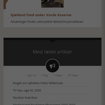
Sjældent fund under Varde Kaserne
Arkæologer finder udsmykket ildsted fra jernalderen
Mest læste artikler

Lige nu
I dag
7 dage
28 dage
Noget om søhelten Peter Willemoes
TV-tips, uge 32, 2026
Nicobar-Krøniken
Direktoratet for Kriminalforsorgen 1910-2010