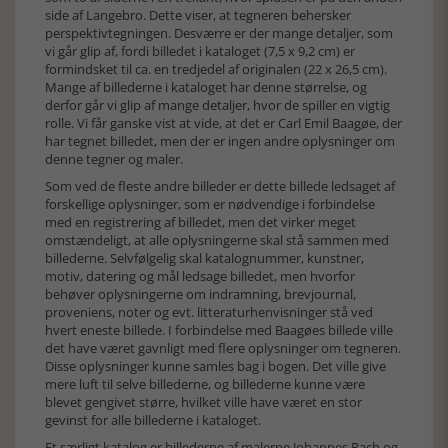
side af Langebro. Dette viser, at tegneren behersker
perspektivtegningen. Desværre er der mange detaljer, som
vi går glip af, fordi billedet i kataloget (7,5 x 9,2 cm) er
formindsket til ca. en tredjedel af originalen (22 x 26,5 cm).
Mange af billederne i kataloget har denne størrelse, og
derfor går vi glip af mange detaljer, hvor de spiller en vigtig
rolle. Vi får ganske vist at vide, at det er Carl Emil Baagøe, der
har tegnet billedet, men der er ingen andre oplysninger om
denne tegner og maler.
Som ved de fleste andre billeder er dette billede ledsaget af
forskellige oplysninger, som er nødvendige i forbindelse
med en registrering af billedet, men det virker meget
omstændeligt, at alle oplysningerne skal stå sammen med
billederne. Selvfølgelig skal katalognummer, kunstner,
motiv, datering og mål ledsage billedet, men hvorfor
behøver oplysningerne om indramning, brevjournal,
proveniens, noter og evt. litteraturhenvisninger stå ved
hvert eneste billede. I forbindelse med Baagøes billede ville
det have været gavnligt med flere oplysninger om tegneren.
Disse oplysninger kunne samles bag i bogen. Det ville give
mere luft til selve billederne, og billederne kunne være
blevet gengivet større, hvilket ville have været en stor
gevinst for alle billederne i kataloget.
Et særligt katalog er billederne af malerne Johannes Rach og