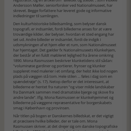
registrator, og en artikel om ”Billedet og stedet”, som Vibeke
Andersson Møller, seniorforsker ved Nationalmuseet, har
skrevet. Begge forfattere har leveret gode og informative
indledninger til samlingen.
Den kulturhistoriske billedsamling, som belyser dansk
topografi, er indsamlet, fordi billederne anses for at være
troværdige kilder, der belyser, hvordan et sted engang har
set ud. Andre billeder er indsamlet, fordi de indgik i
udsmykningen af et hjem eller et rum, som Nationalmuseet
har hjemtaget. Det gælder fx Nationalmuseets Klunkehjem,
der består af en fuldt møbleret lejlighed fra årene omkring
1890. Mona Rasmussen beskriver klunketidens stil sådan:
”voluminøse gardiner og portierer, frynser og klunker
suppleret med malerier i et omfang, der helst ikke lod nogen
plads på væggen stå tom. Hele stilen … føles i dag som en
spændetrøje” (s. 17). Netop derfor er det interessant, at
billederne er hentet fra naturen ”og viser milde landskaber
fra Danmark sammen med dramatiske bjerge og skove fra
andre lande”. Iflg. Mona Rasmussen er klunkehjemmet og
billederne på væggene repræsentative for borgerskabets
smag i København og provinsen.
Når titlen på bogen er Danskernes billedskat, er det vigtigt
at præcisere hvilke billeder, der er tale om. Mona
Rasmussen skriver, at det drejer sig om danske topografiske