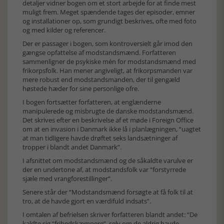
detaljer vidner bogen om et stort arbejde for at finde mest
muligt frem. Meget spændende tages der episoder, emner
og installationer op, som grundigt beskrives, ofte med foto
og med kilder og referencer.
Der er passager i bogen, som kontroversielt går imod den
gængse opfattelse af modstandsmænd. Forfatteren
sammenligner de psykiske mén for modstandsmænd med
frikorpsfolk. Han mener angiveligt, at frikorpsmanden var
mere robust end modstandsmanden, der til gengæld
høstede hæder for sine personlige ofre.
I bogen fortsætter forfatteren, at englænderne
manipulerede og misbrugte de danske modstandsmænd.
Det skrives efter en beskrivelse af et møde i Foreign Office
om at en invasion i Danmark ikke lå i planlægningen, “uagtet
at man tidligere havde drøftet seks landsætninger af
tropper i blandt andet Danmark”.
I afsnittet om modstandsmænd og de såkaldte varulve er
der en undertone af, at modstandsfolk var “forstyrrede
sjæle med vrangforestillinger”.
Senere står der “Modstandsmænd forsøgte at få folk til at
tro, at de havde gjort en værdifuld indsats”.
I omtalen af befrielsen skriver forfatteren blandt andet: “De
kaldte sig “frihedskæmpere”, selv om de aldrig havde