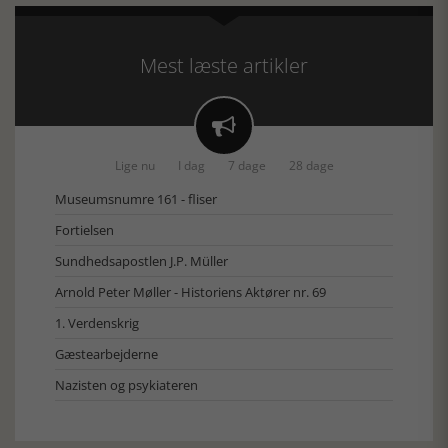
Mest læste artikler

Lige nu
I dag
7 dage
28 dage
Museumsnumre 161 - fliser
Fortielsen
Sundhedsapostlen J.P. Müller
Arnold Peter Møller - Historiens Aktører nr. 69
1. Verdenskrig
Gæstearbejderne
Nazisten og psykiateren