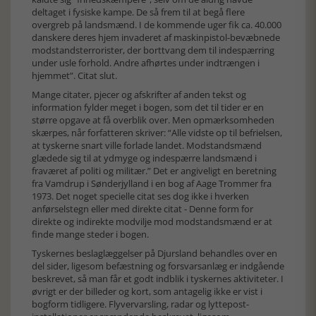
deltaget i fysiske kampe. De så frem til at begå flere
overgreb på landsmænd. I de kommende uger fik ca. 40.000
danskere deres hjem invaderet af maskinpistol-bevæbnede
modstandsterrorister, der borttvang dem til indespærring
under usle forhold. Andre afhørtes under indtrængen i
hjemmet”. Citat slut.
Mange citater, pjecer og afskrifter af anden tekst og
information fylder meget i bogen, som det til tider er en
større opgave at få overblik over. Men opmærksomheden
skærpes, når forfatteren skriver: “Alle vidste op til befrielsen,
at tyskerne snart ville forlade landet. Modstandsmænd
glædede sig til at ydmyge og indespærre landsmænd i
fraværet af politi og militær.” Det er angiveligt en beretning
fra Vamdrup i Sønderjylland i en bog af Aage Trommer fra
1973. Det noget specielle citat ses dog ikke i hverken
anførselstegn eller med direkte citat - Denne form for
direkte og indirekte modvilje mod modstandsmænd er at
finde mange steder i bogen.
Tyskernes beslaglæggelser på Djursland behandles over en
del sider, ligesom befæstning og forsvarsanlæg er indgående
beskrevet, så man får et godt indblik i tyskernes aktiviteter. I
øvrigt er der billeder og kort, som antagelig ikke er vist i
bogform tidligere. Flyvervarsling, radar og lyttepost-