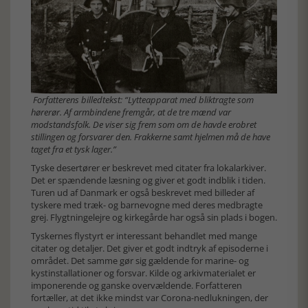
Forfatterens billedtekst: “Lytteapparat med bliktragte som
hørerør. Af armbindene fremgår, at de tre mænd var
modstandsfolk. De viser sig frem som om de havde erobret
stillingen og forsvarer den. Frakkerne samt hjelmen må de have
taget fra et tysk lager.”
Tyske desertører er beskrevet med citater fra lokalarkiver.
Det er spændende læsning og giver et godt indblik i tiden.
Turen ud af Danmark er også beskrevet med billeder af
tyskere med træk- og barnevogne med deres medbragte
grej. Flygtningelejre og kirkegårde har også sin plads i bogen.
Tyskernes flystyrt er interessant behandlet med mange
citater og detaljer. Det giver et godt indtryk af episoderne i
området. Det samme gør sig gældende for marine- og
kystinstallationer og forsvar. Kilde og arkivmaterialet er
imponerende og ganske overvældende. Forfatteren
fortæller, at det ikke mindst var Corona-nedlukningen, der