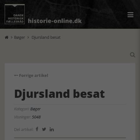
Bøger
Djursland besat



Forrige artikel
Djursland besat
Kategori:
Bøger
Visninger:
5048
Del artikel:


