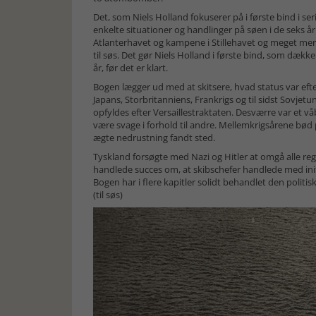
Det, som Niels Holland fokuserer på i første bind i ser
enkelte situationer og handlinger på søen i de seks 
Atlanterhavet og kampene i Stillehavet og meget mere
til søs. Det gør Niels Holland i første bind, som dække
år, før det er klart.
Bogen lægger ud med at skitsere, hvad status var efter 
Japans, Storbritanniens, Frankrigs og til sidst Sovjetu
opfyldes efter Versaillestraktaten. Desværre var et våb
være svage i forhold til andre. Mellemkrigsårene bød
ægte nedrustning fandt sted.
Tyskland forsøgte med Nazi og Hitler at omgå alle regle
handlede succes om, at skibschefer handlede med initi
Bogen har i flere kapitler solidt behandlet den politi
(til søs)