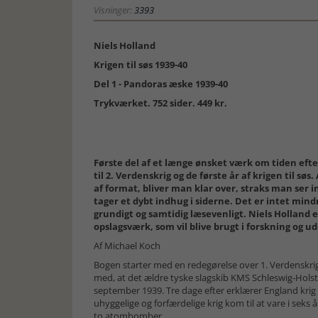
Visninger:
3393
Niels Holland
Krigen til søs 1939-40
Del 1 - Pandoras æske 1939-40
Trykværket. 752 sider. 449 kr.
Første del af et længe ønsket værk om tiden efte
til 2. Verdenskrig og de første år af krigen til søs
af format, bliver man klar over, straks man ser 
tager et dybt indhug i siderne. Det er intet mi
grundigt og samtidig læsevenligt. Niels Holland er
opslagsværk, som vil blive brugt i forskning og 
Af Michael Koch
Bogen starter med en redegørelse over 1. Verdenskri
med, at det ældre tyske slagskib KMS Schleswig-Holste
september 1939. Tre dage efter erklærer England krig
uhyggelige og forfærdelige krig kom til at vare i seks 
to atombomber.