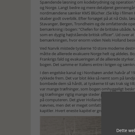
Spændende læsning om kodebrydning og operation 
og Norge. Langt bedre og mere detaljeret gennemgår
nordmændene sænker KMS Blücher. (Se klip i filmen Ko
skaber godt overblik. Efter forsøget på at nå Oslo, 
Stavanger, Bergen, Trondheim og de omfattende opera
bemærkning i bogen: “Chefen for de britiske ubåde, M
som en dygtig højtstående britisk officer”. Ud over a
bemærkningen, hvor enorm viden Niels Holland besid
Ved Narvik mistede tyskerne 10 store moderne destro
måtte de allierede evakuere Norge helt og aldeles. B
Frankrigs fald og evakueringen af de allierede styrke
bogen. Det samme er Italiens entre i krigen og sænkni
I den engelske kanal og i Nordsøen andet halvår af 1
rykkede frem. Det var blot ikke så nemt som på landjo
bombede dem så hårdt, at tyskerne til søs trak sig ti
var mange træfninger, som bogen omhyggeligt beskr
og træfninger rigtig mange steder på søen, i havne o
på computeren. Det giver Hollands tekst endnu mere 
nævnes, men det er meget omfattende behandlet i bo
kapitler. Hvert eneste kapitel er grundigt researchet
Dette web