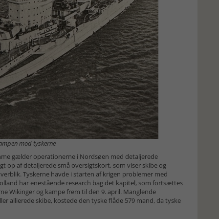
 kampen mod tyskerne
 samme gælder operationerne i Nordsøen med detaljerede
gt op af detaljerede små oversigtskort, som viser skibe og
overblik. Tyskerne havde i starten af krigen problemer med
. Holland har enestående research bag det kapitel, som fortsættes
erne Wikinger og kampe frem til den 9. april. Manglende
ller allierede skibe, kostede den tyske flåde 579 mand, da tyske