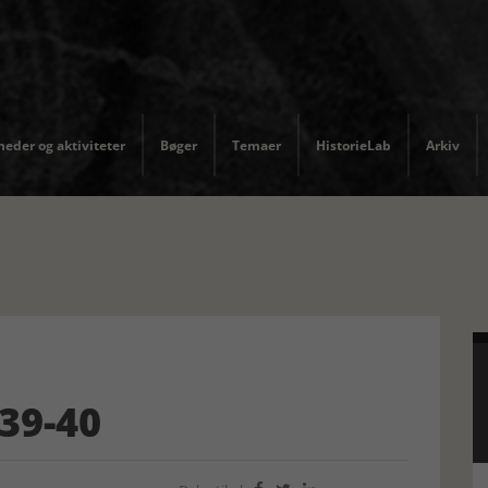
eder og aktiviteter
Bøger
Temaer
HistorieLab
Arkiv
939-40