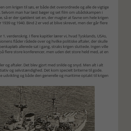
ien om krigen til søs, er både det overordnede og alle de vigtige
år. Selvom man har læst bøger og set film om ubådskampen i
, så er der sjældent set en, der magter at favne om hele krigen
r 1939 og 1940. Bind 2 er ved at blive skrevet, men der går flere
1. verdenskrig. I flere kapitler lærer vi, hvad Tysklands, USAs,
nionens flåder rådede over og hvilke politiske aftaler, der skulle
enkapløb allerede sat i gang, straks krigen sluttede. Ingen ville
 på flere store konferencer, men uden det store held med, at en
r og aftaler. Det blev gjort med snilde og snyd. Men alt i alt
ativ og selvstændighed. Det kom specielt briterne til gode.
ske udvikling og både den generelle og maritime optakt til krigen