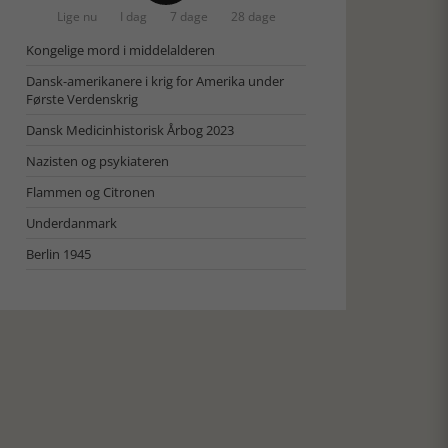
Lige nu
I dag
7 dage
28 dage
Kongelige mord i middelalderen
Dansk-amerikanere i krig for Amerika under
Første Verdenskrig
Dansk Medicinhistorisk Årbog 2023
Nazisten og psykiateren
Flammen og Citronen
Underdanmark
Berlin 1945