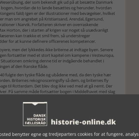
Weserübung, der som bekendt gik ud på at besætte Danmark
 bogen, hvordan de to lande besættes og herunder, hvordan
ngens fald) Igen er der illustrationer med bevægelser, hvilket
læser man om angrebet på Kristiansand, Arendal, Egersund,
tioner i Narvik. Forfatteren skriver en overraskende
ax Horton, der i starten af krigen var noget så usædvanligt
t læseren kan trække et smil frem, så understreger
der for at kunne definere officerenes kompetencer.
yere, men det lykkedes ikke briterne at indtage byen. Senere
ogen fortsætter med et stort kapitel om kampene i Vesteuropa,
r. Situationen omkring denne tid er indgående behandlet i
ngen af den franske flåde.
940 fulgte den tyske flåde og ubådene med, da den tyske hær
rden. Briternes rekognosceringsfly så dem, og briternes fly
lbage til Rotterdam. Det blev dog ikke ved med at gå nemt. Der
iver. På samme måde fortsætter bogen i Middelhavet med slag
g ind over land. Spændende at følge læsningen op med et kort
dybde. Det kan måske lyde af lidt, når blot Middelhavet
gen. Det vil være meget voldsomt at gå dybt ind i de mange
 og skrevet læsevenligt og spændende.
sted benytter egne og tredjeparters cookies for at fungere, analys