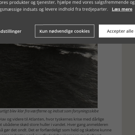
vores produkter og tjenester, hjælpe med vores salgsfremmende og
gsmæssige indsats og levere indhold fra tredjeparter.
Læs mere
dstillinger
Kun nødvendige cookies
Accepter alle
hurtigt blev klar fra værfterne og indsat som forsyningsskibe
v og videre til Atlanten, hvor tyskernes krise med dårlige
 at ubådene skød store huller i vandet. Hver gang anmelderen
, så gør det ondt. Det er forfærdeligt som held og skæbne kunne