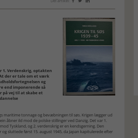
Del artikel:



r 1. Verdenskrig, optakten
. At der er tale om et værk
indholdsfortegnelsen og
ndre end imponerende så
 på vej til at skabe et
uddannelse
gs maritime tonnage og bevæbningen til søs. Krigen lægger ud
in åbner ild mod de polske stillinger ved Danzig. Det var 1.
 mod Tyskland, og 2. verdenskrig er en kendsgerning. Den
år og sluttede først 15. august 1945, da Japan kapitulerede efter