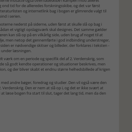
kerne indsatte også overfladeskibe i kampen mod allieret
 ond tid for de allieredes forskningsskibe, og det var først
 Litteraturlisten og internetlink bag i bogen er glimrende valgt til
ind i serien.
oterne nederst på siderne, uden først at skulle slå op bag i
sådan et vigtigt opslagsværk skal designes. Det samme gælder
en kan slå op på en vilkårlig side, uden brug af noget til at
talje, men netop det gennemførte i god indbinding understreger,
iden er nødvendige skitser og billeder, der forklares i teksten -
lse under læsningen.
lt værk om en periode og specifik del af 2. Verdenskrig, som
le de så godt kendte operationer og situationer beskrives, men
ion, og der bliver skabt et endnu større helhedsbillede af krigen
e med andre bøger, foredrag og studier. Den vil også være den
Verdenskrig. Den er nem at slå op i, og det er ikke svært at
 at læse bogen fra start til slut, tager det lang tid, men da den