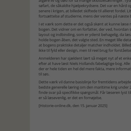
afgøre liv og død for så mange skibsbesætninger. Tys
søfart, de såkaldte hjælpekrydsere. Det var en hård og
senere i krigen, at billedet skiftede til allieret fordel.
fortsættelse af studierne, mens der ventes på næste b
I et værk som dette er det også skønt at kunne læse n
bogen. Det vidner om en forfatter, der ved, hvordan 
layout og indbinding, som er yderst behagelig, da læser
holde bogen åben, det valgte sted. En meget lille de
at bogens praktiske detaljer matcher indholdet. Billeds
ikke til fyld eller design, men til reel brug for forståe
Anmelderen har sjældent lært så meget nyt af et enke
efter at have læst Niels Hollands fabelagtige bog. Al
der er hele tiden en hel del mere fakta, mere informat
til søs.
Dette værk vil danne basislinje for fremtidens arbejd
bedste generelle læring om den maritime krig under 2. 
finde svar på specifikke spørgsmål. Får læseren lyst til
er så læsevenlig, er det en fornøjelse.
[Historie-online.dk, den 15. januar 2025]