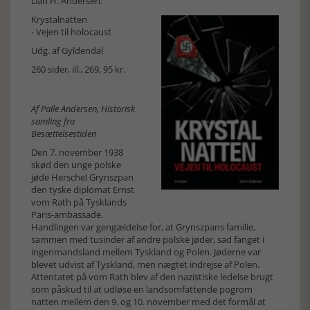
Dan H. Andersen:
Krystalnatten
- Vejen til holocaust
Udg. af Gyldendal
260 sider, ill., 269, 95 kr.
Af Palle Andersen, Historisk
samling fra
Besættelsestiden
Den 7. november 1938
skød den unge polske
jøde Herschel Grynszpan
den tyske diplomat Ernst
vom Rath på Tysklands
Paris-ambassade.
Handlingen var gengældelse for, at Grynszpans familie,
sammen med tusinder af andre polske jøder, sad fanget i
ingenmandsland mellem Tyskland og Polen. Jøderne var
blevet udvist af Tyskland, men nægtet indrejse af Polen.
Attentatet på vom Rath blev af den nazistiske ledelse brugt
som påskud til at udløse en landsomfattende pogrom
natten mellem den 9. og 10. november med det formål at