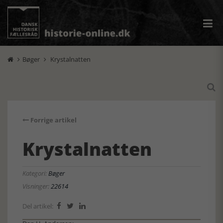
Bøger
Krystalnatten



Forrige artikel
Krystalnatten
Kategori:
Bøger
Visninger:
22614
Del artikel:


