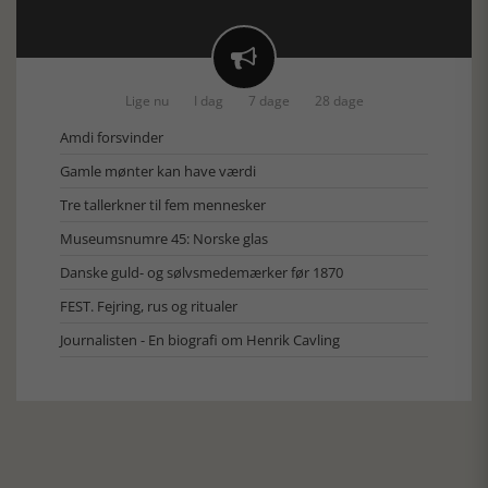

Lige nu
I dag
7 dage
28 dage
Amdi forsvinder
Gamle mønter kan have værdi
Tre tallerkner til fem mennesker
Museumsnumre 45: Norske glas
Danske guld- og sølvsmedemærker før 1870
FEST. Fejring, rus og ritualer
Journalisten - En biografi om Henrik Cavling