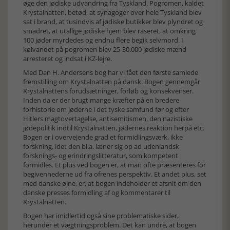
øge den jødiske udvandring fra Tyskland. Pogromen, kaldet
Krystalnatten, betød, at synagoger over hele Tyskland blev
sat i brand, at tusindvis af jødiske butikker blev plyndret og
smadret, at utallige jødiske hjem blev raseret, at omkring
100 jøder myrdedes og endnu flere begik selvmord. I
kølvandet på pogromen blev 25-30.000 jødiske mænd
arresteret og indsat i KZ-lejre.
Med Dan H. Andersens bog har vi fået den første samlede
fremstilling om Krystalnatten på dansk. Bogen gennemgår
Krystalnattens forudsætninger, forløb og konsekvenser.
Inden da er der brugt mange kræfter på en bredere
forhistorie om jøderne i det tyske samfund før og efter
Hitlers magtovertagelse, antisemitismen, den nazistiske
jødepolitik indtil Krystalnatten, jødernes reaktion herpå etc.
Bogen er i overvejende grad et formidlingsværk, ikke
forskning, idet den bl.a. læner sig op ad udenlandsk
forsknings- og erindringslitteratur, som kompetent
formidles. Et plus ved bogen er, at man ofte præsenteres for
begivenhederne ud fra ofrenes perspektiv. Et andet plus, set
med danske øjne, er, at bogen indeholder et afsnit om den
danske presses formidling af og kommentarer til
Krystalnatten.
Bogen har imidlertid også sine problematiske sider,
herunder et vægtningsproblem. Det kan undre, at bogen