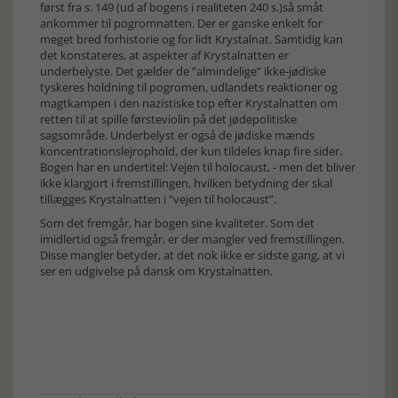
først fra s. 149 (ud af bogens i realiteten 240 s.)så småt
ankommer til pogromnatten. Der er ganske enkelt for
meget bred forhistorie og for lidt Krystalnat. Samtidig kan
det konstateres, at aspekter af Krystalnatten er
underbelyste. Det gælder de ”almindelige” ikke-jødiske
tyskeres holdning til pogromen, udlandets reaktioner og
magtkampen i den nazistiske top efter Krystalnatten om
retten til at spille førsteviolin på det jødepolitiske
sagsområde. Underbelyst er også de jødiske mænds
koncentrationslejrophold, der kun tildeles knap fire sider.
Bogen har en undertitel: Vejen til holocaust, - men det bliver
ikke klargjort i fremstillingen, hvilken betydning der skal
tillægges Krystalnatten i ”vejen til holocaust”.
Som det fremgår, har bogen sine kvaliteter. Som det
imidlertid også fremgår, er der mangler ved fremstillingen.
Disse mangler betyder, at det nok ikke er sidste gang, at vi
ser en udgivelse på dansk om Krystalnatten.