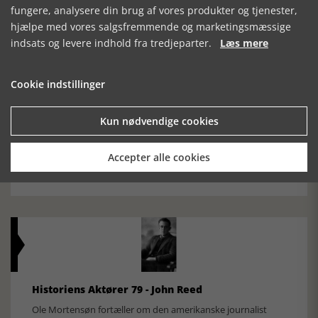
fungere, analysere din brug af vores produkter og tjenester,
Den største samling af moselig i verden på Museum
Silkeborg Hovedgården
hjælpe med vores salgsfremmende og marketingsmæssige
indsats og levere indhold fra tredjeparter.
Læs mere
Cookie indstillinger
Kun nødvendige cookies
Historisk festival i Faaborg
Accepter alle cookies
FOBURGH Faaborg Internationale Historie Festival 2026 30.
oktober - 1. november 2026
Historiens Aktører 79 - John Reed
Ole Mortensøn fortæller om den amerikanske journalist