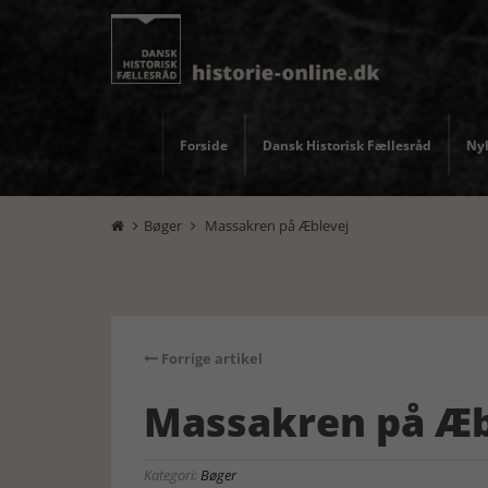
Forside
Dansk Historisk Fællesråd
Nyh
Bøger
Massakren på Æblevej


Forrige artikel
Massakren på Æb
Kategori:
Bøger