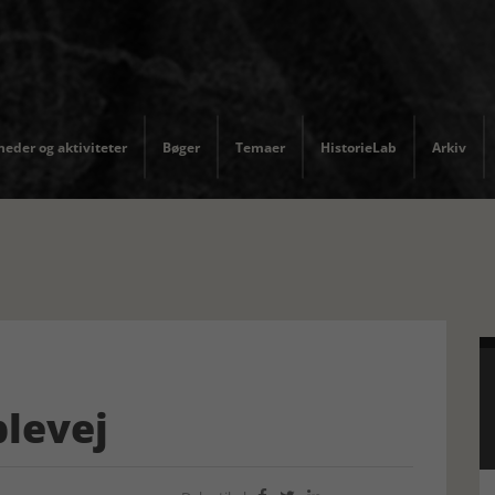
eder og aktiviteter
Bøger
Temaer
HistorieLab
Arkiv
levej