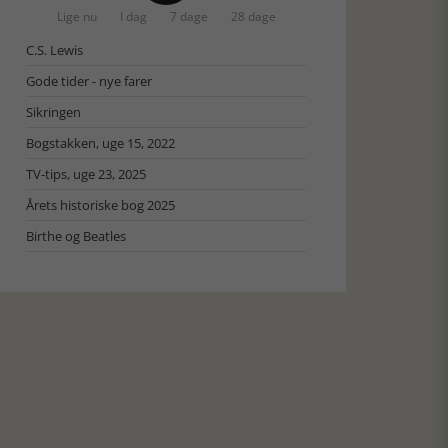
Lige nu
I dag
7 dage
28 dage
C.S. Lewis
Gode tider - nye farer
Sikringen
Bogstakken, uge 15, 2022
TV-tips, uge 23, 2025
Årets historiske bog 2025
Birthe og Beatles