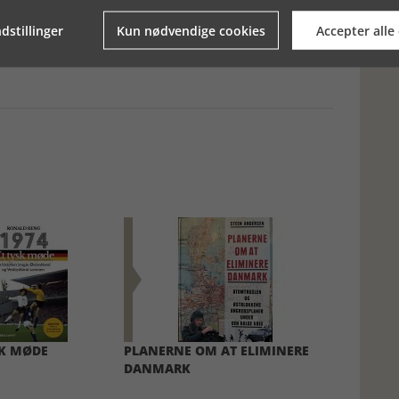
dstillinger
Kun nødvendige cookies
Accepter alle
SK MØDE
PLANERNE OM AT ELIMINERE
DANMARK