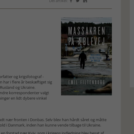
Del artikel:



rfatter og krigsfotograf -
n har i flere år beskæftiget sig
Rusland og Ukraine.
 andre korrespondenter valgt
ninger en lidt dybere vinkel
dt nær fronten i Donbas. Selv blev han hårdt såret og måtte
ld i Danmark, inden han kunne vende tilbage til Ukraine.
en forstad nær Kyiv, som i krigens indledning blev besat af