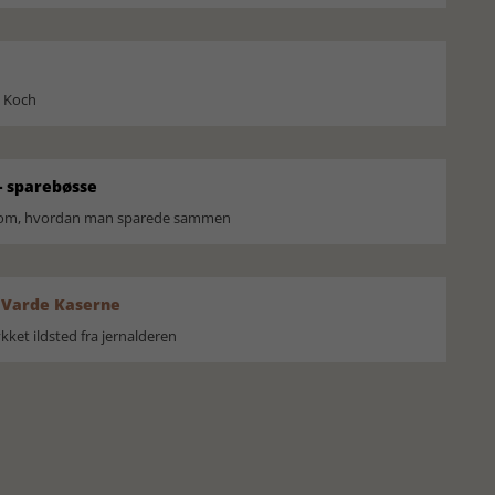
l Koch
 sparebøsse
r om, hvordan man sparede sammen
 Varde Kaserne
ket ildsted fra jernalderen