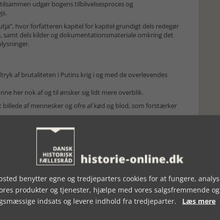
tilsammen udgør bogens tilblivelsesproces og
js.
a”, hvor forfatteren kapitel for kapitel grundigt dels redegør
me, samt dels kilder og dokumentationsmateriale omkring det
lysninger.
ryk af brutaliteten i Putins krig i og med de overlevendes
ne her nok af og til ønsker sig lidt mere overblik.
t billede af mennesker og ofre af kød og blod, som forstærker
en spændende kant til de mange facetter i
her en del gentagelser, der nok fungerer bedre i fremstillingen
er afsluttede efter en god dag.
nyskabende og spændende dansk bog i sin genre.
en krigskorrespondent har så lidt greb om de militære termer, at
sted benytter egne og tredjeparters cookies for at fungere, analys
erfly, fartøj for køretøj, skelethoved i stedet for kranie og
vores produkter og tjenester, hjælpe med vores salgsfremmende og
le på engelsk) frem for de danske termer dækningsgrav eller
gsmæssige indsats og levere indhold fra tredjeparter.
Læs mere