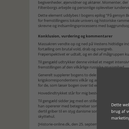
begivenheder, øjenvidner og aktører. Momenter, der 
Filtenborgs arbejde og personlige oplevelser iunderve
Dette element uddybes I bogens epilog ”På gensyn Butj
for fremstillingens lokale univers og historiske ram
skrevne og indsamlingsprocessens med baggrundsop
Konklusion, vurdering og kommentarer
Massakren vendte op og ned på Vestens hidtidige indt
fortælling om brutal vold, drab og overgreb.
Frøperspektivet er udtalt, og en del af målgruppen kun
Til gengæld udtrykker denne vinkel et meget intensiv
fremstillingen af den vilkårlige russiske grusomhed.
Generelt supplerer bogens to dele hinanden og giver 
krigskorrespondentens vilkår og arbejde. Bagsiden er 
for de, som læser bogen over tid end undertegnede, d
Hovedindtrykket står for mig bestemt som en både 
Til gengæld sidder jeg med en stille undren over, at 
Dette web
han opererer med betegnelser som jægerfly frem for jag
brug af 
dertil griber til en styg danisme som rævehul (foxho
skyttehul.
marketin
[Historie-online.dk, den 25. september 2024]