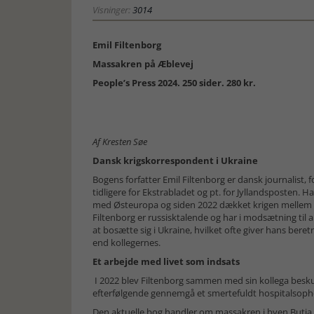
Visninger:
3014
Emil Filtenborg
Massakren på Æblevej
People’s Press 2024. 250 sider. 280 kr.
Af Kresten Søe
Dansk krigskorrespondent i Ukraine
Bogens forfatter Emil Filtenborg er dansk journalist, fo
tidligere for Ekstrabladet og pt. for Jyllandsposten. Ha
med Østeuropa og siden 2022 dækket krigen mellem 
Filtenborg er russisktalende og har i modsætning til
at bosætte sig i Ukraine, hvilket ofte giver hans beret
end kollegernes.
Et arbejde med livet som indsats
I 2022 blev Filtenborg sammen med sin kollega besku
efterfølgende gennemgå et smertefuldt hospitalsopho
Den aktuelle bog handler om massakren i byen Butja, 