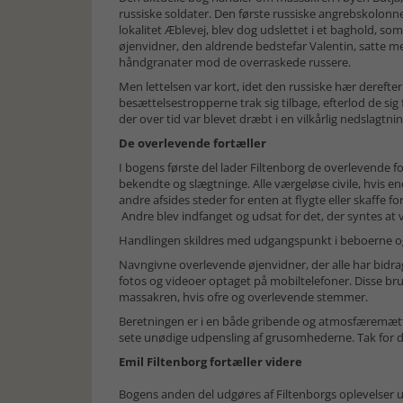
russiske soldater. Den første russiske angrebskolon
lokalitet Æblevej, blev dog udslettet i et baghold, som
øjenvidner, den aldrende bedstefar Valentin, satte med
håndgranater mod de overraskede russere.
Men lettelsen var kort, idet den russiske hær derefter
besættelsestropperne trak sig tilbage, efterlod de sig
der over tid var blevet dræbt i en vilkårlig nedslagtnin
De overlevende fortæller
I bogens første del lader Filtenborg de overlevende f
bekendte og slægtninge. Alle værgeløse civile, hvis en
andre afsides steder for enten at flygte eller skaffe 
Andre blev indfanget og udsat for det, der syntes at
Handlingen skildres med udgangspunkt i beboerne og 
Navngivne overlevende øjenvidner, der alle har bidrag
fotos og videoer optaget på mobiltelefoner. Disse br
massakren, hvis ofre og overlevende stemmer.
Beretningen er i en både gribende og atmosfæremættet
sete unødige udpensling af grusomhederne. Tak for d
Emil Filtenborg fortæller videre
Bogens anden del udgøres af Filtenborgs oplevelser u