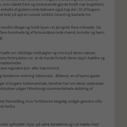
ne, som nåede frem og intetanende gjorde holdt nær bogtitlens
 enkelte af gadens civile beboere også tog del i. Et af bogens
 livet på spil en russisk tankbil i brand og kastede tre
 vendte tilbage og holdt byen i et jerngreb flere måneder. Da
 flere hundrede lig af forsvarsløse civile mænd, kvinder og børn,
g.
ortælle om vilkårlige voldtægter og mord på deres naboer,
este forbrydelse var, at de havde forladt deres skjul i kældre og
fornødenheder.
 være regulære lyst- eller hævnmord.
familierne omkring Yablunska - Æblevej- en af byens gader.
et til bogens kildemateriale, beretter her om deres oplevelser,
udstykker udgør Filtenborgs sammenfattede skildring af
 fremstilling, hvor forfatteren klogelig undgår genrens ofte
et herfra.
nder opholdet i Kyiv, på selve åstederne og i sit møde med