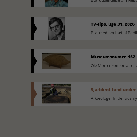
Bl.a. udsendelse om Nel
TV-tips, uge 31, 2026
Bl.a. med portræt af Bodi
Museumsnumre 162 -
Ole Mortensøn fortælle
Sjældent fund under
Arkæologer finder udsmyk