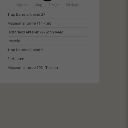
Lige nu
I dag
7 dage
28 dage
Trap Danmark bind 27
Museumsnumre 114 - telt
Historiens Aktører 79 - John Reed
Ræveår
Trap Danmark bind 9
Fortielsen
Museumsnumre 105 - Telefon