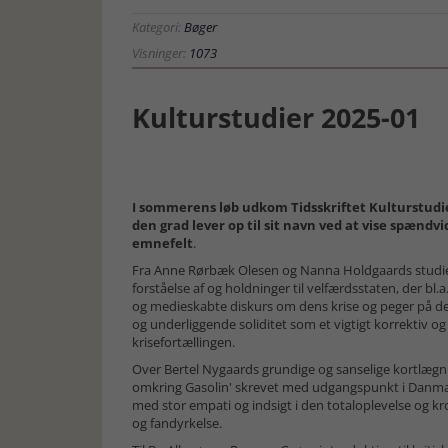
Kategori:
Bøger
Visninger:
1073
Kulturstudier 2025-01
I sommerens løb udkom Tidsskriftet Kulturstud
den grad lever op til sit navn ved at vise spændv
emnefelt
.
Fra Anne Rørbæk Olesen og Nanna Holdgaards studie
forståelse af og holdninger til velfærdsstaten, der bl
og medieskabte diskurs om dens krise og peger på d
og underliggende soliditet som et vigtigt korrektiv og
krisefortællingen.
Over Bertel Nygaards grundige og sanselige kortlægn
omkring Gasolin' skrevet med udgangspunkt i Danm
med stor empati og indsigt i den totaloplevelse og kr
og fandyrkelse.