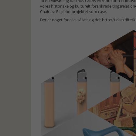
Til Bo Allesøe og Rasmus Grøns introduktion til kriti
vores historiske og kulturelt forankrede tingsrelati
Chair fra Placebo-projektet som case.
Der er noget for alle, så læs og del:
http://tidsskriftet