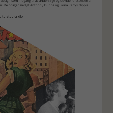
sk design som indgang til at undersøge og udvide forståelsen af
oner. De bruger særligt Anthony Dunne og Fiona Rabys Nipple
kulturstudier.dk/