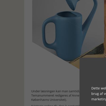
Dette web
Under læsningen kan man samtidig glæde sig til eft
brug af 
Temanummeret redigeres af Anne Fastrup, Nina Touda
marketin
Københavns Universitet).