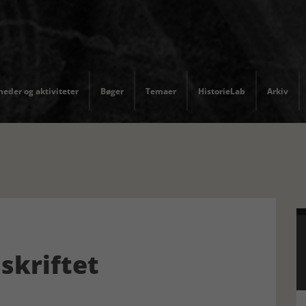
eder og aktiviteter
Bøger
Temaer
HistorieLab
Arkiv
sskriftet