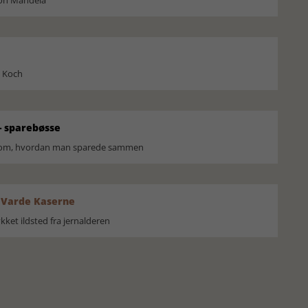
son Mandela
l Koch
 sparebøsse
r om, hvordan man sparede sammen
 Varde Kaserne
ket ildsted fra jernalderen