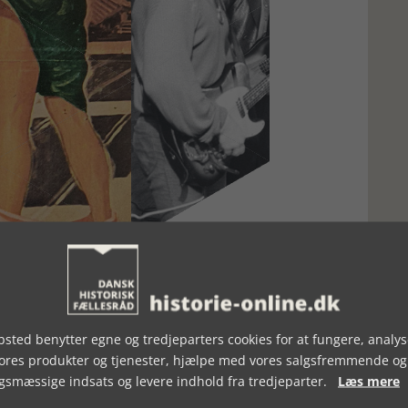
sted benytter egne og tredjeparters cookies for at fungere, analys
erårets temanummer om Dyr-Menneske relationer før og nu.
vores produkter og tjenester, hjælpe med vores salgsfremmende og
l Jessen, Signe Mellemgaard og Tine Damsholt, (alle
gsmæssige indsats og levere indhold fra tredjeparter.
Læs mere