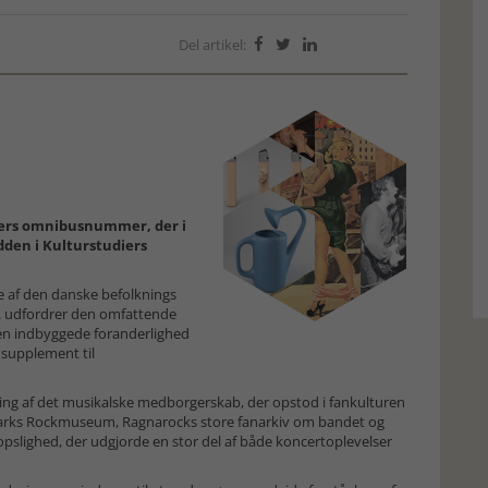
Del artikel:



iers omnibusnummer, der i
idden i Kulturstudiers
 af den danske befolknings
.a. udfordrer den omfattende
en indbyggede foranderlighed
 supplement til
ing af det musikalske medborgerskab, der opstod i fankulturen
arks Rockmuseum, Ragnarocks store fanarkiv om bandet og
opslighed, der udgjorde en stor del af både koncertoplevelser