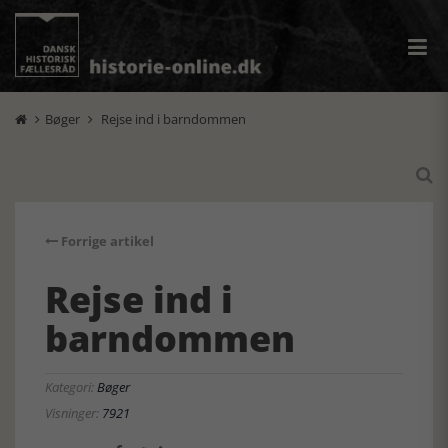
Bøger
Rejse ind i barndommen



Forrige artikel
Rejse ind i
barndommen
Kategori:
Bøger
Visninger:
7921