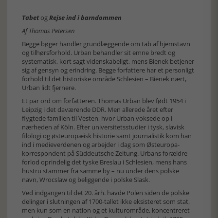
Tabet
og
Rejse ind i barndommen
Af Thomas Petersen
Begge bøger handler grundlæggende om tab af hjemstavn
og tilhørsforhold. Urban behandler sit emne bredt og
systematisk, kort sagt videnskabeligt, mens Bienek betjener
sig af gensyn og erindring. Begge forfattere har et personligt
forhold til det historiske område Schlesien – Bienek nært,
Urban lidt fjernere.
Et par ord om forfatteren. Thomas Urban blev født 1954 i
Leipzig i det daværende DDR. Men allerede året efter
flygtede familien til Vesten, hvor Urban voksede op i
nærheden af Köln. Efter universitetsstudier i tysk, slavisk
filologi og østeuropæisk historie samt journalistik kom han
ind i medieverdenen og arbejder i dag som Østeuropa-
korrespondent på Süddeutsche Zeitung. Urbans forældre
forlod oprindelig det tyske Breslau i Schlesien, mens hans
hustru stammer fra samme by – nu under dens polske
navn, Wrocslaw og beliggende i polske Slask.
Ved indgangen til det 20. årh. havde Polen siden de polske
delinger i slutningen af 1700-tallet ikke eksisteret som stat,
men kun som en nation og et kulturområde, koncentreret