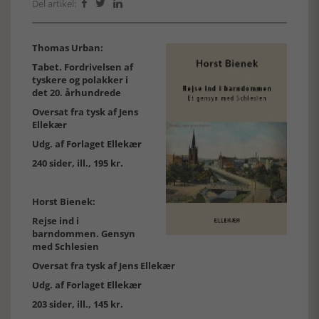
Del artikel:



Thomas Urban:
Tabet. Fordrivelsen af
tyskere og polakker i
det 20. århundrede
Oversat fra tysk af Jens
Ellekær
Udg. af
Forlaget Ellekær
240 sider, ill., 195 kr.
Horst Bienek:
Rejse ind i
barndommen. Gensyn
med Schlesien
Oversat fra tysk af Jens Ellekær
Udg. af
Forlaget Ellekær
203 sider, ill., 145 kr.