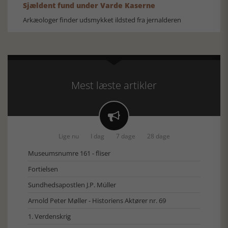
Sjældent fund under Varde Kaserne
Arkæologer finder udsmykket ildsted fra jernalderen
Mest læste artikler

Lige nu
I dag
7 dage
28 dage
Museumsnumre 161 - fliser
Fortielsen
Sundhedsapostlen J.P. Müller
Arnold Peter Møller - Historiens Aktører nr. 69
1. Verdenskrig