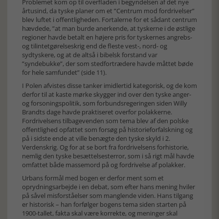
Problemet kom op til overfladen i begyndelsen af det nye
årtusind, da tyske planer om et ”Centrum mod fordrivelser”
blev luftet i offentligheden. Fortalerne for et sådant centrum
hævdede, ”at man burde anerkende, at tyskerne i de østlige
regioner havde betalt en højere pris for tyskernes angrebs-
og tilintetgørelseskrig end de fleste vest-, nord- og
sydtyskere, og at de altså i bibelsk forstand var
”syndebukke”, der som stedfortrædere havde måttet bøde
for hele samfundet” (side 11).
I Polen afvistes disse tanker imidlertid kategorisk, og de kom
derfor til at kaste mørke skygger ind over den tyske anger-
og forsoningspolitik, som forbundsregeringen siden Willy
Brandts dage havde praktiseret overfor polakkerne.
Fordrivelsens tilbagevenden som tema blev af den polske
offentlighed opfattet som forsøg på historieforfalskning og
på i sidste ende at ville benægte den tyske skyld i 2.
Verdenskrig. Og for at se bort fra fordrivelsens forhistorie,
nemlig den tyske besættelsesterror, som i så rigt mål havde
omfattet både massemord på og fordrivelse af polakker.
Urbans formål med bogen er derfor ment som et
oprydningsarbejde i en debat, som efter hans mening hviler
på såvel misforståelser som manglende viden. Hans tilgang
er historisk – han forfølger bogens tema siden starten på
1900-tallet, fakta skal være korrekte, og meninger skal