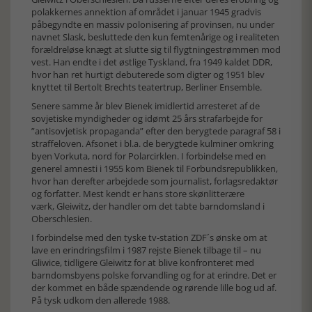
polakkernes annektion af området i januar 1945 gradvis
påbegyndte en massiv polonisering af provinsen, nu under
navnet Slask, besluttede den kun femtenårige og i realiteten
forældreløse knægt at slutte sig til flygtningestrømmen mod
vest. Han endte i det østlige Tyskland, fra 1949 kaldet DDR,
hvor han ret hurtigt debuterede som digter og 1951 blev
knyttet til Bertolt Brechts teatertrup, Berliner Ensemble.
Senere samme år blev Bienek imidlertid arresteret af de
sovjetiske myndigheder og idømt 25 års strafarbejde for
”antisovjetisk propaganda” efter den berygtede paragraf 58 i
straffeloven. Afsonet i bl.a. de berygtede kulminer omkring
byen Vorkuta, nord for Polarcirklen. I forbindelse med en
generel amnesti i 1955 kom Bienek til Forbundsrepublikken,
hvor han derefter arbejdede som journalist, forlagsredaktør
og forfatter. Mest kendt er hans store skønlitterære
værk, Gleiwitz, der handler om det tabte barndomsland i
Oberschlesien.
I forbindelse med den tyske tv-station ZDF´s ønske om at
lave en erindringsfilm i 1987 rejste Bienek tilbage til – nu
Gliwice, tidligere Gleiwitz for at blive konfronteret med
barndomsbyens polske forvandling og for at erindre. Det er
der kommet en både spændende og rørende lille bog ud af.
På tysk udkom den allerede 1988.