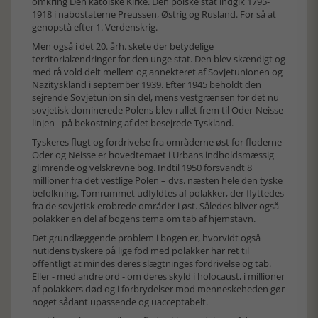
omkring Den katolske Kirke. Den polske stat indgik 1795-
1918 i nabostaterne Preussen, Østrig og Rusland. For så at
genopstå efter 1. Verdenskrig.
Men også i det 20. årh. skete der betydelige
territorialændringer for den unge stat. Den blev skændigt og
med rå vold delt mellem og annekteret af Sovjetunionen og
Nazityskland i september 1939. Efter 1945 beholdt den
sejrende Sovjetunion sin del, mens vestgrænsen for det nu
sovjetisk dominerede Polens blev rullet frem til Oder-Neisse
linjen - på bekostning af det besejrede Tyskland.
Tyskeres flugt og fordrivelse fra områderne øst for floderne
Oder og Neisse er hovedtemaet i Urbans indholdsmæssig
glimrende og velskrevne bog. Indtil 1950 forsvandt 8
millioner fra det vestlige Polen – dvs. næsten hele den tyske
befolkning. Tomrummet udfyldtes af polakker, der flyttedes
fra de sovjetisk erobrede områder i øst. Således bliver også
polakker en del af bogens tema om tab af hjemstavn.
Det grundlæggende problem i bogen er, hvorvidt også
nutidens tyskere på lige fod med polakker har ret til
offentligt at mindes deres slægtninges fordrivelse og tab.
Eller - med andre ord - om deres skyld i holocaust, i millioner
af polakkers død og i forbrydelser mod menneskeheden gør
noget sådant upassende og uacceptabelt.