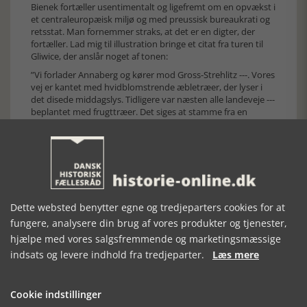
Bienek fortæller usentimentalt og ligefremt om en opvækst i
et centraleuropæisk miljø og med preussisk bureaukrati og
retsstat. Man fornemmer straks, at det er en digter, der
fortæller. Lad mig til illustration bringe et citat fra turen til
Gliwice, der anslår noget af tonen:
”Vi forlader Annaberg og kører mod Gross-Strehlitz ---. Vores
vej er kantet med hvidblomstrende æbletræer, der lyser i
det disede middagslys. Tidligere var næsten alle landeveje ---
beplantet med frugttræer. Det siges at stamme fra en
gammel preussisk anordning. Fordi der hernede ofte havde
været skørbug og andre sygdomme forårsagede af
vitaminmangel, skulle vejfrugt være frit og gratis tilgængelig
for hele befolkningen” (side 29).
Forfatteren fortæller om sin opvækst som efternøler i en
børnerig familie med en voldelig far og en mor, der dør, da
Horst blot er en stor knægt. Om hårdtslående opdragelses-
Dette websted benytter egne og tredjeparters cookies for at
og indlæringsmetoder i både hjem og skole. Om nazismens
fungere, analysere din brug af vores produkter og tjenester,
opkomst og udvikling. Om jøderne, der gradvist udfases og
hjælpe med vores salgsfremmende og marketingsmæssige
forsvinder – enten i stille emigration eller til ghettoer i Polen.
Om tog, der passerer Gleiwitz med retning mod Auschwitz –
indsats og levere indhold fra tredjeparter.
Læs mere
beliggende blot 60 km borte. Om skyld og medskyld. Om
børn, der trues med sætningen Hold mund, ellers kommer
du til Auschwitz, underforstået ind i det mørke soveværelse.
Cookie indstillinger