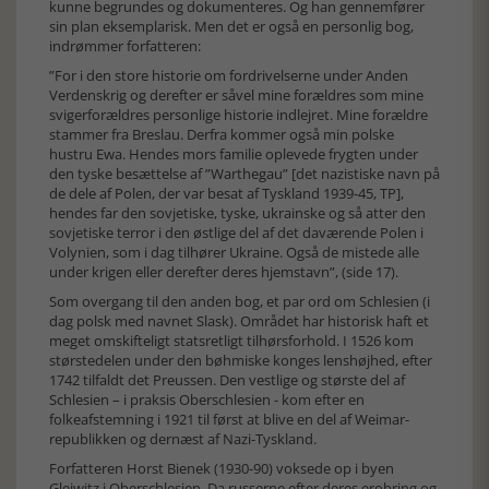
kunne begrundes og dokumenteres. Og han gennemfører
sin plan eksemplarisk. Men det er også en personlig bog,
indrømmer forfatteren:
”For i den store historie om fordrivelserne under Anden
Verdenskrig og derefter er såvel mine forældres som mine
svigerforældres personlige historie indlejret. Mine forældre
stammer fra Breslau. Derfra kommer også min polske
hustru Ewa. Hendes mors familie oplevede frygten under
den tyske besættelse af ”Warthegau” [det nazistiske navn på
de dele af Polen, der var besat af Tyskland 1939-45, TP],
hendes far den sovjetiske, tyske, ukrainske og så atter den
sovjetiske terror i den østlige del af det daværende Polen i
Volynien, som i dag tilhører Ukraine. Også de mistede alle
under krigen eller derefter deres hjemstavn”, (side 17).
Som overgang til den anden bog, et par ord om Schlesien (i
dag polsk med navnet Slask). Området har historisk haft et
meget omskifteligt statsretligt tilhørsforhold. I 1526 kom
størstedelen under den bøhmiske konges lenshøjhed, efter
1742 tilfaldt det Preussen. Den vestlige og største del af
Schlesien – i praksis Oberschlesien - kom efter en
folkeafstemning i 1921 til først at blive en del af Weimar-
republikken og dernæst af Nazi-Tyskland.
Forfatteren Horst Bienek (1930-90) voksede op i byen
Gleiwitz i Oberschlesien. Da russerne efter deres erobring og