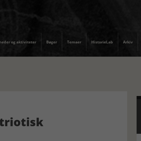
eder og aktiviteter
Bøger
Temaer
HistorieLab
Arkiv
triotisk