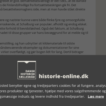
rebet er god. Bemærkelsesværdigt er det f.eks., at de danske
s de Finlandsfrivillige fra fortsættelseskrigen gik fri. Det
å besættelsesmagtens side, men at man havde stået direkte
ere og nazister kunne være både flinke fyre og omsorgsfulde
rraskende, at Schalburg var populær, afholdt og endog elsket.
tte forhold til bevidstløshed. Også det faktum, at Schalburg
hadet til disse grupper var hans bevæggrund for at melde sig til
mstilling, og han udnytter sit kildemateriale til sidste
e forhåndenværende eksempler og dokumentationer for sine
virker overflødigt, og gør bogen lidt for lang. Dertil bidrager
rflødige udlægninger af de citerede passager.
t og flot bog, der kan anbefales på det varmeste.
sted benytter egne og tredjeparters cookies for at fungere, analys
vores produkter og tjenester, hjælpe med vores salgsfremmende og
gsmæssige indsats og levere indhold fra tredjeparter.
Læs mere