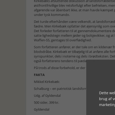
Kirkebæks afsluttende diskussion af landsforræderbeg
østfrontfrivillige blev retsforfulgt efter befrielsen, men
afgørende var åbenbart ikke, at man havde kæmpet p
under tysk kommando.
Det turde efterhånden være velkendt, at landsforræd
fædre. Men Kirkebæk opfatter det øjensynlig som ove
Det forleder forfatteren til at gennemdokumentere de
satte lighedstegn mellem jøder og bolsjevikker, og at 
Waffen-SS, gentages til overflødighed.
Som forfatteren anfører, er der tale om en kildenær fre
blodsdråbe. Kirkebæk er tilbøjelig til at anføre all
synspunkter, dels i noterne og dels i brødteksten. Det 
også forfatterens tendens til pædagogisering ved ove
På trods af disse forbehold, er der tale om en helstøb
FAKTA
Mikkel Kirkebæk:
Schalburg – en patriotisk landsforræder.
Dette web
Udg. af Gyldendal
brug af 
500 sider, 399 kr.
marketin
Gyldendal