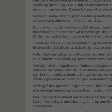
Den velskrivende Kirkebæk leverer et grundigt resea
Schalburgs person og virke. Vi følger hans barndom i
revolution, opvæksten i Danmark, hans militære karrie
Det had til bolsjevikker og jøder, der blev grundlagt
at have prædestineret ham til nationalsocialist.
Et andet forhold, der kvalificerede Schalburg til natio
mandskaber. Hans metoder var usædvanlige i den dans
SS, der værdsatte Schalburgs evner til at få det bedst
Tilbedelsen af Gud, konge og fædreland og skamfølel
hindrede ikke Schalburg i at tilslutte sig besættelses
Heller ikke hans religiøsitet kolliderede med ideerne
videre forene med Schalburgs perverterede næstekær
Ved siden af det biografiske stof indeholder bogen int
omkreds. Det gælder f.eks. de højrenationale miljø
sig i. Det var overklassekredse, der også omfattede 
Schalburgs anskuelser, indtil han gik i besættelsesma
Vi får også den spændende og dramatiske historie om 
efterretningstjenester og forsvandt på mystisk vis eft
Man bliver godt orienteret om de danske frivillige or
ligesom fortællingen om Schalburgs kone og søns liv ef
vilkårligheder.