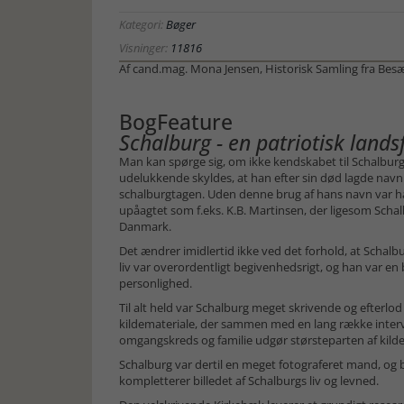
Kategori:
Bøger
Visninger:
11816
Af cand.mag. Mona Jensen, Historisk Samling fra Bes
BogFeature
Schalburg - en patriotisk land
Man kan spørge sig, om ikke kendskabet til Schalburg
udelukkende skyldes, at han efter sin død lagde navn 
schalburgtagen. Uden denne brug af hans navn var han
upåagtet som f.eks. K.B. Martinsen, der ligesom Schal
Danmark.
Det ændrer imidlertid ikke ved det forhold, at Schalb
liv var overordentligt begivenhedsrigt, og han var 
personlighed.
Til alt held var Schalburg meget skrivende og efterlo
kildemateriale, der sammen med en lang række interv
omgangskreds og familie udgør størsteparten af kilde
Schalburg var dertil en meget fotograferet mand, og 
kompletterer billedet af Schalburgs liv og levned.