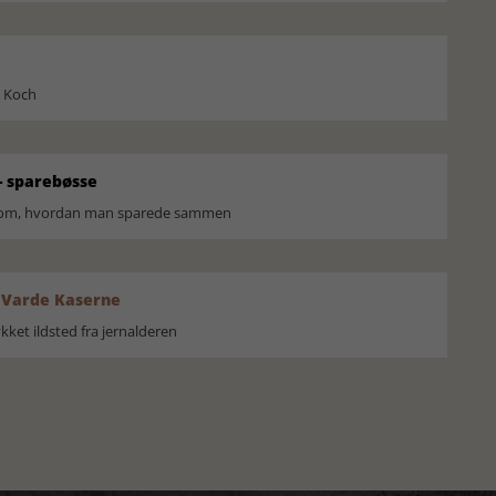
l Koch
 sparebøsse
r om, hvordan man sparede sammen
 Varde Kaserne
ket ildsted fra jernalderen