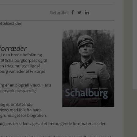
Del artikel:



ættelsestiden
sforræder
 i den brede befolkning
til Schalburgkorpset og til
 i dag muligvis ligeså
burg var leder af Frikorps
urg er en biografi værd. Hans
en bemærkelsesværdig
d sig et omfattende
iews med folk fra hans
grundlaget for biografien.
bogens tekst ledsages af et fremragende fotomateriale, der