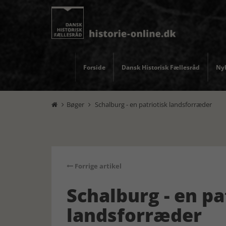
Forside
Dansk Historisk Fællesråd
Nyh
Bøger
Schalburg - en patriotisk landsforræder


Forrige artikel
Schalburg - en pa
landsforræder