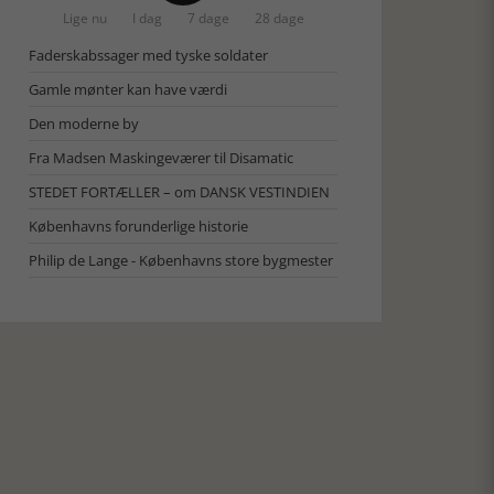
Lige nu
I dag
7 dage
28 dage
Faderskabssager med tyske soldater
Gamle mønter kan have værdi
Den moderne by
Fra Madsen Maskingeværer til Disamatic
STEDET FORTÆLLER – om DANSK VESTINDIEN
Københavns forunderlige historie
Philip de Lange - Københavns store bygmester