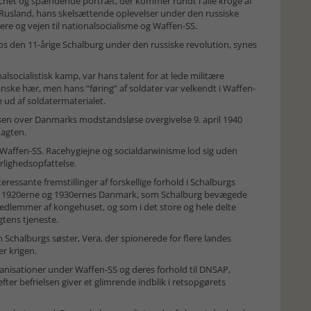
rchet og spændende portræt, der kommer rundt i alle kroge af
 Rusland, hans skelsættende oplevelser under den russiske
re og vejen til nationalsocialisme og Waffen-SS.
 hos den 11-årige Schalburg under den russiske revolution, synes
nalsocialistisk kamp, var hans talent for at lede militære
ke hær, men hans ”føring” af soldater var velkendt i Waffen-
e ud af soldatermaterialet.
sen over Danmarks modstandsløse overgivelse 9. april 1940
magten.
 i Waffen-SS. Racehygiejne og socialdarwinisme lod sig uden
lighedsopfattelse.
eressante fremstillinger af forskellige forhold i Schalburgs
er i 1920erne og 1930ernes Danmark, som Schalburg bevægede
medlemmer af kongehuset, og som i det store og hele delte
gtens tjeneste.
Schalburgs søster, Vera, der spionerede for flere landes
er krigen.
ganisationer under Waffen-SS og deres forhold til DNSAP,
ter befrielsen giver et glimrende indblik i retsopgørets