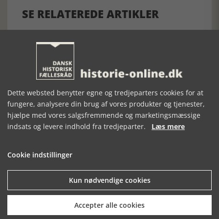
SE RELATEREDE ARTIKLER
GUNHILDS
FRIHEDEN
STJERNER AF
KAMP
FLYVER
STEN
Dette websted benytter egne og tredjeparters cookies for at
fungere, analysere din brug af vores produkter og tjenester,
hjælpe med vores salgsfremmende og marketingsmæssige
indsats og levere indhold fra tredjeparter.
Læs mere
Cookie indstillinger
Kun nødvendige cookies
Mosefolket
Den største samling af moselig i verden på Museum
Accepter alle cookies
Silkeborg Hovedgården