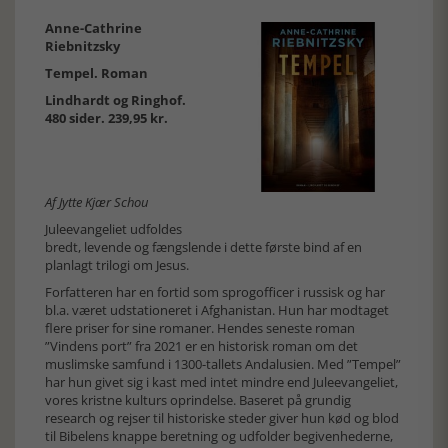
Anne-Cathrine
Riebnitzsky
Tempel. Roman
Lindhardt og Ringhof.
480 sider. 239,95 kr.
Af Jytte Kjær Schou
Juleevangeliet udfoldes
bredt, levende og fængslende i dette første bind af en
planlagt trilogi om Jesus.
Forfatteren har en fortid som sprogofficer i russisk og har
bl.a. været udstationeret i Afghanistan. Hun har modtaget
flere priser for sine romaner. Hendes seneste roman
”Vindens port” fra 2021 er en historisk roman om det
muslimske samfund i 1300-tallets Andalusien. Med ”Tempel”
har hun givet sig i kast med intet mindre end Juleevangeliet,
vores kristne kulturs oprindelse. Baseret på grundig
research og rejser til historiske steder giver hun kød og blod
til Bibelens knappe beretning og udfolder begivenhederne,