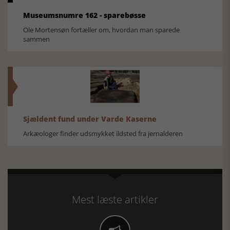
Museumsnumre 162 - sparebøsse
Ole Mortensøn fortæller om, hvordan man sparede
sammen
Sjældent fund under Varde Kaserne
Arkæologer finder udsmykket ildsted fra jernalderen
Mest læste artikler