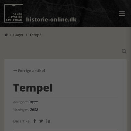
Bøger
Tempel



Forrige artikel
Tempel
Kategori:
Bøger
Visninger:
2632
Del artikel:


