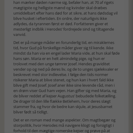
han mærker døden nærme sig, befaler han, at 70 af rigets
mægtigste og helligste mænd og kvinder skal dræbes
umiddelbart efter hans død for at sikre, at hans dødsdag vil
blive husket i eftertiden. En ordre, der naturligvis ikke
adlydes, da tyrannen først er død. Forfatteren giver et
mesterligt indblik i Herodes’ fordrejede sind og tiltagende
vanvid.
Det er på mange måder en forunderlig tid, en miraklernes
tid, hvor Gud på forskellige måder giver sig til kende. Ikke
mindst da han via en engel lader Maria vide, at hun skal føde
hans søn. Maria er en helt almindelig pige, og hun er
trolovet med den unge tømrer Josef. Hendes graviditet
vender op og ned på deres liv, og de to unges sjælekvaler er
beskrevet med stor indlevelse. I følge den tids normer
risikerer Maria at blive stenet, og hun kan i hvert fald ikke
blive gift med Josef. Josef aner ikke sine levende råd, men i
en drøm viser Gud ham vejen. Han gifter sig med Maria, og
de bliver reddet af kejser Augustus’ bebudede folketælling.
De drager til den lille flække Betlehem, hvor deres slægt
stammer fra, og hvor de bedre kan skjule, at Jesusbarnet
bliver født så tidligt.
Det er en roman med mange aspekter. Om magtbegær og
storpolitik, hvor Herodes må navigere klogt og forsigtigt i
forhold til den mægtige romerske kejser og prøve på at