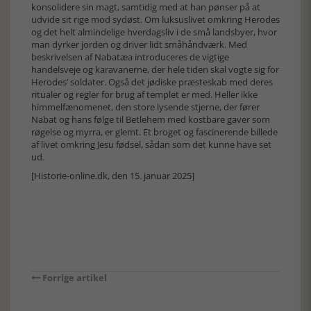
konsolidere sin magt, samtidig med at han pønser på at
udvide sit rige mod sydøst. Om luksuslivet omkring Herodes
og det helt almindelige hverdagsliv i de små landsbyer, hvor
man dyrker jorden og driver lidt småhåndværk. Med
beskrivelsen af Nabatæa introduceres de vigtige
handelsveje og karavanerne, der hele tiden skal vogte sig for
Herodes’ soldater. Også det jødiske præsteskab med deres
ritualer og regler for brug af templet er med. Heller ikke
himmelfænomenet, den store lysende stjerne, der fører
Nabat og hans følge til Betlehem med kostbare gaver som
røgelse og myrra, er glemt. Et broget og fascinerende billede
af livet omkring Jesu fødsel, sådan som det kunne have set
ud.
[Historie-online.dk, den 15. januar 2025]
Forrige artikel