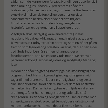
sådan som de kunne være forgået. Handlingen udspiller sig i
tiden omkring Jesu fødsel. Vi præsenteres både for
historiske og fiktive personer, og romanen skifter hele tiden
synsvinkel mellem de forskellige personer og giver
sansemættede beskrivelser af de berørte miljøer.
Forfatteren er en underholdende og fængslende
historiefortæller, og romanen vil appellere bredt.
Vi følger Nabat, en dygtig karavanefører fra Judæas
naboland Nabatæa, Africanus, en ung frigivet slave, der er
blevet seksuelt udnyttet af sin herre, og som nu håber på en
fremtid som legionær og præsten Zakarias, der i en sen alder
ved Guds indgriben får sønnen Johannes, der er
forudbestemt til at blive en stor Guds mand. De centrale
personer er kong Herodes af Judæa og selvfølgelig Maria og
Josef.
Herodes er både frygtet og hadet pga. sin uforudsigelighed
og grusomhed. Hans uligevægtighed og forfølgesvanvid
tager til med årene. Han lader sin yndligshustru og tre af
sine sønner dræbe, fordi han mistænker dem for at stræbe
ham efter livet. Da han hører rygterne om fødslen af en ny
stor konge, føler han sin magt truet og lader alle små
drengebørn i Betlehem og omegn dræbe. Han er i færd med
at færdiggøre et stort, prægtigt tempel, der skal stå som et
mindesmærke om ham, men det er ikke nok for ham. Da