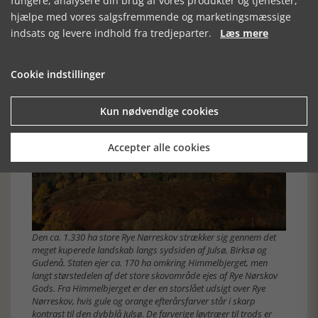
fungere, analysere din brug af vores produkter og tjenester,
stationsbyer, Galten dog også som landvejsby på
hjælpe med vores salgsfremmende og marketingsmæssige
landevejen mellem Aarhus og Silkeborg. Også i denne
indsats og levere indhold fra tredjeparter.
Læs mere
kommune er der en stor pendling til Aarhus. I Skanderborg
Kommune bor næsten 62.000 indbyggere.
Cookie indstillinger
Kun nødvendige cookies
Accepter alle cookies
Den ca. 1.330 ha store Rye Nørreskov strækker sig gennem det
meget kuperede landskab langs sydsiden af Julsø, Birksø og
Gudenå. Staten ejer ca. 170 ha omkring Himmelbjerget, men
langt størstedelen af det store skovområde ejes af Rye Nørskov
Gods. Fra Himmelbjerget er der en storslået udsigt over Rye
Nørreskov, hvis gule og orange efterårsfarver står i skarp
kontrast til den dybblå Julsø. De farverige løvtræer til trods er