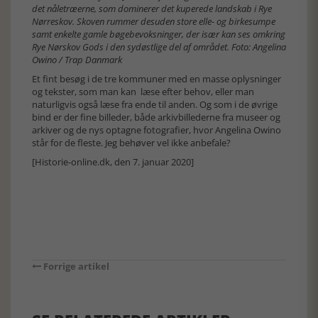
det nåletræerne, som dominerer det kuperede landskab i Rye
Nørreskov. Skoven rummer desuden store elle- og birkesumpe
samt enkelte gamle bøgebevoksninger, der især kan ses omkring
Rye Nørskov Gods i den sydøstlige del af området. Foto: Angelina
Owino / Trap Danmark
Et fint besøg i de tre kommuner med en masse oplysninger
og tekster, som man kan læse efter behov, eller man
naturligvis også læse fra ende til anden. Og som i de øvrige
bind er der fine billeder, både arkivbillederne fra museer og
arkiver og de nys optagne fotografier, hvor Angelina Owino
står for de fleste. Jeg behøver vel ikke anbefale?
[Historie-online.dk, den 7. januar 2020]
Forrige artikel