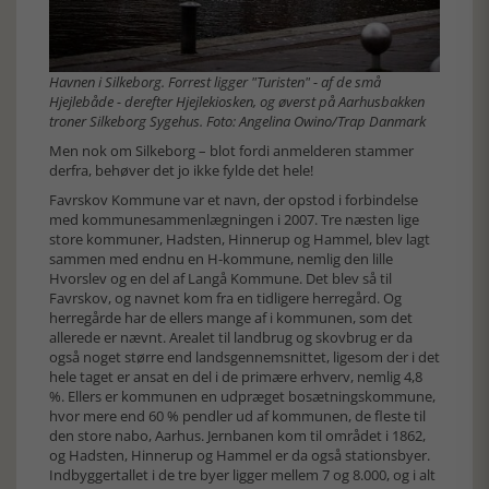
Havnen i Silkeborg. Forrest ligger "Turisten" - af de små
Hjejlebåde - derefter Hjejlekiosken, og øverst på Aarhusbakken
troner Silkeborg Sygehus. Foto: Angelina Owino/Trap Danmark
Men nok om Silkeborg – blot fordi anmelderen stammer
derfra, behøver det jo ikke fylde det hele!
Favrskov Kommune var et navn, der opstod i forbindelse
med kommunesammenlægningen i 2007. Tre næsten lige
store kommuner, Hadsten, Hinnerup og Hammel, blev lagt
sammen med endnu en H-kommune, nemlig den lille
Hvorslev og en del af Langå Kommune. Det blev så til
Favrskov, og navnet kom fra en tidligere herregård. Og
herregårde har de ellers mange af i kommunen, som det
allerede er nævnt. Arealet til landbrug og skovbrug er da
også noget større end landsgennemsnittet, ligesom der i det
hele taget er ansat en del i de primære erhverv, nemlig 4,8
%. Ellers er kommunen en udpræget bosætningskommune,
hvor mere end 60 % pendler ud af kommunen, de fleste til
den store nabo, Aarhus. Jernbanen kom til området i 1862,
og Hadsten, Hinnerup og Hammel er da også stationsbyer.
Indbyggertallet i de tre byer ligger mellem 7 og 8.000, og i alt