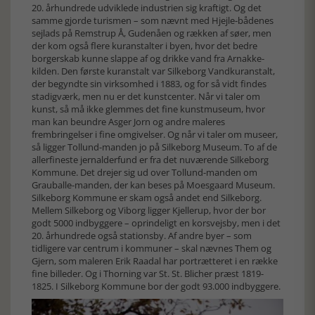
20. århundrede udviklede industrien sig kraftigt. Og det
samme gjorde turismen – som nævnt med Hjejle-bådenes
sejlads på Remstrup Å, Gudenåen og rækken af søer, men
der kom også flere kuranstalter i byen, hvor det bedre
borgerskab kunne slappe af og drikke vand fra Arnakke-
kilden. Den første kuranstalt var Silkeborg Vandkuranstalt,
der begyndte sin virksomhed i 1883, og for så vidt findes
stadigværk, men nu er det kunstcenter. Når vi taler om
kunst, så må ikke glemmes det fine kunstmuseum, hvor
man kan beundre Asger Jorn og andre maleres
frembringelser i fine omgivelser. Og når vi taler om museer,
så ligger Tollund-manden jo på Silkeborg Museum. To af de
allerfineste jernalderfund er fra det nuværende Silkeborg
Kommune. Det drejer sig ud over Tollund-manden om
Grauballe-manden, der kan beses på Moesgaard Museum.
Silkeborg Kommune er skam også andet end Silkeborg.
Mellem Silkeborg og Viborg ligger Kjellerup, hvor der bor
godt 5000 indbyggere – oprindeligt en korsvejsby, men i det
20. århundrede også stationsby. Af andre byer – som
tidligere var centrum i kommuner – skal nævnes Them og
Gjern, som maleren Erik Raadal har portrætteret i en række
fine billeder. Og i Thorning var St. St. Blicher præst 1819-
1825. I Silkeborg Kommune bor der godt 93.000 indbyggere.