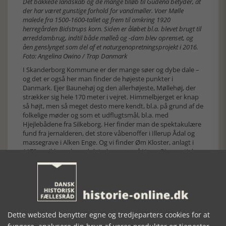
Det bakkede landskab og de mange tilløb til Gudenå betyder, at
der har været gunstige forhold for vandmøller. Voer Mølle
malede fra 1500‑1600-tallet og frem til omkring 1920
herregården Bidstrups korn. Siden er åløbet bl.a. blevet brugt til
ørreddambrug, indtil både mølleå og -dam blev oprenset, og
åen genslynget som del af et naturgenopretningsprojekt i 2016.
Foto: Angelina Owino / Trap Danmark
I Skanderborg Kommune er der mange søer og dybe dale –
og det er også her man finder de højeste punkter i
Danmark. Ejer Baunehøj og den allerhøjeste, Møllehøj, der
strækker sig hele 170 meter i vejret. Himmelbjerget er knap
så højt, men så meget desto mere kendt, bl.a. på grund af de
folkelige møder og som et udflugtsmål, bl.a. med
Hjejlebådene fra Silkeborg. Her finder man de spektakulære
fund fra jernalderen, det store våbenoffer i Illerup Ådal og
massegrave i Alken Enge. Og vi finder Øm Kloster, anlagt i
1172, og ikke nok med det, der var også Veng, Ring og Kalvø
Kloster. Skanderborg lå omkring kongeslottet, og det var
også medvirkende til, at Skanderborg fik købstadsstatus i
1583. Ry – eller Gl. Rye, som den nu hedder – var også en
vigtig markedsby med handelsprivilegier i middelalderen.
Det nuværende Ry er stationsbyen, der groede frem
sammen med jernbanen, der kom i 1868. Ry har i dag flere
Dette websted benytter egne og tredjeparters cookies for at
store industrivirksomheder, ligesom højskolen er kendt.
Byerne Galten og Hørning er ligeledes opstået som