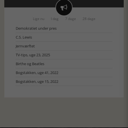

Lige nu
I dag
7 dage
28 dage
Demokratiet under pres
C.S. Lewis
Jernværftet
TV-tips, uge 23, 2025
Birthe og Beatles
Bogstakken, uge 41, 2022
Bogstakken, uge 15, 2022