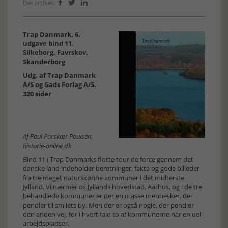
Del artikel:



Trap Danmark, 6.
udgave bind 11.
Silkeborg, Favrskov,
Skanderborg
Udg. af Trap Danmark
A/S og Gads Forlag A/S.
320 sider
Af Poul Porskær Poulsen,
historie-online.dk
Bind 11 i Trap Danmarks flotte tour de force gennem det
danske land indeholder beretninger, fakta og gode billeder
fra tre meget naturskønne kommuner i det midterste
Jylland. Vi nærmer os Jyllands hovedstad, Aarhus, og i de tre
behandlede kommuner er der en masse mennesker, der
pendler til smilets by. Men der er også nogle, der pendler
den anden vej, for i hvert fald to af kommunerne har en del
arbejdspladser.