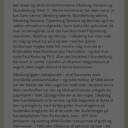
Det drejer sig altså om kommunerne Silkeborg, Favskov og
Skanderborg i bind 11. Alle tre kommuner har skøn natur, vi
kan bare nævne: Silkeborg-søerne, Skanderborg-søerne,
Silkeborg Skovene, Frijsenborg Skovene og dermed også en
række rekreative muligheder. Samt kulturelle oplevelser: Vil
man se herregårde, så er det Favrskov med Frijsenborg,
Clausholm, Bidstrup og Ulstrup – i Silkeborg kan man sejle
en rolig og smuk tur på å og søer med den gamle
hjuldamper Hjejlen (eller lidt mindre rolig, hvis det er i
forbindelse med Riverboat Jazz-Festivalen) – og skal man
nyde Poul Krebs og TV-2, så er det Smukfest i Skanderborg,
der hvert år samler tusindvis af tilhørere i begyndelsen af
august. Men nogle stikord til de tre kommuner:
Silkeborg ligger i Søhøjlandet – et af Danmarks mest
storslåede istidslandskaber – og indtil midten af 1800-årene
var der faktisk slet ikke noget her midt inde i de store skove.
Men vandkraften var der, og Michael Drewsen anlagde sin
papirfabrik i 1844. Så begyndte der at ske noget. Silkeborg
blev handelsplads to år senere, og folk begyndte at flytte til
den nyanlagte by med de lige gader. Pramdragerne på
Gudenåen bragte en del af de varer, der skulle bruges på
handelspladsen frem fra Randers, men i 1871 kom
jernbanen og overtog efterhånden transporten af gods og
mennesker. I 1900 blev Silkeborg så købstad, og især i det