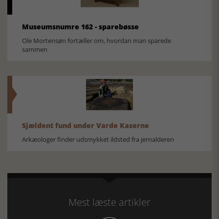
Museumsnumre 162 - sparebøsse
Ole Mortensøn fortæller om, hvordan man sparede
sammen
Sjældent fund under Varde Kaserne
Arkæologer finder udsmykket ildsted fra jernalderen
Mest læste artikler