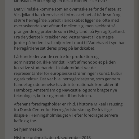
landskab, er ikke rigtigt en del af billedet. Eller hva’?
Det vil måske komme som en overraskelse for de fleste, at
Vestjylland kan fremvise et fintmasket net af både små og
større herregårde. Spredt i landskabet ligger de, ofte med
overraskende kort afstand mellem sig, men sjældent så
prangende og pralende som i Østjylland, på Fyn og Sjælland.
Fra de yderste klitrækker ved Vesterhavet til de magre
jorder på heden, fra Limfjorden i nord til Vadehavet i syd har
herregårdene sat deres præg på landskabet.
I århundreder var de centre for produktion og
administration, ikke mindst i kraft af monopolet på den
lukrative studehandel. I lokalområdet var de
repræsentanter for europæiske strømninger i kunst, kultur
og arkitektur. Det var bl.a. herregårdsejerne, som gennem
handel og uddannelse havde internationale kontakter til
Hamborg, Amsterdam og Newcastle, og som bragte nye
teknologier, kultur og mode til landsdelen.
Aftenens foredragsholder er Ph.d. i historie Mikael Frausing
fra Dansk Center for Herregårdsforskning. De frivillige
ildsjæle i Herningsholmlauget vil efter foredraget servere
kaffe og the.
Se hjemmeside
Historie-online.dk, den 4. september 2018