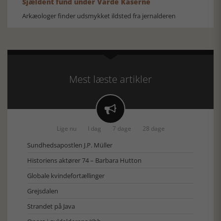
Sjældent fund under Varde Kaserne
Arkæologer finder udsmykket ildsted fra jernalderen
Mest læste artikler

Lige nu
I dag
7 dage
28 dage
Sundhedsapostlen J.P. Müller
Historiens aktører 74 – Barbara Hutton
Globale kvindefortællinger
Grejsdalen
Strandet på Java