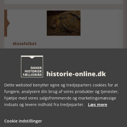
Mosefolket
Den største samling af moselig i verden på Museum
Silkeborg Hovedgården
Dette websted benytter egne og tredjeparters cookies for at
fungere, analysere din brug af vores produkter og tjenester,
hjælpe med vores salgsfremmende og marketingsmæssige
indsats og levere indhold fra tredjeparter.
Læs mere
Historisk festival i Faaborg
FOBURGH Faaborg Internationale Historie Festival 2026 30.
oktober - 1. november 2026
Cookie indstillinger