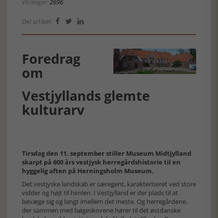
Visninger:
2696
Del artikel:



Foredrag
om
Vestjyllands glemte
kulturarv
Tirsdag den 11. september stiller Museum Midtjylland
skarpt på 600 års vestjysk herregårdshistorie til en
hyggelig aften på Herningsholm Museum.
Det vestjyske landskab er særegent, karakteriseret ved store
vidder og højt til himlen. I Vestjylland er der plads til at
bevæge sig og langt imellem det meste. Og herregårdene,
der sammen med bøgeskovene hører til det østdanske