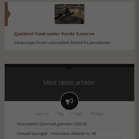
Sjældent fund under Varde Kaserne
Arkæologer finder udsmykket ildsted fra jernalderen
Mest læste artikler

Lige nu
I dag
7 dage
28 dage
Husmænd i Danmark gennem 1000 år
Oswald Spengler - Historiens Aktører nr. 49