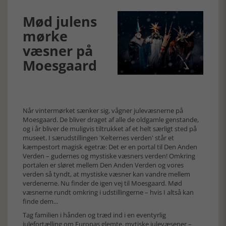
Mød julens
mørke
væsner på
Moesgaard
Når vintermørket sænker sig, vågner julevæsnerne på
Moesgaard. De bliver draget af alle de oldgamle genstande,
og i år bliver de muligvis tiltrukket af et helt særligt sted på
museet. I særudstillingen 'Kelternes verden' står et
kæmpestort magisk egetræ: Det er en portal til Den Anden
Verden – gudernes og mystiske væsners verden! Omkring
portalen er sløret mellem Den Anden Verden og vores
verden så tyndt, at mystiske væsner kan vandre mellem
verdenerne. Nu finder de igen vej til Moesgaard. Mød
væsnerne rundt omkring i udstillingerne – hvis I altså kan
finde dem...
Tag familien i hånden og træd ind i en eventyrlig
julefortælling om Europas glemte, mytiske julevæsener –