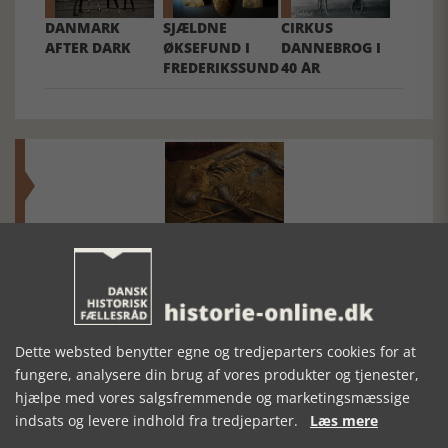
DANMARK
SJÆLDNE
CIRKUS
AFTER DARK
ØKSEFUND I
DANNEBROG I
FREDERIKSSUND
40 ÅR
Mosefolket
Den største samling af moselig i verden på Museum
Silkeborg Hovedgården
Dette websted benytter egne og tredjeparters cookies for at
fungere, analysere din brug af vores produkter og tjenester,
hjælpe med vores salgsfremmende og marketingsmæssige
indsats og levere indhold fra tredjeparter.
Læs mere