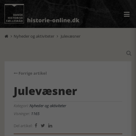
Nyheder og aktiviteter
Julevæsner



Forrige artikel
Julevæsner
Kategori:
Nyheder og aktiviteter
Visninger:
1165
Del artikel:


