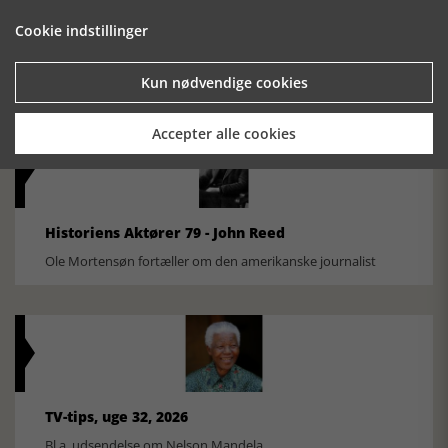
Historisk festival i Faaborg
Cookie indstillinger
FOBURGH Faaborg Internationale Historie Festival 2026 30.
oktober - 1. november 2026
Kun nødvendige cookies
Accepter alle cookies
Historiens Aktører 79 - John Reed
Ole Mortensøn fortæller om den amerikanske journalist
TV-tips, uge 32, 2026
Bl.a. udsendelse om Nelson Mandela