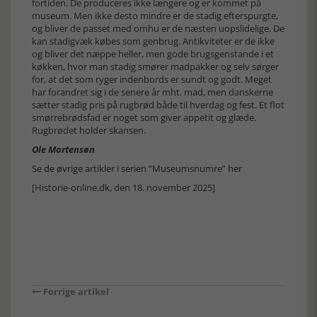
fortiden. De produceres ikke længere og er kommet på
museum. Men ikke desto mindre er de stadig efterspurgte,
og bliver de passet med omhu er de næsten uopslidelige. De
kan stadigvæk købes som genbrug. Antikviteter er de ikke
og bliver det næppe heller, men gode brugsgenstande i et
køkken, hvor man stadig smører madpakker og selv sørger
for, at det som ryger indenbords er sundt og godt. Meget
har forandret sig i de senere år mht. mad, men danskerne
sætter stadig pris på rugbrød både til hverdag og fest. Et flot
smørrebrødsfad er noget som giver appetit og glæde.
Rugbrødet holder skansen.
Ole Mortensøn
Se de øvrige artikler i serien ”Museumsnumre” her
[Historie-online.dk, den 18. november 2025]
Forrige artikel