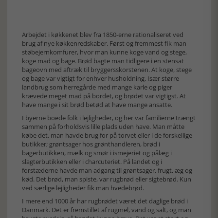
Arbejdet i køkkenet blev fra 1850-erne rationaliseret ved
brug af nye køkkenredskaber. Først og fremmest fik man
støbejernkomfurer, hvor man kunne koge vand og stege,
koge mad og bage. Brød bagte man tidligere i en stensat
bageovn med aftræk til bryggersskorstenen. At koge, stege
og bage var vigtigt for enhver husholdning. Især større
landbrug som herregårde med mange karle og piger
krævede meget mad på bordet, og brødet var vigtigst. At
have mange i sit brød betød at have mange ansatte.
I byerne boede folk i lejligheder, og her var familierne trængt
sammen på forholdsvis lille plads uden have. Man måtte
købe det, man havde brug for på torvet eller i de forskellige
butikker; grøntsager hos grønthandleren, brød i
bagerbutikken, mælk og smør i ismejeriet og pålæg i
slagterbutikken eller i charcuteriet. På landet og i
forstæderne havde man adgang til grøntsager, frugt, æg og
kød. Det brød, man spiste, var rugbrød eller sigtebrød. Kun
ved særlige lejligheder fik man hvedebrød.
I mere end 1000 år har rugbrødet været det daglige brød i
Danmark. Det er fremstillet af rugmel, vand og salt, og man