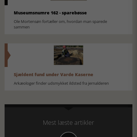
Museumsnumre 162 - sparebøsse
Ole Mortensøn fortæller om, hvordan man sparede
sammen
Sjældent fund under Varde Kaserne
Arkæologer finder udsmykket ildsted fra jernalderen
Mest læste artikler