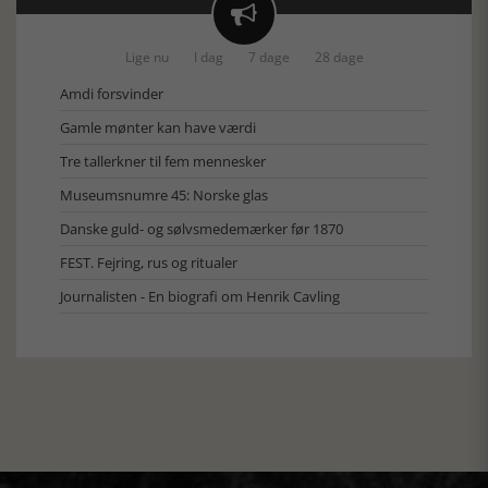

Lige nu
I dag
7 dage
28 dage
Amdi forsvinder
Gamle mønter kan have værdi
Tre tallerkner til fem mennesker
Museumsnumre 45: Norske glas
Danske guld- og sølvsmedemærker før 1870
FEST. Fejring, rus og ritualer
Journalisten - En biografi om Henrik Cavling