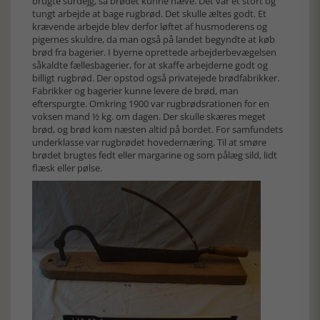
brugte surdejg, så brødet kunne hæve. Det var et stort og
tungt arbejde at bage rugbrød. Det skulle æltes godt. Et
krævende arbejde blev derfor løftet af husmoderens og
pigernes skuldre, da man også på landet begyndte at køb
brød fra bagerier. I byerne oprettede arbejderbevægelsen
såkaldte fællesbagerier, for at skaffe arbejderne godt og
billigt rugbrød. Der opstod også privatejede brødfabrikker.
Fabrikker og bagerier kunne levere de brød, man
efterspurgte. Omkring 1900 var rugbrødsrationen for en
voksen mand ½ kg. om dagen. Der skulle skæres meget
brød, og brød kom næsten altid på bordet. For samfundets
underklasse var rugbrødet hovedernæring. Til at smøre
brødet brugtes fedt eller margarine og som pålæg sild, lidt
flæsk eller pølse.