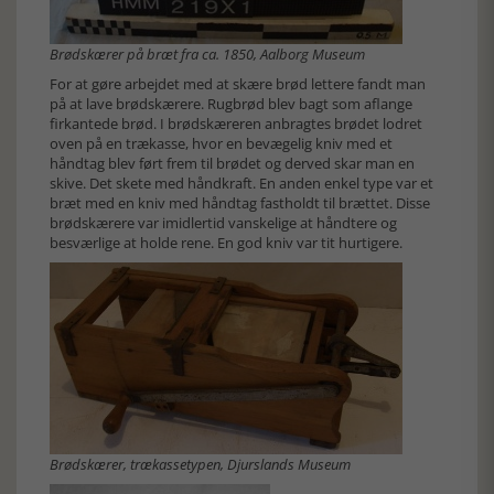
Brødskærer på bræt fra ca. 1850, Aalborg Museum
For at gøre arbejdet med at skære brød lettere fandt man
på at lave brødskærere. Rugbrød blev bagt som aflange
firkantede brød. I brødskæreren anbragtes brødet lodret
oven på en trækasse, hvor en bevægelig kniv med et
håndtag blev ført frem til brødet og derved skar man en
skive. Det skete med håndkraft. En anden enkel type var et
bræt med en kniv med håndtag fastholdt til brættet. Disse
brødskærere var imidlertid vanskelige at håndtere og
besværlige at holde rene. En god kniv var tit hurtigere.
Brødskærer, trækassetypen, Djurslands Museum