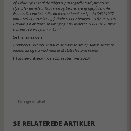
af Airbus og er et af de tidligste passagerfly med jetmoterer.
Flyet blev udviklet i 1950’erne og blev en del af luftflåden i Air
France. Det vakte imidlertid international opsigt, da SAS i 1957
købte seks Caraveller og forkøbsret til yderligere 19 fly. Museets
Caravelle blev døbt Ulf Viking og blev leveret til SAS i 1958, hvor
den var i service frem til 1974.
Se hjemmesiden
Danmarks Tekniske Museum er nyt medlem af Dansk Historisk
Fællesråd og dermed med til at støtte historie-online
[Historie-online.dk, den 22. september 2020]
Forrige artikel
SE RELATEREDE ARTIKLER