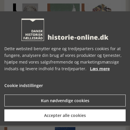
VAR NERO
SATIRE PÅ VEJLE
TIDSSKRIFTET
EGENTLIG EN
KUNSTMUSEUM
KULTURSTUDIER
GRUSOM
KEJSER?
Dette websted benytter egne og tredjeparters cookies for at
fungere, analysere din brug af vores produkter og tjenester,
hjælpe med vores salgsfremmende og marketingsmæssige
indsats og levere indhold fra tredjeparter.
Læs mere
Cookie indstillinger
Mosefolket
Kun nødvendige cookies
Den største samling af moselig i verden på Museum
Silkeborg Hovedgården
Accepter alle cookies