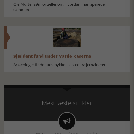
Ole Mortensøn fortæller om, hvordan man sparede
sammen
Sjældent fund under Varde Kaserne
Arkæologer finder udsmykket ildsted fra jernalderen
Mest læste artikler

Lige nu
I dag
7 dage
28 dage