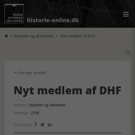
Nyheder og aktiviteter
Nyt medlem af DHF



Forrige artikel
Nyt medlem af DHF
Kategori:
Nyheder og aktiviteter
Visninger:
2506
Del artikel:


