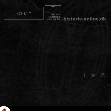
KONTAKT


