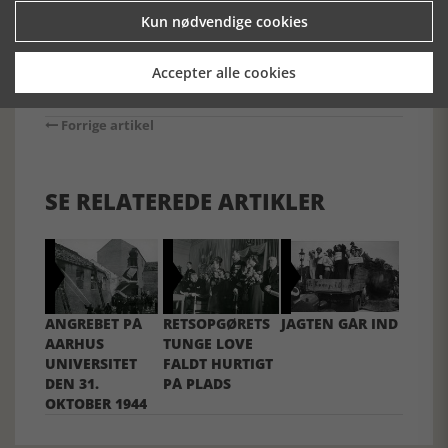
Kun nødvendige cookies
Accepter alle cookies
Forrige artikel
SE RELATEREDE ARTIKLER
ANGREBET PÅ
RETSOPGØRETS
JAGTEN GÅR IND
AARHUS
TUNGE LOVE
UNIVERSITET
FALDT HURTIGT
DEN 31.
PÅ PLADS
OKTOBER 1944