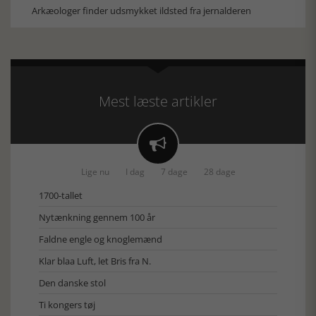
Arkæologer finder udsmykket ildsted fra jernalderen
Mest læste artikler

Lige nu
I dag
7 dage
28 dage
1700-tallet
Nytænkning gennem 100 år
Faldne engle og knoglemænd
Klar blaa Luft, let Bris fra N.
Den danske stol
Ti kongers tøj