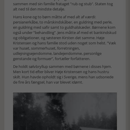
sammen med sin familie frataget ”rub og stub”. Staten tog
alt ned til den mindste detalje.
Hans kone og to børn måtte af med alt af værdi:
persianerkåbe, to mårskindskåber, en guldring med perle,
en guldring med safir samt to guldhalskæder. Børnene kom
også under ”behandling”. Jens måtte af med et bankindskud
og obligationer, og søsteren Kirsten det samme. Høje
Kristensen og hans familie stod uden noget som helst. ”Væk
var huset, sommerhuset, forretningen,
udlejningsejendomme, landejendomme, personlige
genstande og formuer”, fortæller forfatteren.
De holdt sølvbryllup sammen med børnene i disses hjem.
Men kort tid efter bliver Høje Kristensen og hans hustru
skilt. Hun havde opholdt sig i Sverige, mens han udsonede
de fire års fængsel, han var blevet idømt.