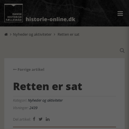
Nyheder og aktiviteter
Retten er sat



Forrige artikel
Retten er sat
Kategori:
Nyheder og aktiviteter
Visninger:
2439
Del artikel:


