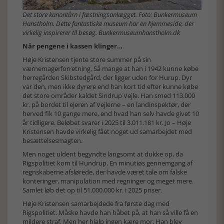
Det store kanontårn i fæstningsanlægget. Foto: Bunkermuseum
Hanstholm. Dette fantastiske museum har en hjemmeside, der
virkelig inspirerer til besøg. Bunkermuseumhanstholm.dk
Når pengene i kassen klinger…
Høje Kristensen tjente store summer på sin
værnemagerforretning. Så mange at han i 1942 kunne købe
herregården Skibstedgård, der ligger uden for Hurup. Dyr
var den, men ikke dyrere end han kort tid efter kunne købe
det store områder kaldet Sindrup Vejle. Han smed 113.000
kr. på bordet til ejeren af Vejlerne – en landinspektør, der
herved fik 10 gange mere, end hvad han selv havde givet 10
år tidligere. Beløbet svarer i 2025 til 3.011.181 kr. Jo – Høje
Kristensen havde virkelig fået noget ud samarbejdet med
besættelsesmagten.
Men noget uldent begyndte langsomt at dukke op, da
Rigspolitiet kom til Hundrup. En minutiøs gennemgang af
regnskaberne afslørede, der havde været tale om falske
konteringer, manipulation med regninger og meget mere.
Samlet løb det op til 51.000.000 kr. i 2025 priser.
Høje Kristensen samarbejdede fra første dag med
Rigspolitiet. Måske havde han håbet på, at han så ville få en
mildere straf. Men her hjalp ingen kære mor. Han blev