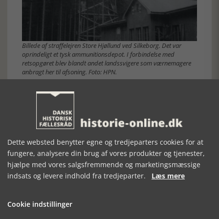
Billede af straffelejren Store Hjøllund ved Silkeborg. Det var
oprindeligt et tysk ammunitionsdepot. I forbindelse med
retsopgøret blev blandt andet landssvigere som værnemagere
anbragt her til afsoning. Foto: HPN.
Da Høje Kristensen atter var en fri mand, vendte han tilbage
til sit gamle arbejde. Han genopbyggede sin gamle
virksomhed, blev gift igen, men kunne dog ikke glemme,
hvad staten havde udsat ham for. Han ønskede dommen
kæret, men fik igen og igen afslag. Så sent som i 1952. Der
var ikke noget at gøre.
Dette websted benytter egne og tredjeparters cookies for at
Den 26. april 1954 kørte han galt med sin bil, kom på
sygehuset, men afgik ved døden nogle dage senere. Hermed
fungere, analysere din brug af vores produkter og tjenester,
forsvandt han ud af historien om et retsopgør, der til tider
hjælpe med vores salgsfremmende og marketingsmæssige
kunne virke lidt mærkværdigt.
indsats og levere indhold fra tredjeparter.
Læs mere
Erik Ingemann Sørensen
Se de øvrige artikler i serien om 80-året for Befrielsen
Cookie indstillinger
[Historie-online.dk, den 20. august 2025]