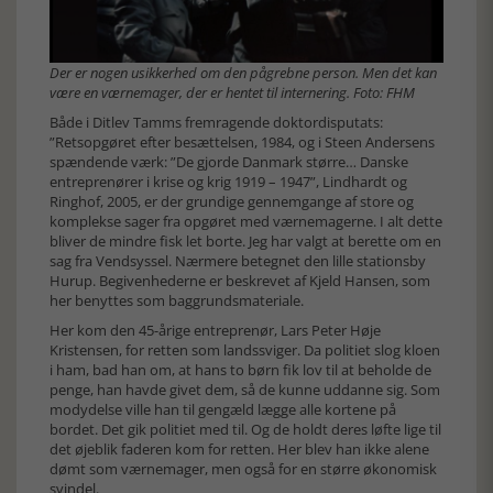
Der er nogen usikkerhed om den pågrebne person. Men det kan
være en værnemager, der er hentet til internering. Foto: FHM
Både i Ditlev Tamms fremragende doktordisputats:
”Retsopgøret efter besættelsen, 1984, og i Steen Andersens
spændende værk: ”De gjorde Danmark større… Danske
entreprenører i krise og krig 1919 – 1947”, Lindhardt og
Ringhof, 2005, er der grundige gennemgange af store og
komplekse sager fra opgøret med værnemagerne. I alt dette
bliver de mindre fisk let borte. Jeg har valgt at berette om en
sag fra Vendsyssel. Nærmere betegnet den lille stationsby
Hurup. Begivenhederne er beskrevet af Kjeld Hansen, som
her benyttes som baggrundsmateriale.
Her kom den 45-årige entreprenør, Lars Peter Høje
Kristensen, for retten som landssviger. Da politiet slog kloen
i ham, bad han om, at hans to børn fik lov til at beholde de
penge, han havde givet dem, så de kunne uddanne sig. Som
modydelse ville han til gengæld lægge alle kortene på
bordet. Det gik politiet med til. Og de holdt deres løfte lige til
det øjeblik faderen kom for retten. Her blev han ikke alene
dømt som værnemager, men også for en større økonomisk
svindel.