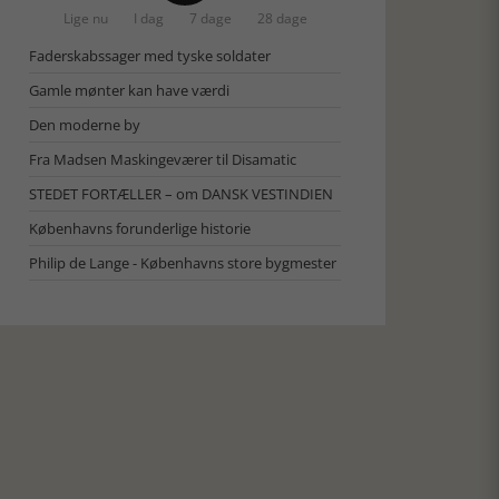
Lige nu
I dag
7 dage
28 dage
Faderskabssager med tyske soldater
Gamle mønter kan have værdi
Den moderne by
Fra Madsen Maskingeværer til Disamatic
STEDET FORTÆLLER – om DANSK VESTINDIEN
Københavns forunderlige historie
Philip de Lange - Københavns store bygmester