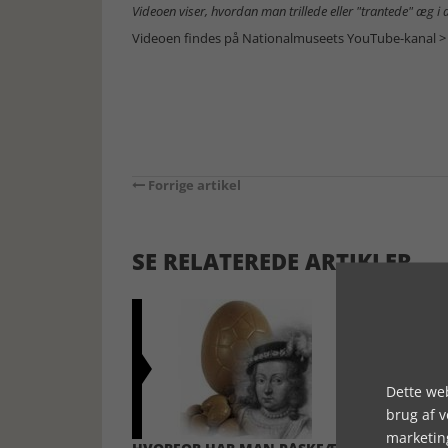
Videoen viser, hvordan man trillede eller "trantede" æg i 
Videoen findes på Nationalmuseets YouTube-kanal >
Forrige artikel
SE RELATEREDE ARTIKLER
Dette web
brug af 
marketin