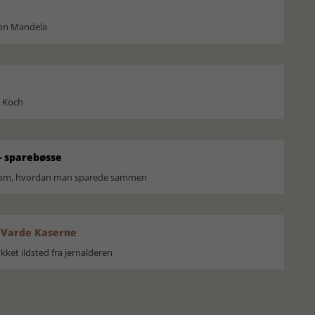
son Mandela
l Koch
 sparebøsse
r om, hvordan man sparede sammen
 Varde Kaserne
ket ildsted fra jernalderen