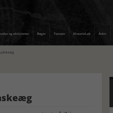
eder og aktiviteter
Bøger
Temaer
HistorieLab
Arkiv
le påskeæg
påskeæg