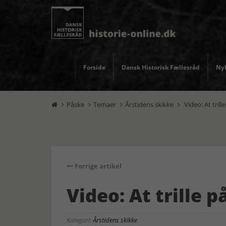
Forside
Dansk Historisk Fællesråd
Nyh
Påske
Temaer
Årstidens skikke
Video: At tril




Forrige artikel
Video: At trille 
Kategori:
Årstidens skikke