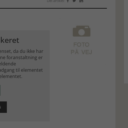
Del artikel:



okeret
nset, da du ikke har
ne foranstaltning er
gældende
adgang til elementet
 elementet.
S