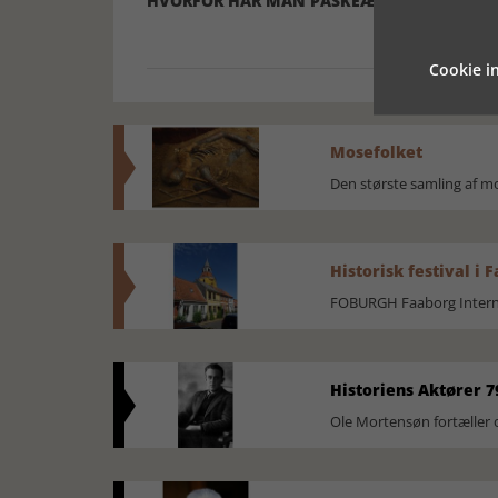
HVORFOR HAR MAN PÅSKEÆG?
HVORFOR TR
PÅSKE?
Cookie in
Mosefolket
Den største samling af 
Historisk festival i 
FOBURGH Faaborg Internat
Historiens Aktører 7
Ole Mortensøn fortæller 