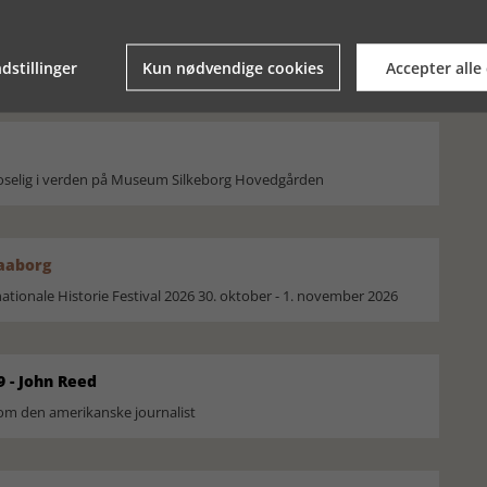
ILLER MAN ÆG TIL
HVORFOR HAR MAN PÅSKEÆG?
dstillinger
Kun nødvendige cookies
Accepter alle
moselig i verden på Museum Silkeborg Hovedgården
Faaborg
ionale Historie Festival 2026 30. oktober - 1. november 2026
9 - John Reed
om den amerikanske journalist