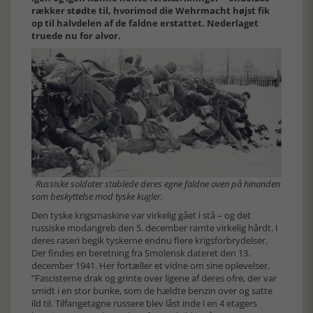
rækker stødte til, hvorimod die Wehrmacht højst fik
op til halvdelen af de faldne erstattet. Nederlaget
truede nu for alvor.
Russiske soldater stablede deres egne faldne oven på hinanden
som beskyttelse mod tyske kugler.
Den tyske krigsmaskine var virkelig gået i stå – og det
russiske modangreb den 5. december ramte virkelig hårdt. I
deres raseri begik tyskerne endnu flere krigsforbrydelser.
Der findes en beretning fra Smolensk dateret den 13.
december 1941. Her fortæller et vidne om sine oplevelser.
”Fascisterne drak og grinte over ligene af deres ofre, der var
smidt i en stor bunke, som de hældte benzin over og satte
ild til. Tilfangetagne russere blev låst inde i en 4 etagers