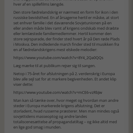
hver af en spillefilms længde.
Den store fædrelandskrig er nærmest en form for ikon i den
russiske bevidsthed. En af årsagerne hertil er måske, at stort
set enhver familie i det daværende Sovjetunionen på en
eller anden måde blev ramt af krigens ondskab med dræbte
eller lemlæstede familiemedlemmer. Hertil kommer den
store sejrsparade, der finder sted hvert år på Den røde Plads
i Moskva. Den indledende march finder sted til musikken fra
en af fædrelandskrigens mest elskede melodier:
https://www.youtube.com/watch?v=8Y4_2Qa0QQs
Læg mærke til at publikum rejser sig til sangen.
Netop i 75-året for afslutningen på 2. verdenskrig i Europa
blev alle sejl sat for at markere begivenheden. Et andet klip
viser dette:
https://www.youtube.com/watch?v=mCE6-vzRbJw
Man kan så tænke over, hvor meget og hvordan man andre
steder i Europa markerede krigens afslutning. Det er
storladent, hvad russerne præsterer. Men man mindes også
sovjettidens masseoptog og andre landes
totaliscenesættelse af propagandatiltag – og ikke altid med
en lige god smag i munden.