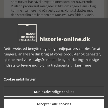
Som nævnt har såvel Sovjetunionen som det nuværende
Rusland produceret mængder af film om krigen. Dem vil jeg
komme nærmere ind på næste gang. Her skal sluttes med
den store film om kampen om Moskva. Den falder i 2 dele,
men det er kun 2. del, der omhandler det egentlige slag. Den
er en del af de film, der udsendes med engelske
undertekster.
https://www.youtube.com/watch?v=wBYy8n-DK8M
God fornøjelse!
Erik Ingemann Sørensen
Dette websted benytter egne og tredjeparters cookies for at
Se første del af artiklen om Den Store Fædrelandskrig her
fungere, analysere din brug af vores produkter og tjenester,
hjælpe med vores salgsfremmende og marketingsmæssige
[Historie-online.dk, den 9. februar 2022]
indsats og levere indhold fra tredjeparter.
Læs mere
Cookie indstillinger
Kun nødvendige cookies
Forrige artikel
Accepter alle cookies