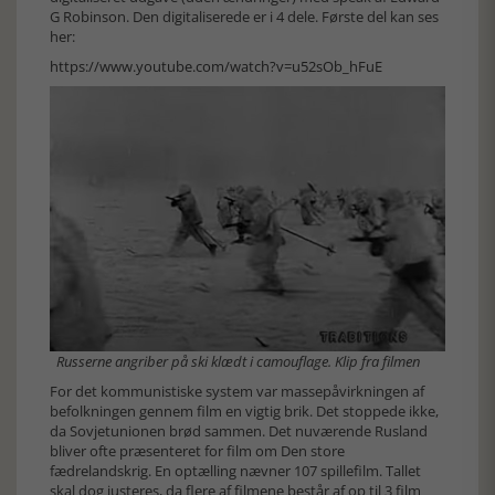
G Robinson. Den digitaliserede er i 4 dele. Første del kan ses
her:
https://www.youtube.com/watch?v=u52sOb_hFuE
Russerne angriber på ski klædt i camouflage. Klip fra filmen
For det kommunistiske system var massepåvirkningen af
befolkningen gennem film en vigtig brik. Det stoppede ikke,
da Sovjetunionen brød sammen. Det nuværende Rusland
bliver ofte præsenteret for film om Den store
fædrelandskrig. En optælling nævner 107 spillefilm. Tallet
skal dog justeres, da flere af filmene består af op til 3 film