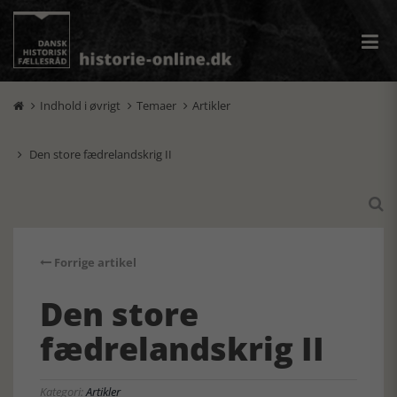
Indhold i øvrigt
Temaer
Artikler



Den store fædrelandskrig II


Forrige artikel
Den store
fædrelandskrig II
Kategori:
Artikler