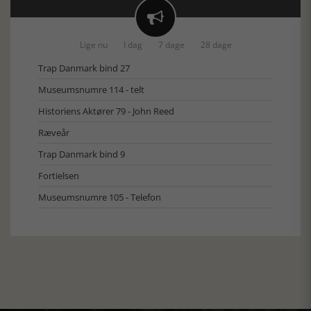

Lige nu
I dag
7 dage
28 dage
Trap Danmark bind 27
Museumsnumre 114 - telt
Historiens Aktører 79 - John Reed
Ræveår
Trap Danmark bind 9
Fortielsen
Museumsnumre 105 - Telefon