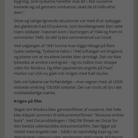
bygning, som tyskerne herefter stak ild i. Når russerne
kastede sig ud gennem vinduerne, skød de til måls efter
dem.”
Disse og talrige lignende situationer var med til at opbygge
det glødende had til tyskerne, som kendetegnede Den røde
Hærs soldater. Hævnen kom i slutningen af 1944 og frem til
sommeren 1945, da det tyske sammenbrud var totalt.
Ved udgangen af 1941 kunne man kigge tilbage på flere
tyske nederlag. Tyskerne tabte i 1940 luftslaget om England,
og planer om at invadere landet blev skrinlagt. Det var ikke
lykkedes at erobre Leningrad – og nu måtte man stoppe
uden for Moskva. Og efter japanernes angreb på Pearl
Harbor var USA nu gået ind i krigen med fuld styrke.
Selv om tabene var forfærdelige – man regner med, at USSR
mistede omkring 150.000 soldater. Der var trods alt lys i det
middelalderlige mørke.
Krigen på film
Slaget om Moskva blev gennemfilmet af russerne. Det hele
blev klippet sammen til dokumentarfilmen: ”Moscow strikes
back”. Ved Oscaruddelingen i 1942 fik filmen en Oscar for
den bedste udenlandske dokumentarfilm. Den ligger på
nettet med engelsk tale – både i en oprindelig kopi og i en
digitaliseret udgave (uden ændringer) med speak af Edward