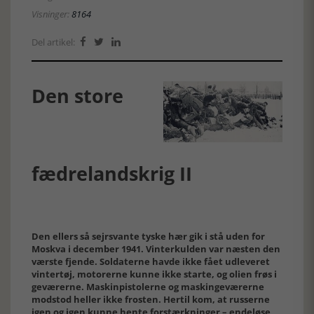
Visninger:
8164
Del artikel:



Den store
fædrelandskrig II
Den ellers så sejrsvante tyske hær gik i stå uden for
Moskva i december 1941. Vinterkulden var næsten den
værste fjende. Soldaterne havde ikke fået udleveret
vintertøj, motorerne kunne ikke starte, og olien frøs i
geværerne. Maskinpistolerne og maskingeværerne
modstod heller ikke frosten. Hertil kom, at russerne
igen og igen kunne hente forstærkninger – endeløse