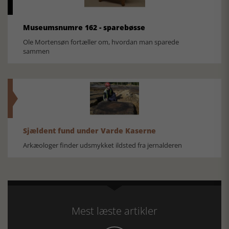
Museumsnumre 162 - sparebøsse
Ole Mortensøn fortæller om, hvordan man sparede
sammen
Sjældent fund under Varde Kaserne
Arkæologer finder udsmykket ildsted fra jernalderen
Mest læste artikler