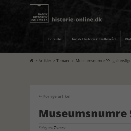
Forside
Dansk Historisk Fællesråd
Nyh
Artikler
Temaer
Museumsnumre 99 - galionsfig



Forrige artikel
Museumsnumre 99
Kategori:
Temaer