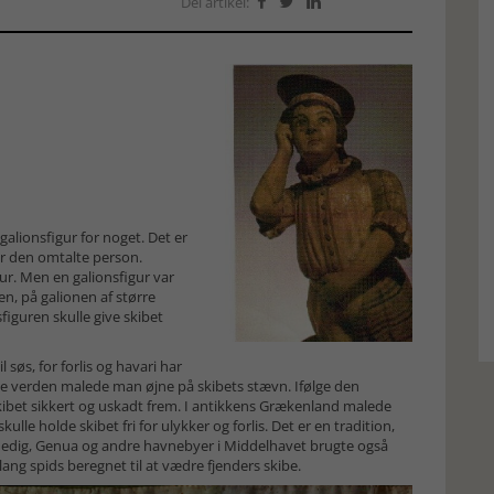
Del artikel:



galionsfigur for noget. Det er
or den omtalte person.
r. Men en galionsfigur var
en, på galionen af større
figuren skulle give skibet
 søs, for forlis og havari har
kke verden malede man øjne på skibets stævn. Ifølge den
skibet sikkert og uskadt frem. I antikkens Grækenland malede
lle holde skibet fri for ulykker og forlis. Det er en tradition,
 Venedig, Genua og andre havnebyer i Middelhavet brugte også
ang spids beregnet til at vædre fjenders skibe.