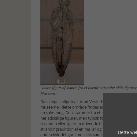
Galionsfigur af kvinde fra et ukendt strandet skib. Figure
Museum
Den lange farlige kyst mod Vesterhavet gav anledning 
museerne i dette område findes adskillige galionsfig
en salmebog. Den stammer fra et norsk sejlskib der
har adskillige figurer, men typisk for strandingsfigure
stranden eller ligefrem drivende til søs, og de var natu
strandingsauktion af en møller og blev opstillet ved 
Dette web
anden kvindefigur i museets samling kom fra Ringkøb