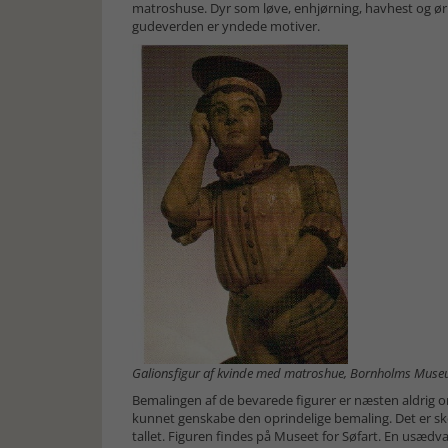
matroshuse. Dyr som løve, enhjørning, havhest og ørn
gudeverden er yndede motiver.
Galionsfigur af kvinde med matroshue, Bornholms Mus
Bemalingen af de bevarede figurer er næsten aldrig or
kunnet genskabe den oprindelige bemaling. Det er sket 
tallet. Figuren findes på Museet for Søfart. En usædva