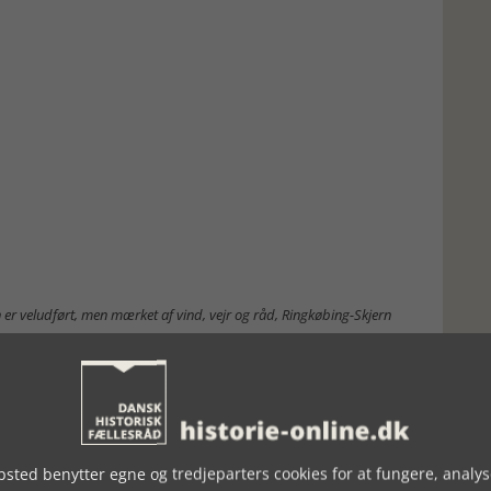
n er veludført, men mærket af vind, vejr og råd, Ringkøbing-Skjern
til mange strandinger i Nordjylland og Vestjylland og i
urer. Vendsyssel historiske Museum har en figur af en pige med
 strandede ved Tornby i 1880-erne. Ringkøbing-Skjern Museum
rne kan de sjældent identificeres. Nogle figurer er fundet i
rligvis i en dårlig forfatning. En kvindefigur blev købt på
hans mølle, indtil den i 1939 kom til Ringkøbing Museum. En
sted benytter egne og tredjeparters cookies for at fungere, analys
ing alderdomshjems have. Ifølge protokollatet har den været