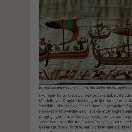
Bayeuxtapetet viser normannernes skibe med dragehoved
I vor egen kulturkreds var de nordiske skibe ofte u
Middelhavet. Dragen skal indgyde fjender og onde mag
småskibe, skuder og galeaser, havde ingen galionsfig
smykket med overdådige billedskæringer i agterspejlet
prægtig figur af træ. Disse galionsfigurer var som reg
satte man en skulptur af en havfrue på galionen, he
lykkens gudinde i forstævnen. Forklaringen på disse 