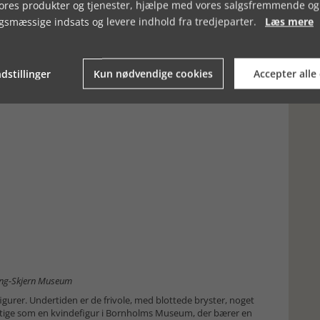
vores produkter og tjenester, hjælpe med vores salgsfremmende og
mange år i hans forretning. Da han pga alderdom skulle på
ke fik ”sin pige” med. På den måde kom figuren til
gsmæssige indsats og levere indhold fra tredjeparter.
Læs mere
dstillinger
Kun nødvendige cookies
Accepter alle
bing-Skjern Museum
gurer. Undertiden er de frivole, med blottede bryster, noget
stige som en kvindefigur i Bornholms Museum, der bærer en