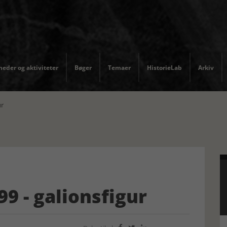
eder og aktiviteter
Bøger
Temaer
HistorieLab
Arkiv
ur
 - galionsfigur