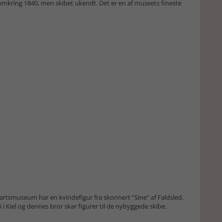
a omkring 1840, men skibet ukendt. Det er en af museets fineste
Søfartsmuseum har en kvindefigur fra skonnert ”Sine” af Faldsled.
 Kiel og dennes bror skar figurer til de nybyggede skibe.