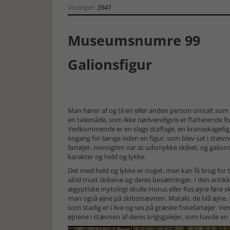
Visninger:
3941
Museumsnumre 99
Galionsfigur
Man hører af og til en eller anden person omtalt som 
en talemåde, som ikke nødvendigvis er flatterende f
Vedkommende er en slags staffage, en kransekagefigu
engang for længe siden en figur, som blev sat i stævn
fartøjer. Hensigten var at udsmykke skibet, og galions
karakter og held og lykke.
Det med held og lykke er noget, man kan få brug for til
altid truet skibene og deres besætninger. I den anti
ægyptiske mytologi skulle Horus eller Ras øjne føre 
man også øjne på skibsstævnen. Mataki, de blå øjne, sku
som stadig er i live og ses på græske fiskefartøjer.
øjnene i stævnen af deres krigsgalejer, som havde en l