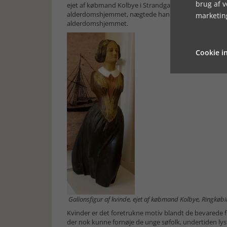
brug af 
ejet af købmand Kolbye i Strandgade. Den pyntede i 
alderdomshjemmet, nægtede han at flytte, hvis han ik
marketin
alderdomshjemmet.
Cookie in
Galionsfigur af kvinde, ejet af købmand Kolbye, Ringkø
Kvinder er det foretrukne motiv blandt de bevarede fi
der nok kunne fornøje de unge søfolk, undertiden ly