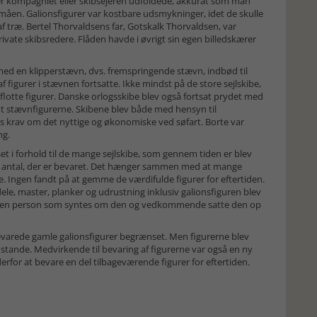
er kompagniet eller skibsejeren udfoldede, akkurat som man
måen. Galionsfigurer var kostbare udsmykninger, idet de skulle
 af træ. Bertel Thorvaldsens far, Gotskalk Thorvaldsen, var
private skibsredere. Flåden havde i øvrigt sin egen billedskærer
 med en klipperstævn, dvs. fremspringende stævn, indbød til
 figurer i stævnen fortsatte. Ikke mindst på de store sejlskibe,
 flotte figurer. Danske orlogsskibe blev også fortsat prydet med
andt stævnfigurerne. Skibene blev både med hensyn til
 krav om det nyttige og økonomiske ved søfart. Borte var
ng.
et i forhold til de mange sejlskibe, som gennem tiden er blev
le antal, der er bevaret. Det hænger sammen med at mange
e. Ingen fandt på at gemme de værdifulde figurer for eftertiden.
dele, master, planker og udrustning inklusiv galionsfiguren blev
 til en person som syntes om den og vedkommende satte den op
bevarede gamle galionsfigurer begrænset. Men figurerne blev
ande. Medvirkende til bevaring af figurerne var også en ny
erfor at bevare en del tilbageværende figurer for eftertiden.