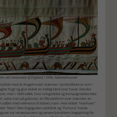
er ved invasionen af England i 1066, Nationalmuseet
dsmykket med et dragehoved i stævnen. Symbolikken er som i
ter frygt og give skibet en heldig færd over havet. Danske
urer, men i 1600-tallet, hvor orlogsskibe og kompagniskibe blev
, satte man på galionen, en lille platform over stævnen, en
el udført med reference til skibets navn. Hed skibet ”Havfruen”
d det ”Mars” blev krigsguden udskåret og ”Fortuna” havde
figurer var renæssancens og senere barokkens begejstring for