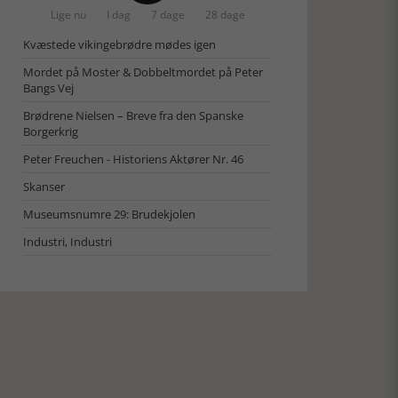
Lige nu
I dag
7 dage
28 dage
Kvæstede vikingebrødre mødes igen
Mordet på Moster & Dobbeltmordet på Peter
Bangs Vej
Brødrene Nielsen – Breve fra den Spanske
Borgerkrig
Peter Freuchen - Historiens Aktører Nr. 46
Skanser
Museumsnumre 29: Brudekjolen
Industri, Industri