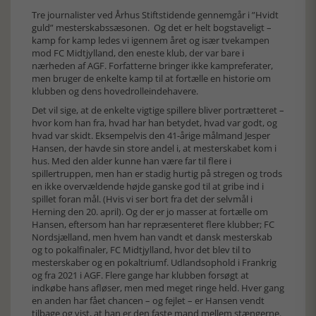
Tre journalister ved Århus Stiftstidende gennemgår i ”Hvidt
guld” mesterskabssæsonen. Og det er helt bogstaveligt –
kamp for kamp ledes vi igennem året og især tvekampen
mod FC Midtjylland, den eneste klub, der var bare i
nærheden af AGF. Forfatterne bringer ikke kampreferater,
men bruger de enkelte kamp til at fortælle en historie om
klubben og dens hovedrolleindehavere.
Det vil sige, at de enkelte vigtige spillere bliver portrætteret –
hvor kom han fra, hvad har han betydet, hvad var godt, og
hvad var skidt. Eksempelvis den 41-årige målmand Jesper
Hansen, der havde sin store andel i, at mesterskabet kom i
hus. Med den alder kunne han være far til flere i
spillertruppen, men han er stadig hurtig på stregen og trods
en ikke overvældende højde ganske god til at gribe ind i
spillet foran mål. (Hvis vi ser bort fra det der selvmål i
Herning den 20. april). Og der er jo masser at fortælle om
Hansen, eftersom han har repræsenteret flere klubber; FC
Nordsjælland, men hvem han vandt et dansk mesterskab
og to pokalfinaler, FC Midtjylland, hvor det blev til to
mesterskaber og en pokaltriumf. Udlandsophold i Frankrig
og fra 2021 i AGF. Flere gange har klubben forsøgt at
indkøbe hans afløser, men med meget ringe held. Hver gang
en anden har fået chancen – og fejlet – er Hansen vendt
tilbage og vist, at han er den faste mand mellem stængerne.