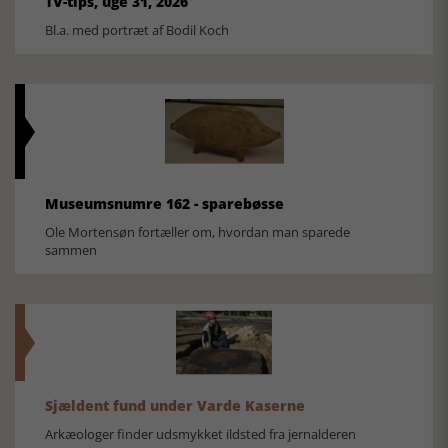
TV-tips, uge 31, 2026
Bl.a. med portræt af Bodil Koch
Museumsnumre 162 - sparebøsse
Ole Mortensøn fortæller om, hvordan man sparede
sammen
Sjældent fund under Varde Kaserne
Arkæologer finder udsmykket ildsted fra jernalderen