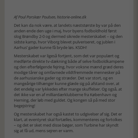
Af Poul Porskær Poulsen, historie-online.dk
Det kan da nok være, at landets næststørste by var på den
anden ende den uge i maj, hvor byens fodboldhold først
slog Brøndby 2-0 og dermed sikrede mesterskabet – og den
sidste kamp, hvor Viborg blevet pulveriseret, og jublen i
Aarhus’ gader kunne få bryde løs. KSDH!
Mesterskabet var ligeså fortjent, som det var populært og
medførte direkte tv-dækning både af selve fodboldkampene
og den efterfølgende fejring, hvor voksne mænd græd deres
modige tårer og omfavnede vildtfremmede mennesker på
de aarhusianske gader og stræder. Det var stort, og en
mangeårige tilhænger kunne glæde sig på afstand over, at
det endelig var lykkedes efter mange skuffelser. Og også, at
det ikke var en af milliardærklubberne fra København og
Herning, der løb med guldet. Og kongen så på med stor
begejstring!
Og mesterskabet har også kastet to udgivelser af sig. Det er
klart, at eventyret skal fortælles, kommenteres og fortolkes
– og det er sket med disse bøger, som Turbine har skyndt
sig at få ud, mens sejren er varm.