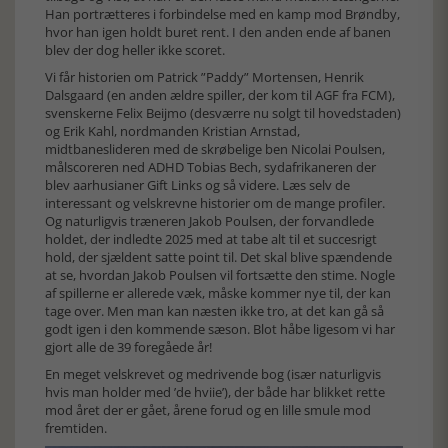
Han portrætteres i forbindelse med en kamp mod Brøndby,
hvor han igen holdt buret rent. I den anden ende af banen
blev der dog heller ikke scoret.
Vi får historien om Patrick ”Paddy” Mortensen, Henrik
Dalsgaard (en anden ældre spiller, der kom til AGF fra FCM),
svenskerne Felix Beijmo (desværre nu solgt til hovedstaden)
og Erik Kahl, nordmanden Kristian Arnstad,
midtbaneslideren med de skrøbelige ben Nicolai Poulsen,
målscoreren ned ADHD Tobias Bech, sydafrikaneren der
blev aarhusianer Gift Links og så videre. Læs selv de
interessant og velskrevne historier om de mange profiler.
Og naturligvis træneren Jakob Poulsen, der forvandlede
holdet, der indledte 2025 med at tabe alt til et succesrigt
hold, der sjældent satte point til. Det skal blive spændende
at se, hvordan Jakob Poulsen vil fortsætte den stime. Nogle
af spillerne er allerede væk, måske kommer nye til, der kan
tage over. Men man kan næsten ikke tro, at det kan gå så
godt igen i den kommende sæson. Blot håbe ligesom vi har
gjort alle de 39 foregåede år!
En meget velskrevet og medrivende bog (især naturligvis
hvis man holder med ’de hviie’), der både har blikket rette
mod året der er gået, årene forud og en lille smule mod
fremtiden.