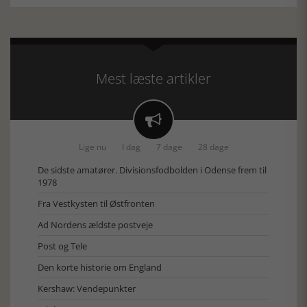
Mest læste artikler

Lige nu
I dag
7 dage
28 dage
De sidste amatører. Divisionsfodbolden i Odense frem til
1978
Fra Vestkysten til Østfronten
Ad Nordens ældste postveje
Post og Tele
Den korte historie om England
Kershaw: Vendepunkter