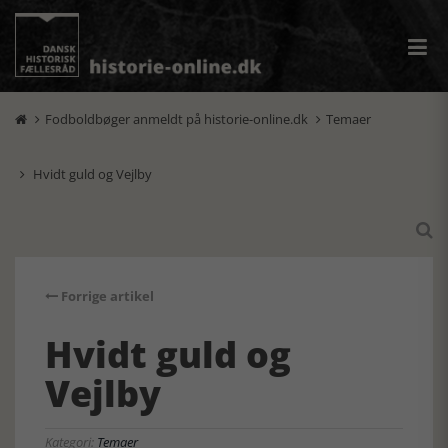
Fodboldbøger anmeldt på historie-online.dk
Temaer


Hvidt guld og Vejlby


Forrige artikel
Hvidt guld og
Vejlby
Kategori:
Temaer