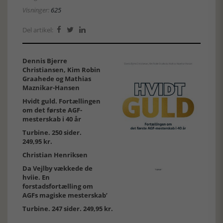
Visninger:
625
Del artikel:



Dennis Bjerre
Christiansen, Kim Robin
Graahede og Mathias
Maznikar-Hansen
Hvidt guld. Fortællingen
om det første AGF-
mesterskab i 40 år
Turbine. 250 sider.
249,95 kr.
Christian Henriksen
Da Vejlby vækkede de
hviie. En
forstadsfortælling om
AGFs magiske mesterskab’
Turbine. 247 sider. 249,95 kr.