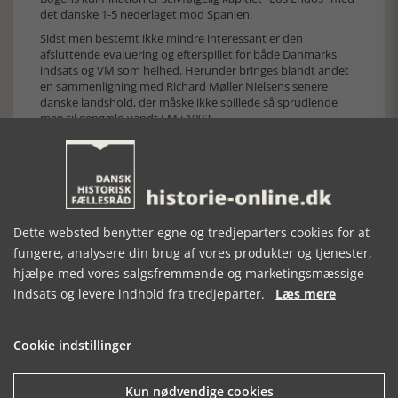
det danske 1-5 nederlaget mod Spanien.
Sidst men bestemt ikke mindre interessant er den
afsluttende evaluering og efterspillet for både Danmarks
indsats og VM som helhed. Herunder bringes blandt andet
en sammenligning med Richard Møller Nielsens senere
danske landshold, der måske ikke spillede så sprudlende
men til gengæld vandt EM i 1992.
Hvad nu hvis? Kunne Danmark faktisk have vundet VM?
Hvis nu Per Frimann ikke var blevet skadet i den sidste
træningskamp, og hvis Frank Arnesen ikke så uretfærdigt
havde fået karantæne inden kampen mod Spanien … Hvis
nu?
En fængende veloplagt fodboldbog
Dette websted benytter egne og tredjeparters cookies for at
fungere, analysere din brug af vores produkter og tjenester,
iels Finderups VM bog rummer en fin atmosfære i både
tekst og billeder. Hertil skal forfatteren yderligere roses for
hjælpe med vores salgsfremmende og marketingsmæssige
en særdeles kvalificeret sportsjournalistisk fremstilling med
indsats og levere indhold fra tredjeparter.
Læs mere
et velafbalanceret indhold af egne betragtning, der
yderligere er tilsat fine udbyggende kommentarer fra andre
fagfolk.
Cookie indstillinger
Derudover bringer bogen en række fine medrivende
kampreferater, som udstråler og skaber hektisk
atmosfæremættet fodboldstemning, som jeg kun sjældent
Kun nødvendige cookies
har set bedre nedfældet i ren tekst.