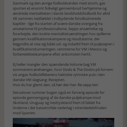
Danmark og den øvrige fodboldverden med storm, gav
sporten et enormt folkeligt gennembrud herhjemme og
ændrede mentaliteten i dansk landsholdsfodbold for altid
Alt sammen nedfældet i indbydende fotoillustrerede
kapitler - lige fra starten af svære danske overgang fra
amatørisme til professionalisme, Sepps ansættelse og
forarbejde, den bratte mentalitetsændringen hos spillerne
gennem kvalifikationskampene og resultaterne, der
begyndte at vise sig både ud- og indadtil frem til puljesejren i
kvalifikationsturneringen, rammerne for VM i Mexico og
forberedelseskampene efter ankomsten hertil.
Ej heller mangler den spændende historie bag VM
sommerens ørehænger, hvor Dodo & The Dodos på fornem
vis angav fodboldfeberens hektiske rytmiske puls i den
danske VM slagsang: Recepten.
Hvis du har glemt den,
så hør den her: Re-sepp-ten
Derudover rummer bogen også en farverig episode for
episode gennemgang af de danske puljekampe mod
Skotland, Uruguay og Vesttyskland frem til faldet fra
tinderne i det katastrofale nederlag i ottendedelsfinalen
mod Spanien.