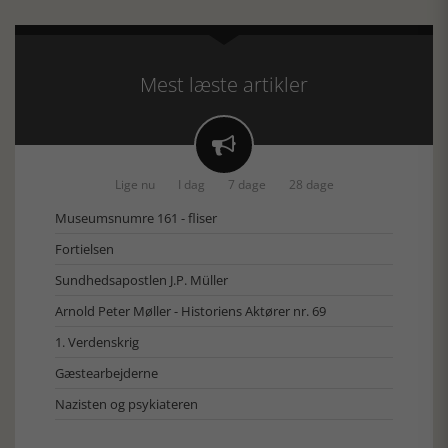
Mest læste artikler

Lige nu
I dag
7 dage
28 dage
Museumsnumre 161 - fliser
Fortielsen
Sundhedsapostlen J.P. Müller
Arnold Peter Møller - Historiens Aktører nr. 69
1. Verdenskrig
Gæstearbejderne
Nazisten og psykiateren