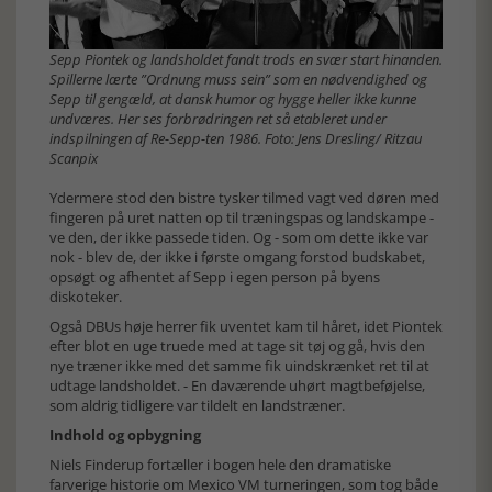
Sepp Piontek og landsholdet fandt trods en svær start hinanden.
Spillerne lærte ”Ordnung muss sein” som en nødvendighed og
Sepp til gengæld, at dansk humor og hygge heller ikke kunne
undværes. Her ses forbrødringen ret så etableret under
indspilningen af Re-Sepp-ten 1986. Foto: Jens Dresling/ Ritzau
Scanpix
Ydermere stod den bistre tysker tilmed vagt ved døren med
fingeren på uret natten op til træningspas og landskampe -
ve den, der ikke passede tiden. Og - som om dette ikke var
nok - blev de, der ikke i første omgang forstod budskabet,
opsøgt og afhentet af Sepp i egen person på byens
diskoteker.
Også DBUs høje herrer fik uventet kam til håret, idet Piontek
efter blot en uge truede med at tage sit tøj og gå, hvis den
nye træner ikke med det samme fik uindskrænket ret til at
udtage landsholdet. - En daværende uhørt magtbeføjelse,
som aldrig tidligere var tildelt en landstræner.
Indhold og opbygning
Niels Finderup fortæller i bogen hele den dramatiske
farverige historie om Mexico VM turneringen, som tog både