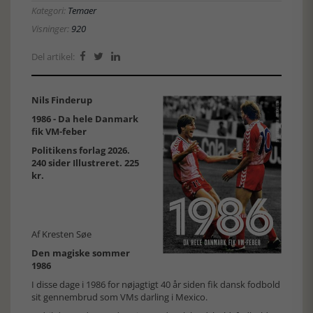
Kategori:
Temaer
Visninger:
920
Del artikel:



Nils Finderup
1986 - Da hele Danmark
fik VM-feber
Politikens forlag 2026.
240 sider Illustreret. 225
kr.
Af Kresten Søe
Den magiske sommer
1986
I disse dage i 1986 for nøjagtigt 40 år siden fik dansk fodbold
sit gennembrud som VMs darling i Mexico.