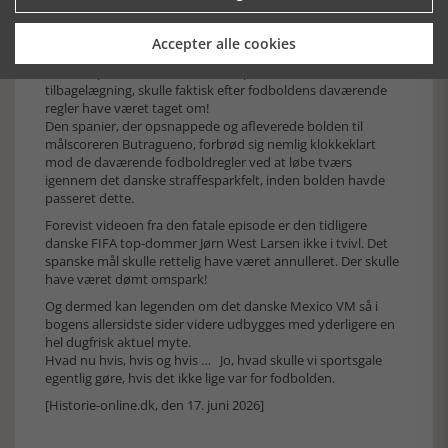
Og som om det ikke i sig selv var nok, så afsluttes bogen
Accepter alle cookies
med intet mindre end en sand knaldperle.
Det målspark, som endte med Jesper Olsens fatale
tilbagelægning, skulle faktisk efter fodboldens daværende
regler have været taget om!
Den spanier, der opsnappede og afleverede bolden til
målscoreren Butragueno, forbrød sig nemlig klokkeklart
mod de daværende fodboldregler ved at løbe tværs
igennem det danske straffesparkfelt, inden bolden havde
passeret dette.
Forevist videoen fra den fatale episode er den tidligere
danske FIFA top-dommer Jørn West Larsen ikke i tvivl. Det
spanske mål skulle rettelig have været annulleret. Der skulle
have været dømt omspark!
Og dermed kan legenden om det danske Mexico VM så i
bogens allersidste sider videre udbygges med yderligere en
hel dugfrisk aktuel myte.
Hvad nu hvis, hvis og hvis … Jo, hvad skulle vi sportsgale
egentlig gøre, hvis det ikke lige var for fodbolden.
[Historie-online.dk, den 17. juni 2026]