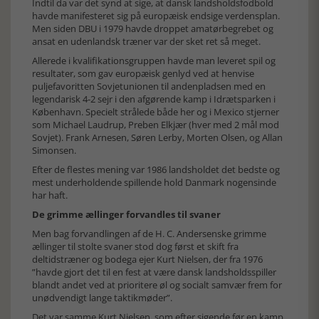
Indtil da var det synd at sige, at dansk landsholdsfodbold
havde manifesteret sig på europæisk endsige verdensplan.
Men siden DBU i 1979 havde droppet amatørbegrebet og
ansat en udenlandsk træner var der sket ret så meget.
Allerede i kvalifikationsgruppen havde man leveret spil og
resultater, som gav europæisk genlyd ved at henvise
puljefavoritten Sovjetunionen til andenpladsen med en
legendarisk 4-2 sejr i den afgørende kamp i Idrætsparken i
København. Specielt strålede både her og i Mexico stjerner
som Michael Laudrup, Preben Elkjær (hver med 2 mål mod
Sovjet). Frank Arnesen, Søren Lerby, Morten Olsen, og Allan
Simonsen.
Efter de flestes mening var 1986 landsholdet det bedste og
mest underholdende spillende hold Danmark nogensinde
har haft.
De grimme ællinger forvandles til svaner
Men bag forvandlingen af de H. C. Andersenske grimme
ællinger til stolte svaner stod dog først et skift fra
deltidstræner og bodega ejer Kurt Nielsen, der fra 1976
”havde gjort det til en fest at være dansk landsholdsspiller
blandt andet ved at prioritere øl og socialt samvær frem for
unødvendigt lange taktikmøder”.
Det var samme Kurt Nielsen, som efter sigende før en kamp