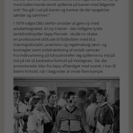
mod Italien havde sendt spillerne på banen med følgende
ord: ”Nu går I ud på banen og banker de der spagettier
sønder og sammen.”
I 1979 valgte DBU derfor omsider at gøre op med
amatørbegrebet. En ny træner - den tidligere tyske
landsholdsspiller Sepp Piontek - skulle nu skabe
en professionel attitude til fodbolden med bl.a.
træningsdisciplin, præcision og regelmæssig søvn- og
kostregler samt indskrænkning af socialt samvær.
Fra indkvartering på luksushoteller røg spillerne nu ind på
ind på ret så beskedne forhold på Vestegnen. De, der
protesterede, blev fra Sepp affærdiget med svaret. I kan få
bedre forhold, når I begynder at vinde flere kampe.