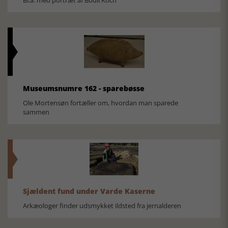
Bl.a. med portræt af Bodil Koch
Museumsnumre 162 - sparebøsse
Ole Mortensøn fortæller om, hvordan man sparede
sammen
Sjældent fund under Varde Kaserne
Arkæologer finder udsmykket ildsted fra jernalderen