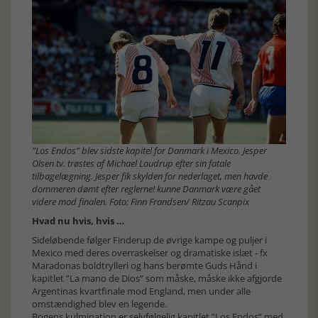
”Los Endos” blev sidste kapitel for Danmark i Mexico. Jesper
Olsen tv. trøstes af Michael Laudrup efter sin fatale
tilbagelægning. Jesper fik skylden for nederlaget, men havde
dommeren dømt efter reglerne! kunne Danmark være gået
videre mod finalen. Foto: Finn Frandsen/ Ritzau Scanpix
Hvad nu hvis, hvis …
Sideløbende følger Finderup de øvrige kampe og puljer i
Mexico med deres overraskelser og dramatiske islæt - fx
Maradonas boldtrylleri og hans berømte Guds Hånd i
kapitlet ”La mano de Dios” som måske, måske ikke afgjorde
Argentinas kvartfinale mod England, men under alle
omstændighed blev en legende.
Bogens kulmination er selvfølgelig kapitlet ”Los Endos” med