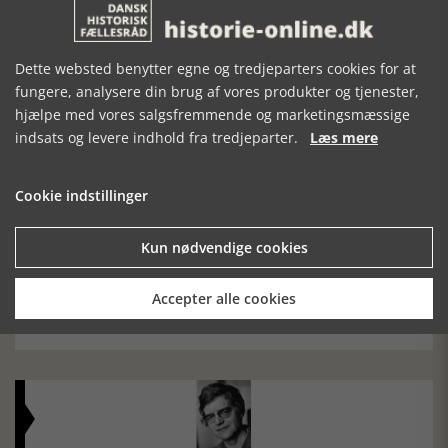
Dette websted benytter egne og tredjeparters cookies for at
fungere, analysere din brug af vores produkter og tjenester,
Historiens Aktører 79 - John Reed
hjælpe med vores salgsfremmende og marketingsmæssige
indsats og levere indhold fra tredjeparter.
Læs mere
Ole Mortensøn fortæller om den amerikanske journalist
Cookie indstillinger
Kun nødvendige cookies
TV-tips, uge 32, 2026
Accepter alle cookies
Bl.a. udsendelse om Nelson Mandela