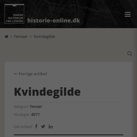
Temaer
Kvindegilde



Forrige artikel
Kvindegilde
Kategori:
Temaer
Visninger:
8971
Del artikel:


