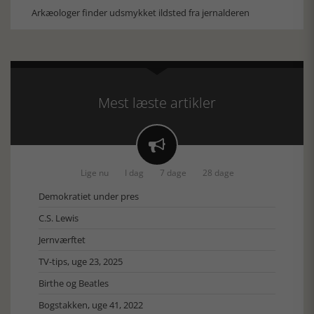
Arkæologer finder udsmykket ildsted fra jernalderen
Mest læste artikler

Lige nu
I dag
7 dage
28 dage
Demokratiet under pres
C.S. Lewis
Jernværftet
TV-tips, uge 23, 2025
Birthe og Beatles
Bogstakken, uge 41, 2022