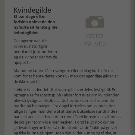
Kvindegilde
Et par dage efter
fødslen oplevede den
nyfødte sit første gilde,
kvindegildet
Deltagerne var alle
kvinder, naturligvis
heriblandt jordmoderen
og de kvinder der havde
hjulpet til.
Mændene kunne få en svingom eller et slag kort, når de
kom for at hente deres koner, - men det egentlige gilde var
de ikke med til.
I ældre tid lader det til at være gået særdeles festligt til. En
optegnelse fra Idestrup på Falster fortælles om kvinder der
blev så lystige af ølsøbe, at de hev bukserne af mænd de
mødte på hjemvejen. Fra Angel fortælles om kvinder, der
tillige tvinger mændene til at danse bukseløse rundt inde i
barselstuen, eller hiver dem rundt "ved kønsdelen" altimens
de skriger "som vilde mennesker". Forståeligt nok kunne
gildesdeltagerne blive så udmattede, at de "faldt på gulvet
og ikke kunne gå hjem uden hjælp, det kunne også ske, at