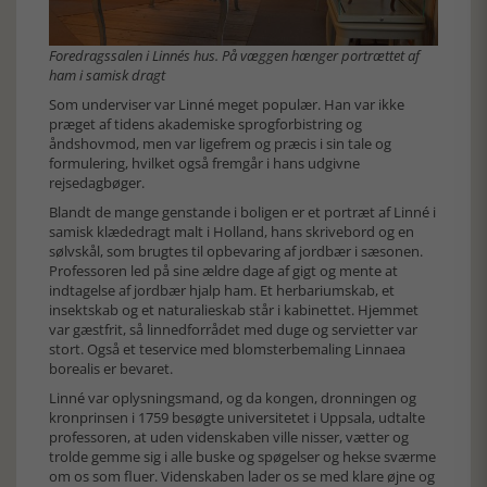
Foredragssalen i Linnés hus. På væggen hænger portrættet af
ham i samisk dragt
Som underviser var Linné meget populær. Han var ikke
præget af tidens akademiske sprogforbistring og
åndshovmod, men var ligefrem og præcis i sin tale og
formulering, hvilket også fremgår i hans udgivne
rejsedagbøger.
Blandt de mange genstande i boligen er et portræt af Linné i
samisk klædedragt malt i Holland, hans skrivebord og en
sølvskål, som brugtes til opbevaring af jordbær i sæsonen.
Professoren led på sine ældre dage af gigt og mente at
indtagelse af jordbær hjalp ham. Et herbariumskab, et
insektskab og et naturalieskab står i kabinettet. Hjemmet
var gæstfrit, så linnedforrådet med duge og servietter var
stort. Også et teservice med blomsterbemaling Linnaea
borealis er bevaret.
Linné var oplysningsmand, og da kongen, dronningen og
kronprinsen i 1759 besøgte universitetet i Uppsala, udtalte
professoren, at uden videnskaben ville nisser, vætter og
trolde gemme sig i alle buske og spøgelser og hekse sværme
om os som fluer. Videnskaben lader os se med klare øjne og