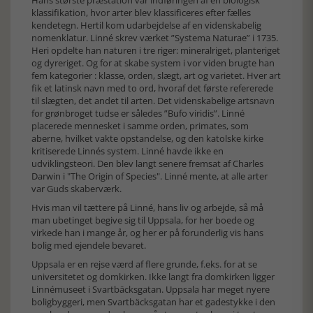
klassifikation, hvor arter blev klassificeres efter fælles
kendetegn. Hertil kom udarbejdelse af en videnskabelig
nomenklatur. Linné skrev værket ”Systema Naturae” i 1735.
Heri opdelte han naturen i tre riger: mineralriget, planteriget
og dyreriget. Og for at skabe system i vor viden brugte han
fem kategorier : klasse, orden, slægt, art og varietet. Hver art
fik et latinsk navn med to ord, hvoraf det første refererede
til slægten, det andet til arten. Det videnskabelige artsnavn
for grønbroget tudse er således ”Bufo viridis”. Linné
placerede mennesket i samme orden, primates, som
aberne, hvilket vakte opstandelse, og den katolske kirke
kritiserede Linnés system. Linné havde ikke en
udviklingsteori. Den blev langt senere fremsat af Charles
Darwin i "The Origin of Species". Linné mente, at alle arter
var Guds skaberværk.
Hvis man vil tættere på Linné, hans liv og arbejde, så må
man ubetinget begive sig til Uppsala, for her boede og
virkede han i mange år, og her er på forunderlig vis hans
bolig med ejendele bevaret.
Uppsala er en rejse værd af flere grunde, f.eks. for at se
universitetet og domkirken. Ikke langt fra domkirken ligger
Linnémuseet i Svartbäcksgatan. Uppsala har meget nyere
boligbyggeri, men Svartbäcksgatan har et gadestykke i den