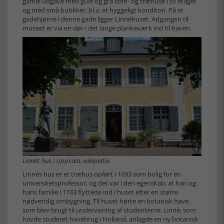
gamle udgave med gule og grå sten- og træhuse i to etager
og med små butikker, bl.a. et hyggeligt konditori. På et
gadehjørne i denne gade ligger Linnéhuset. Adgangen til
museet er via en dør i det lange plankeværk ind til haven.
Linnés hus i Uppsala, wikipedia
Linnés hus er et træhus opført i 1693 som bolig for en
universitetsprofessor, og det var i den egenskab, at han og
hans familie i 1743 flyttede ind i huset efter en større
nødvendig ombygning. Til huset hørte en botanisk have,
som blev brugt til undervisning af studenterne. Linné, som
havde studeret havebrug i Holland, anlagde en ny botanisk