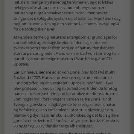
naturens mange mysterier og fænomener, og det lykkes
heldigvis ofte at forklare de sammenhænge, som er i
naturen og tillige konsekvenserne, hvis vi mennesker
bringer det økologiske system ud af balance. Man taler i dag
højt om truede arter, og den samme tale høres i øvrigt også
fra de zoologiske haver.
At kende arterne og naturens artsrigdom er grundlaget for
vor botanisk og zoologiske viden. I den sag er der en
svensker som træder frem som en af naturvidenskabens
største personligheder. Hans navn er Carl von Linné og han
har sit eget vidunderlige museum i Svartbäcksgatan 27 i
Uppsala.
Carl Linnaeus, senere adlet von Linné, blev født i Råshult i
Småland i 1707. Han var præstesøn og studerede først i
Lund og siden på universitetet i Uppsala, hvor han i 1741
blev professor i medicin og naturhistorie. Inden da foretog
han en studierejse til Holland for at blive medicinsk doktor.
Som noget nyt i forskningens verden rejste Linné rundt i
Sverige og beskrev i dagbøger de forskellige steders natur
og befolkning. Han indsamlede i stor stil oplysninger om
planter og dyr. Naturen skulle udforskes, og det lod sig ikke
gøre fra et skrivebord. Linné var uhyre produktiv. Han skrev
70 bøger og 300 videnskabelige afhandlinger.
Hans største præstation var indføringen af en biologisk