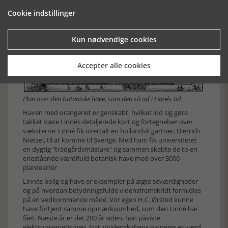
Cookie indstillinger
Kun nødvendige cookies
Accepter alle cookies
Plan over den botaniske have, som den så ud i Linnés tid
Haven med orangeriet er genskabt, hvilket lod sig gøre
takket være Linnés detaljerede kort og fortegnelser over
væksterne. Linné fik overtalt en hollandsk gartner, Dietrich
Nietzel, til at komme til Sverige. Med ham fik universitetet
en dygtig "trädgårdsmästare" og sammen skabte de to en
enestående værdifuld botanisk have med over 3000
plantearter.
Linnés bolig og have er eksempler på ægte seværdigheder
og på hvordan betydningsfulde vidensfremskridt formidles
på en vedkommende måde. Vor egen H.C. Ørsted kunne
have fortjent samme opmærksomhed, som den Linné har
fået. Næste år er det 200 år siden, han påviste
elektromagnetismen. Naturvidenskabens pionerer er værd