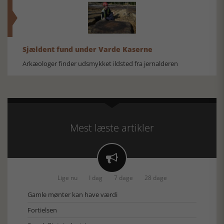
Sjældent fund under Varde Kaserne
Arkæologer finder udsmykket ildsted fra jernalderen
Mest læste artikler

Lige nu
I dag
7 dage
28 dage
Gamle mønter kan have værdi
Fortielsen