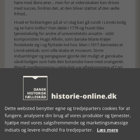
høre med åbne ører... men for at videnskaben kan drives
med succes, fordres det, at den bliver støttet af den ædle
frihed...
Hvad er forklaringen på at vi i dag kan gå rundt i Linnés bolig
og se hans indbo? Han døde i 1778 og huset blev
tjenestebolig for andre af universitetets ansatte - sidst
komponisten Hugo Alfvén, som danske Marie Krøjer
forelskede sig i og flyttede ind hos. Men i 1917 dannedes et
Linné-selskab, som ville skabe et museum. Store
indsamlinger og pengegaver gjorde det muligt at genskabe
såvel boligen som hele den botaniske have med orangeriet.
Blandt medlemmerne i selskabet var efterkommere af Carl
von Linné. Disse skænkede diverse overleveret indbo til det
museum, som blev åbnet i 1937. Boopgørelsen efter Linnés
død gav mange nøjagtige oplysninger om indretningen.
Da der var gået svamp i Marie Krøjers badeværelse blev
gulvet brækket op og her fandt man Linnés notesbog fra
Lapland, en samisk sko, slidte damesko, et rejsesolur, en
Dette websted benytter egne og tredjeparters cookies for at
pakke med frø, ituslået kinesisk porcelæn m.m. På det
seneste er rekonstruerede håndmalede tapeter opsat i fem
fungere, analysere din brug af vores produkter og tjenester,
af rummene, en bemærkelsesværdig konserveringsfaglig
hjælpe med vores salgsfremmende og marketingsmæssige
præstation.
indsats og levere indhold fra tredjeparter.
Læs mere