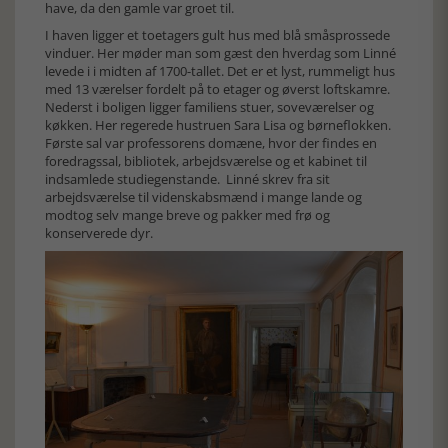
have, da den gamle var groet til.
I haven ligger et toetagers gult hus med blå småsprossede
vinduer. Her møder man som gæst den hverdag som Linné
levede i i midten af 1700-tallet. Det er et lyst, rummeligt hus
med 13 værelser fordelt på to etager og øverst loftskamre.
Nederst i boligen ligger familiens stuer, soveværelser og
køkken. Her regerede hustruen Sara Lisa og børneflokken.
Første sal var professorens domæne, hvor der findes en
foredragssal, bibliotek, arbejdsværelse og et kabinet til
indsamlede studiegenstande. Linné skrev fra sit
arbejdsværelse til videnskabsmænd i mange lande og
modtog selv mange breve og pakker med frø og
konserverede dyr.