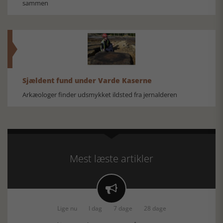
sammen
Sjældent fund under Varde Kaserne
Arkæologer finder udsmykket ildsted fra jernalderen
Mest læste artikler

Lige nu
I dag
7 dage
28 dage