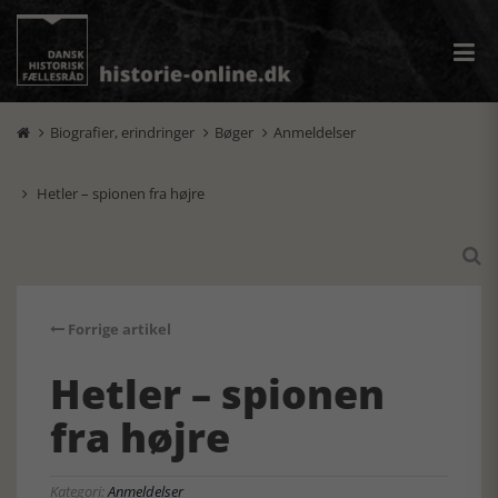
Biografier, erindringer
Bøger
Anmeldelser



Hetler – spionen fra højre


Forrige artikel
Hetler – spionen
fra højre
Kategori:
Anmeldelser