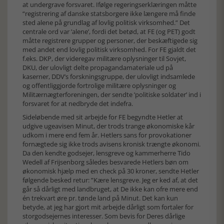
at undergrave forsvaret. Ifølge regeringserklæringen måtte
“registrering af danske statsborgere ikke længere må finde
sted alene på grundlag af lovlig politisk virksomhed.” Det
centrale ord var ’alene’, fordi det betød, at FE (og PET) godt
måtte registrere grupper og personer, der beskæftigede sig
med andet end lovlig politisk virksomhed. For FE gjaldt det
f.eks. DKP, der videregav militære oplysninger til Sovjet,
DKU, der ulovligt delte propagandamateriale ud på
kaserner, DDV’s forskningsgruppe, der ulovligt indsamlede
og offentliggjorde fortrolige militære oplysninger og
Militærnægterforeningen, der sendte ’politiske soldater’ ind i
forsvaret for at nedbryde det indefra.
Sideløbende med sit arbejde for FE begyndte Hetler at
udgive ugeavisen Minut, der trods trange økonomiske kår
udkom i mere end fem år. Hetlers sans for provokationer
fornægtede sig ikke trods avisens kronisk trængte økonomi.
Da den kendte godsejer, lensgreve og kammerherre Tido
Wedell af Frijsenborg således besvarede Hetlers bøn om
økonomisk hjælp med en check på 30 kroner, sendte Hetler
følgende besked retur: ”Kære lensgreve. Jeg er ked af, at det
går så dårligt med landbruget, at De ikke kan ofre mere end
én trekvart øre pr. tønde land på Minut. Det kan kun
betyde, at jeg har gjort mit arbejde dårligt som fortaler for
storgodsejernes interesser. Som bevis for Deres dårlige