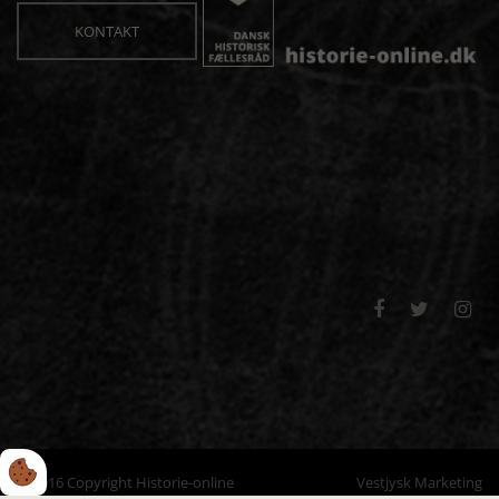
KONTAKT



© 2016 Copyright Historie-online
Vestjysk Marketing