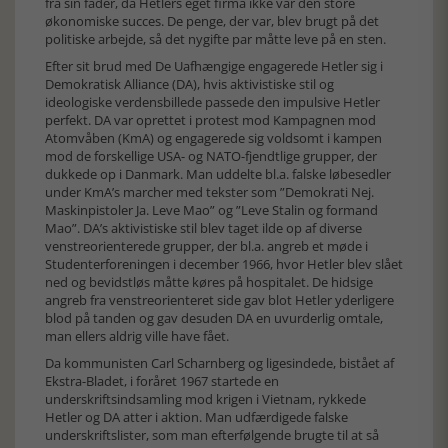
fra sin fader, da Hetlers eget firma ikke var den store
økonomiske succes. De penge, der var, blev brugt på det
politiske arbejde, så det nygifte par måtte leve på en sten.
Efter sit brud med De Uafhængige engagerede Hetler sig i
Demokratisk Alliance (DA), hvis aktivistiske stil og
ideologiske verdensbillede passede den impulsive Hetler
perfekt. DA var oprettet i protest mod Kampagnen mod
Atomvåben (KmA) og engagerede sig voldsomt i kampen
mod de forskellige USA- og NATO-fjendtlige grupper, der
dukkede op i Danmark. Man uddelte bl.a. falske løbesedler
under KmA’s marcher med tekster som ”Demokrati Nej.
Maskinpistoler Ja. Leve Mao” og ”Leve Stalin og formand
Mao”. DA’s aktivistiske stil blev taget ilde op af diverse
venstreorienterede grupper, der bl.a. angreb et møde i
Studenterforeningen i december 1966, hvor Hetler blev slået
ned og bevidstløs måtte køres på hospitalet. De hidsige
angreb fra venstreorienteret side gav blot Hetler yderligere
blod på tanden og gav desuden DA en uvurderlig omtale,
man ellers aldrig ville have fået.
Da kommunisten Carl Scharnberg og ligesindede, bistået af
Ekstra-Bladet, i foråret 1967 startede en
underskriftsindsamling mod krigen i Vietnam, rykkede
Hetler og DA atter i aktion. Man udfærdigede falske
underskriftslister, som man efterfølgende brugte til at så