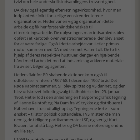
tvivl om hele underskriftsindsamlingens troværdighed.
DA drev også egentlig efterretningsvirksomhed, hvor man
indplantede folk i forskellige venstreorienterede
organisationer. Hetler var en vigtig organisator i dette
arbejde og fik her førstehåndskendskab til
efterretningsarbejde. De oplysninger, man indsamlede, blev
opført i et kartotek over venstreorienterede, der blev anset
for at være farlige. Også i dette arbejde var Hetler primus
motor sammen med DA-medlemmet Valter Loll. De to fik
hjælp af deres respektive hustruer, der gav en hjælpende
hånd med i arbejdet med at indsamle og arkivere materiale
fra aviser, bøger og agenter.
Hetlers flair for PR-skabende aktioner kom også til
udfoldelse i vinteren 1967-68. I december 1967 brød Det
Røde Kabinet sammen, SF blev splittet og VS dannet, og der
blev udskrevet folketingsvalg til afholdelse den 23. januar
1968. Hetler lod i den anledning en halvpornografisk tegning
af Hanne Reintoft og Pia Dam fra VS trykke og distribuere i
København i tusindtalligt oplag. Tegningerne førte – som
ønsket – til stor politisk opstandelse. I VS mistænkte man
nemlig de tidligere partikammerater i SF, og særligt Kurt
Brauer, for at stå bag. Hetler og DA kunne notere sig endnu
en lille sejr.
I 1969 kom Hetler gennem sit medlemskab i