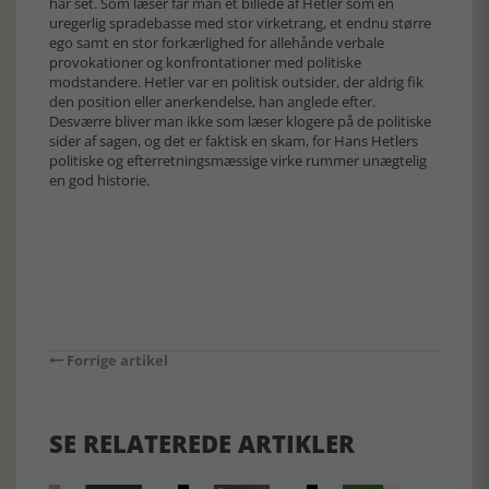
har set. Som læser får man et billede af Hetler som en
uregerlig spradebasse med stor virketrang, et endnu større
ego samt en stor forkærlighed for allehånde verbale
provokationer og konfrontationer med politiske
modstandere. Hetler var en politisk outsider, der aldrig fik
den position eller anerkendelse, han anglede efter.
Desværre bliver man ikke som læser klogere på de politiske
sider af sagen, og det er faktisk en skam, for Hans Hetlers
politiske og efterretningsmæssige virke rummer unægtelig
en god historie.
Forrige artikel
SE RELATEREDE ARTIKLER