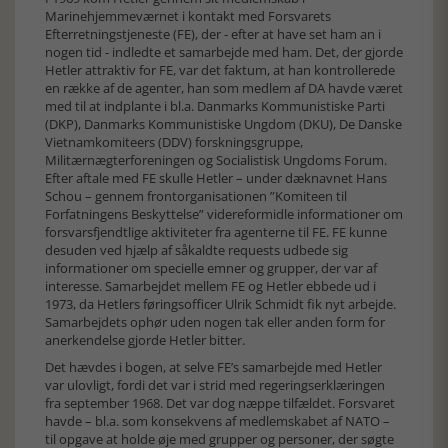
Marinehjemmeværnet i kontakt med Forsvarets
Efterretningstjeneste (FE), der - efter at have set ham an i
nogen tid - indledte et samarbejde med ham. Det, der gjorde
Hetler attraktiv for FE, var det faktum, at han kontrollerede
en række af de agenter, han som medlem af DA havde været
med til at indplante i bl.a. Danmarks Kommunistiske Parti
(DKP), Danmarks Kommunistiske Ungdom (DKU), De Danske
Vietnamkomiteers (DDV) forskningsgruppe,
Militærnægterforeningen og Socialistisk Ungdoms Forum.
Efter aftale med FE skulle Hetler – under dæknavnet Hans
Schou – gennem frontorganisationen ”Komiteen til
Forfatningens Beskyttelse” videreformidle informationer om
forsvarsfjendtlige aktiviteter fra agenterne til FE. FE kunne
desuden ved hjælp af såkaldte requests udbede sig
informationer om specielle emner og grupper, der var af
interesse. Samarbejdet mellem FE og Hetler ebbede ud i
1973, da Hetlers føringsofficer Ulrik Schmidt fik nyt arbejde.
Samarbejdets ophør uden nogen tak eller anden form for
anerkendelse gjorde Hetler bitter.
Det hævdes i bogen, at selve FE’s samarbejde med Hetler
var ulovligt, fordi det var i strid med regeringserklæringen
fra september 1968. Det var dog næppe tilfældet. Forsvaret
havde – bl.a. som konsekvens af medlemskabet af NATO –
til opgave at holde øje med grupper og personer, der søgte