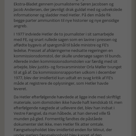
Ekstra-Bladet gennem journalisterne Søren Jacobsen og
Jacob Andersen, der jævnligt drak guldøl med og udvekslede
informationer og sladder med Hetler. På den måde fik
begge parter ammunition til nye historier og nye gensidige
angreb.
I 1977 indviede Hetler de to journalister i sit samarbejde
med FE, og snart rullede sagen som en lavine i pressen og
affødte bygevis af spørgsmål til både ministre og FE’s
ledelse. Presset af afsløringerne nedsatte regeringen en
kommissionsdomstol, der skulle undersøge sagen til bunds.
Allerede inden kommissionsdomstolen var færdig med sit
arbejde, blev justits- og forsvarsminister Orla Møller tvunget
til at gå af. Da kommissionsrapporten udkom i december
1977, blev der imidlertid kun udtalt en svag kritik af FE’s
måde at registrere de oplysninger, som Hetler havde
leveret.
Da Hetler efterfølgende hævdede at ligge inde med skriftligt
materiale, som domstolen ikke havde haft kendskab til, men
efterfølgende nægtede at udlevere det, blev han indsat i
Vestre Fængsel, da man håbede, at han derved ville få
munden på gled. Formentlig fandtes de påståede
dokumenter slet ikke, men Hetler fik atter omtale.
Fængselsopholdet blev imidlertid enden for Minut, der
under Hetlers fængselsophold blev kapret af den