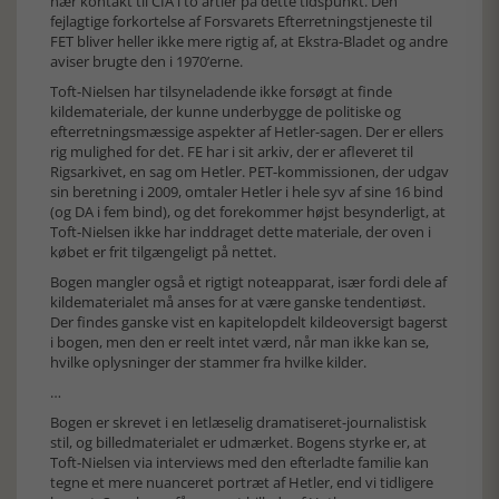
nær kontakt til CIA i to årtier på dette tidspunkt. Den
fejlagtige forkortelse af Forsvarets Efterretningstjeneste til
FET bliver heller ikke mere rigtig af, at Ekstra-Bladet og andre
aviser brugte den i 1970’erne.
Toft-Nielsen har tilsyneladende ikke forsøgt at finde
kildemateriale, der kunne underbygge de politiske og
efterretningsmæssige aspekter af Hetler-sagen. Der er ellers
rig mulighed for det. FE har i sit arkiv, der er afleveret til
Rigsarkivet, en sag om Hetler. PET-kommissionen, der udgav
sin beretning i 2009, omtaler Hetler i hele syv af sine 16 bind
(og DA i fem bind), og det forekommer højst besynderligt, at
Toft-Nielsen ikke har inddraget dette materiale, der oven i
købet er frit tilgængeligt på nettet.
Bogen mangler også et rigtigt noteapparat, især fordi dele af
kildematerialet må anses for at være ganske tendentiøst.
Der findes ganske vist en kapitelopdelt kildeoversigt bagerst
i bogen, men den er reelt intet værd, når man ikke kan se,
hvilke oplysninger der stammer fra hvilke kilder.
…
Bogen er skrevet i en letlæselig dramatiseret-journalistisk
stil, og billedmaterialet er udmærket. Bogens styrke er, at
Toft-Nielsen via interviews med den efterladte familie kan
tegne et mere nuanceret portræt af Hetler, end vi tidligere