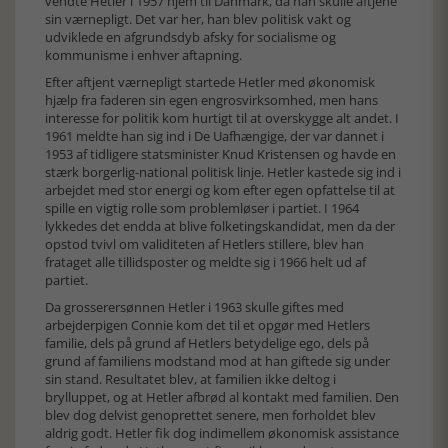
vendte Hetler i 1957 hjem til Danmark, da han skulle aftjene
sin værnepligt. Det var her, han blev politisk vakt og
udviklede en afgrundsdyb afsky for socialisme og
kommunisme i enhver aftapning.
Efter aftjent værnepligt startede Hetler med økonomisk
hjælp fra faderen sin egen engrosvirksomhed, men hans
interesse for politik kom hurtigt til at overskygge alt andet. I
1961 meldte han sig ind i De Uafhængige, der var dannet i
1953 af tidligere statsminister Knud Kristensen og havde en
stærk borgerlig-national politisk linje. Hetler kastede sig ind i
arbejdet med stor energi og kom efter egen opfattelse til at
spille en vigtig rolle som problemløser i partiet. I 1964
lykkedes det endda at blive folketingskandidat, men da der
opstod tvivl om validiteten af Hetlers stillere, blev han
frataget alle tillidsposter og meldte sig i 1966 helt ud af
partiet.
Da grosserersønnen Hetler i 1963 skulle giftes med
arbejderpigen Connie kom det til et opgør med Hetlers
familie, dels på grund af Hetlers betydelige ego, dels på
grund af familiens modstand mod at han giftede sig under
sin stand. Resultatet blev, at familien ikke deltog i
brylluppet, og at Hetler afbrød al kontakt med familien. Den
blev dog delvist genoprettet senere, men forholdet blev
aldrig godt. Hetler fik dog indimellem økonomisk assistance