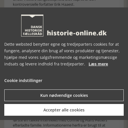
kontroversielle forfatter Erik Haaest.
Hetler opgav efter sin løsladelse udgivervirksomheden og
slog sig i stedet ned som pibemager i Birkerød og fik for
første gang i mange år en vis økonomisk succes.
Spøgelserne fra fortiden spøgte imidlertid. De mange ivrige
kreditorer, der havde finansieret Minut, øjnede nemlig nu
chancen for at kradse deres tilgodehavender ind, og i 1981
måtte Hetler med sin hårdt prøvede hustru Connie flytte til
Dette websted benytter egne og tredjeparters cookies for at
Flensborg. Her blev både Hetler og fruen gladere for flasken,
fungere, analysere din brug af vores produkter og tjenester,
og Connie Hetler kæmpede desuden med psykiske
hjælpe med vores salgsfremmende og marketingsmæssige
problemer. I september 1990 begik hun selvmord. Hans
Hetler døde ensom og i stort set ubemærkethed året efter.
indsats og levere indhold fra tredjeparter.
Læs mere
Journalisten Jacob Andersen fra Ekstra-Bladet, der sammen
med kollegaen Søren Jacobsen havde været Helters
journalistiske med- og modspillere, skrev i sin nekrolog:
Cookie indstillinger
”Han var et dumt svin. Alligevel kunne jeg modstræbende
godt lide ham. Han var også en festlig fyr, der ikke var bange
for at udføre en vennetjeneste. Hav det godt dernede,
Kun nødvendige cookies
Hetler.”
…
Accepter alle cookies
Frank Toft-Nielsen bog bygger på to kildegrupper. For det
første en række interviews med Connie og Hans Hetlers
efterladte familie. Informationerne herfra er brugt til at