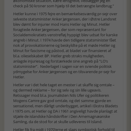
økonomiske situation, kære lensgreve, vedlægger jeg en
check på 50 kroner som hjælp til det betrængte landbrug.”
Hetler kunne i 1975 fejre en bemærkelsesværdig pr-sejr over
selveste statsminister Anker Jørgensen, der i Østre Landsret
blev dømt for injurier mod Hans Hetler og Minut. Hetler
foragtede Anker Jørgensen, der som repræsentant for
Socialdemokratiets venstrefløj hyppigt blev udsat for karske
angreb i Minut. I 1974 havde den tidligere statsminister fået
nok af provokationerne og beskyldte på et møde Hetler og
Minut for fascisme og påstod, at bladet var finansieret af
bl.a. olieselskabet BP. Hetler greb straks muligheden,
anlagde injuriesag og forstærkede sine angreb på ”LO’s
statsminister”. Nederlaget i sagen var en sviende politisk
ydmygelse for Anker Jørgensen og en tilsvarende pr-sejr for
Hetler.
Hetler var i det hele taget en mester i at skaffe sig omtale –
og dermed reklame – for sig selv og sin lille ugeavis.
Retssager mod bl.a. journalisten Nils Ufer og politikeren
Mogens Camre gav god omtale, og det samme gjorde en
sensationel, men dårligt underbygget, artikel i Ekstra Bladets
i 1975 om, at Hetler og DA i 1961 angiveligt havde planlagt at
stjæle de islandske håndskrifter i Den Arnemagnæanske
Samling, da de stod for at skulle udleveres til Island.
Hetler fik fra midt i 1970’erne et slags symbiotisk forhold til