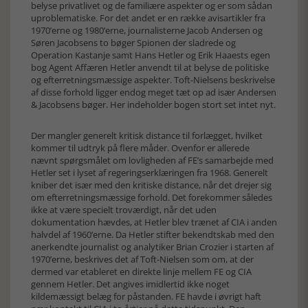
belyse privatlivet og de familiære aspekter og er som sådan
uproblematiske. For det andet er en række avisartikler fra
1970’erne og 1980’erne, journalisterne Jacob Andersen og
Søren Jacobsens to bøger Spionen der sladrede og
Operation Kastanje samt Hans Hetler og Erik Haaests egen
bog Agent Affæren Hetler anvendt til at belyse de politiske
og efterretningsmæssige aspekter. Toft-Nielsens beskrivelse
af disse forhold ligger endog meget tæt op ad især Andersen
& Jacobsens bøger. Her indeholder bogen stort set intet nyt.
Der mangler generelt kritisk distance til forlægget, hvilket
kommer til udtryk på flere måder. Ovenfor er allerede
nævnt spørgsmålet om lovligheden af FE’s samarbejde med
Hetler set i lyset af regeringserklæringen fra 1968. Generelt
kniber det især med den kritiske distance, når det drejer sig
om efterretningsmæssige forhold. Det forekommer således
ikke at være specielt troværdigt, når det uden
dokumentation hævdes, at Hetler blev trænet af CIA i anden
halvdel af 1960’erne. Da Hetler stifter bekendtskab med den
anerkendte journalist og analytiker Brian Crozier i starten af
1970’erne, beskrives det af Toft-Nielsen som om, at der
dermed var etableret en direkte linje mellem FE og CIA
gennem Hetler. Det angives imidlertid ikke noget
kildemæssigt belæg for påstanden. FE havde i øvrigt haft