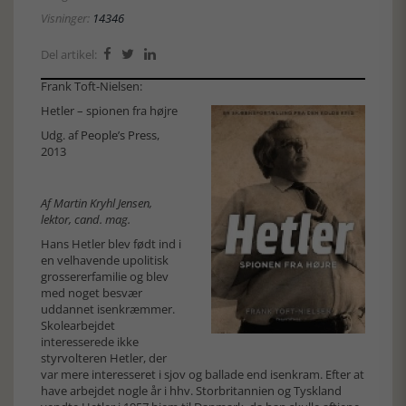
Visninger:
14346
Del artikel:



Frank Toft-Nielsen:
Hetler – spionen fra højre
Udg. af
People’s Press
,
2013
Af Martin Kryhl Jensen,
lektor, cand. mag.
Hans Hetler blev født ind i
en velhavende upolitisk
grossererfamilie og blev
med noget besvær
uddannet isenkræmmer.
Skolearbejdet
interesserede ikke
styrvolteren Hetler, der
var mere interesseret i sjov og ballade end isenkram. Efter at
have arbejdet nogle år i hhv. Storbritannien og Tyskland