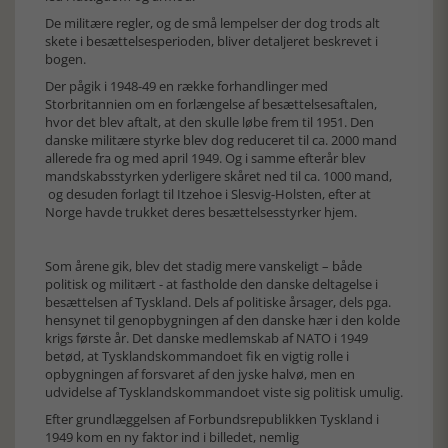
De militære regler, og de små lempelser der dog trods alt
skete i besættelsesperioden, bliver detaljeret beskrevet i
bogen.
Der pågik i 1948-49 en række forhandlinger med
Storbritannien om en forlængelse af besættelsesaftalen,
hvor det blev aftalt, at den skulle løbe frem til 1951. Den
danske militære styrke blev dog reduceret til ca. 2000 mand
allerede fra og med april 1949. Og i samme efterår blev
mandskabsstyrken yderligere skåret ned til ca. 1000 mand,
og desuden forlagt til Itzehoe i Slesvig-Holsten, efter at
Norge havde trukket deres besættelsesstyrker hjem.
Som årene gik, blev det stadig mere vanskeligt – både
politisk og militært - at fastholde den danske deltagelse i
besættelsen af Tyskland. Dels af politiske årsager, dels pga.
hensynet til genopbygningen af den danske hær i den kolde
krigs første år. Det danske medlemskab af NATO i 1949
betød, at Tysklandskommandoet fik en vigtig rolle i
opbygningen af forsvaret af den jyske halvø, men en
udvidelse af Tysklandskommandoet viste sig politisk umulig.
Efter grundlæggelsen af Forbundsrepublikken Tyskland i
1949 kom en ny faktor ind i billedet, nemlig