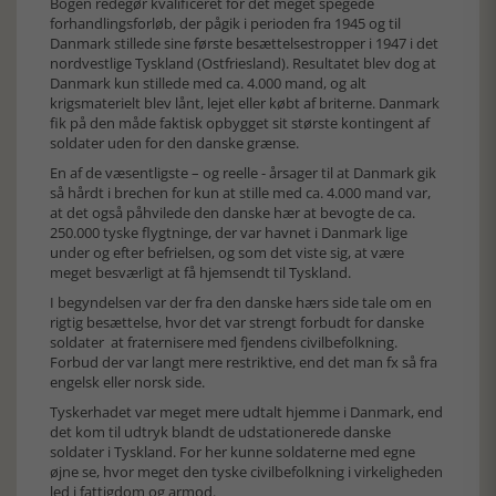
Bogen redegør kvalificeret for det meget spegede
forhandlingsforløb, der pågik i perioden fra 1945 og til
Danmark stillede sine første besættelsestropper i 1947 i det
nordvestlige Tyskland (Ostfriesland). Resultatet blev dog at
Danmark kun stillede med ca. 4.000 mand, og alt
krigsmaterielt blev lånt, lejet eller købt af briterne. Danmark
fik på den måde faktisk opbygget sit største kontingent af
soldater uden for den danske grænse.
En af de væsentligste – og reelle - årsager til at Danmark gik
så hårdt i brechen for kun at stille med ca. 4.000 mand var,
at det også påhvilede den danske hær at bevogte de ca.
250.000 tyske flygtninge, der var havnet i Danmark lige
under og efter befrielsen, og som det viste sig, at være
meget besværligt at få hjemsendt til Tyskland.
I begyndelsen var der fra den danske hærs side tale om en
rigtig besættelse, hvor det var strengt forbudt for danske
soldater at fraternisere med fjendens civilbefolkning.
Forbud der var langt mere restriktive, end det man fx så fra
engelsk eller norsk side.
Tyskerhadet var meget mere udtalt hjemme i Danmark, end
det kom til udtryk blandt de udstationerede danske
soldater i Tyskland. For her kunne soldaterne med egne
øjne se, hvor meget den tyske civilbefolkning i virkeligheden
led i fattigdom og armod.