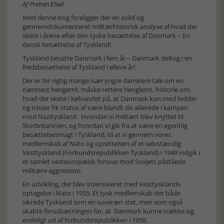
Af Preben Etwil
Med denne bog foreligger der en solid og
gennemdokumenteret militærhistorisk analyse af hvad der
skete i årene efter den tyske besættelse af Danmark – En
dansk besættelse af Tyskland!
Tyskland besatte Danmark i fem år – Danmark deltog i en
fredsbesættelse af Tyskland i elleve år!
Der er for rigtig mange især yngre danskere tale om en
nærmest hengemt, måske rettere henglemt, historie om,
hvad der skete i kølvandet på, at Danmark kun med lodder
og trisser fik status af være blandt de allierede i kampen
mod Nazityskland. Hvordan vi militært blev knyttet til
Storbritannien, og hvordan vi gik fra at være en egentlig
besættelsesmagt i Tyskland, til at vi gennem vores
medlemskab af Nato og oprettelsen af et selvstændig
Vesttyskland (Forbundsrepublikken Tyskland) i 1949 indgik i
et samlet vesteuropæisk forsvar mod Sovjets påståede
militære aggression.
En udvikling, der blev intensiveret med Vesttysklands
optagelse i Nato i 1955. Et tysk medlemskab der både
sikrede Tyskland som en suveræn stat, men som også
skabte forudsætningen for, at Danmark kunne trække sig
endeligt ud af forbundsrepublikken i 1958.