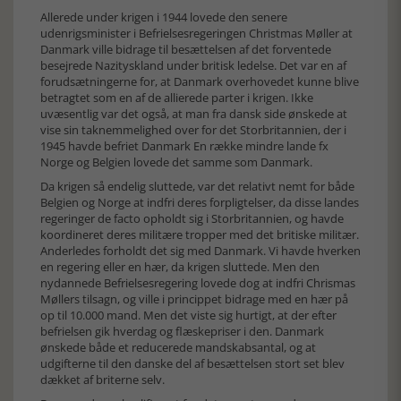
Allerede under krigen i 1944 lovede den senere
udenrigsminister i Befrielsesregeringen Christmas Møller at
Danmark ville bidrage til besættelsen af det forventede
besejrede Nazityskland under britisk ledelse. Det var en af
forudsætningerne for, at Danmark overhovedet kunne blive
betragtet som en af de allierede parter i krigen. Ikke
uvæsentlig var det også, at man fra dansk side ønskede at
vise sin taknemmelighed over for det Storbritannien, der i
1945 havde befriet Danmark En række mindre lande fx
Norge og Belgien lovede det samme som Danmark.
Da krigen så endelig sluttede, var det relativt nemt for både
Belgien og Norge at indfri deres forpligtelser, da disse landes
regeringer de facto opholdt sig i Storbritannien, og havde
koordineret deres militære tropper med det britiske militær.
Anderledes forholdt det sig med Danmark. Vi havde hverken
en regering eller en hær, da krigen sluttede. Men den
nydannede Befrielsesregering lovede dog at indfri Chrismas
Møllers tilsagn, og ville i princippet bidrage med en hær på
op til 10.000 mand. Men det viste sig hurtigt, at der efter
befrielsen gik hverdag og flæskepriser i den. Danmark
ønskede både et reducerede mandskabsantal, og at
udgifterne til den danske del af besættelsen stort set blev
dækket af briterne selv.