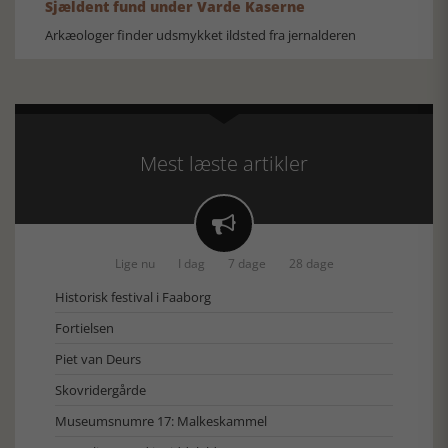
Sjældent fund under Varde Kaserne
Arkæologer finder udsmykket ildsted fra jernalderen
Mest læste artikler

Lige nu
I dag
7 dage
28 dage
Historisk festival i Faaborg
Fortielsen
Piet van Deurs
Skovridergårde
Museumsnumre 17: Malkeskammel