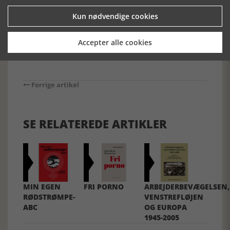
[Historie-online.dk, den 30. april 2019]
Kun nødvendige cookies
Accepter alle cookies
Forrige artikel
SE RELATEREDE ARTIKLER
MIN EGEN
FRI PORNO
ARBEJDERBEVÆGELSEN,
RØDSTRØMPE-
VENSTREFLØJEN
ABC
OG EUROPA
1945-2005