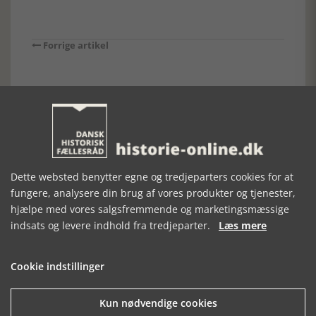
Forrige artikel
SE RELATEREDE ARTIKLER
Dette websted benytter egne og tredjeparters cookies for at
JÆTTESTUEBYGGERNE
ØM KLOSTER
CÆSAR - EN
fungere, analysere din brug af vores produkter og tjenester,
- ARKITEKTUR I
BIOGRAFI
hjælpe med vores salgsfremmende og marketingsmæssige
DANMARKS
indsats og levere indhold fra tredjeparter.
Læs mere
STENALDER
Cookie indstillinger
Kun nødvendige cookies