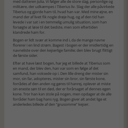
med datteren Julia. Vi følger alle de store slag, personlige og
militære, der udkæmpes i Tiberius liv. Slag der alle påvirkede
Tiberius og gjorde ham til, hvad han var. Med mine øjne, en
mand der af livet fik nogle drøje hug, og af den tid han
levede i var sat i en temmelig umulig situation, som han
forsøgte at løse til det bedste, men som eftertiden
klandrede ham for.
Bogen er lidt svær at komme ind i, da de mange navne
florerer i en lind strøm. Bagest i bogen er der imidlertidig en
navneliste over den kejserlige familie; den blev brugt flittigt
de første sider.
Efter at have læst bogen, har jeg et billede at Tiberius som
en mand, der blev den, han var som en følge af det
samfund, han voksede op i. Den lille dreng der mister sin
mor, sin far, adopteres, mister sin bror, sin første kone,
forrådes af den anden og gøres til hanrej, oplever at miste
sin eneste søn til en død, der er forårsaget af dennes egen
kone. Tror han kan stole på nogen, men opdager at de alle
forråder ham bag hans ryg. Bogen giver alt andet lige et
anderledes billede af den ”grusomme” kejser.