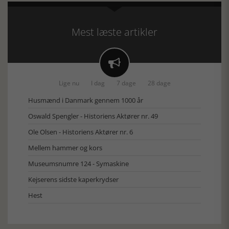
Mest læste artikler

Lige nu
I dag
7 dage
28 dage
Husmænd i Danmark gennem 1000 år
Oswald Spengler - Historiens Aktører nr. 49
Ole Olsen - Historiens Aktører nr. 6
Mellem hammer og kors
Museumsnumre 124 - Symaskine
Kejserens sidste kaperkrydser
Hest