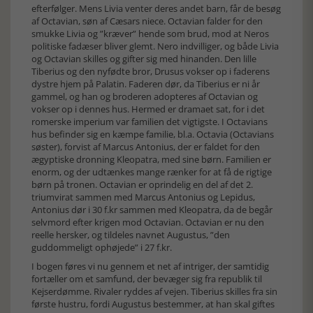
efterfølger. Mens Livia venter deres andet barn, får de besøg
af Octavian, søn af Cæsars niece. Octavian falder for den
smukke Livia og ”kræver” hende som brud, mod at Neros
politiske fadæser bliver glemt. Nero indvilliger, og både Livia
og Octavian skilles og gifter sig med hinanden. Den lille
Tiberius og den nyfødte bror, Drusus vokser op i faderens
dystre hjem på Palatin. Faderen dør, da Tiberius er ni år
gammel, og han og broderen adopteres af Octavian og
vokser op i dennes hus. Hermed er dramaet sat, for i det
romerske imperium var familien det vigtigste. I Octavians
hus befinder sig en kæmpe familie, bl.a. Octavia (Octavians
søster), forvist af Marcus Antonius, der er faldet for den
ægyptiske dronning Kleopatra, med sine børn. Familien er
enorm, og der udtænkes mange rænker for at få de rigtige
børn på tronen. Octavian er oprindelig en del af det 2.
triumvirat sammen med Marcus Antonius og Lepidus,
Antonius dør i 30 f.kr sammen med Kleopatra, da de begår
selvmord efter krigen mod Octavian. Octavian er nu den
reelle hersker, og tildeles navnet Augustus, ”den
guddommeligt ophøjede” i 27 f.kr.
I bogen føres vi nu gennem et net af intriger, der samtidig
fortæller om et samfund, der bevæger sig fra republik til
Kejserdømme. Rivaler ryddes af vejen. Tiberius skilles fra sin
første hustru, fordi Augustus bestemmer, at han skal giftes