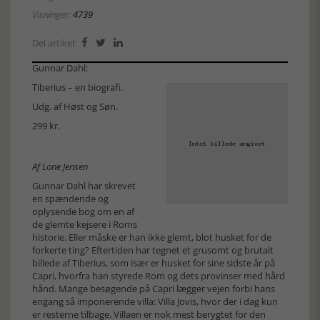
Visninger:
4739
Del artikel:



Gunnar Dahl:
Tiberius – en biografi.
Udg. af Høst og Søn.
299 kr.
Af Lone Jensen
Gunnar Dahl har skrevet
en spændende og
oplysende bog om en af
de glemte kejsere i Roms
historie. Eller måske er han ikke glemt, blot husket for de
forkerte ting? Eftertiden har tegnet et grusomt og brutalt
billede af Tiberius, som især er husket for sine sidste år på
Capri, hvorfra han styrede Rom og dets provinser med hård
hånd. Mange besøgende på Capri lægger vejen forbi hans
engang så imponerende villa: Villa Jovis, hvor der i dag kun
er resterne tilbage. Villaen er nok mest berygtet for den