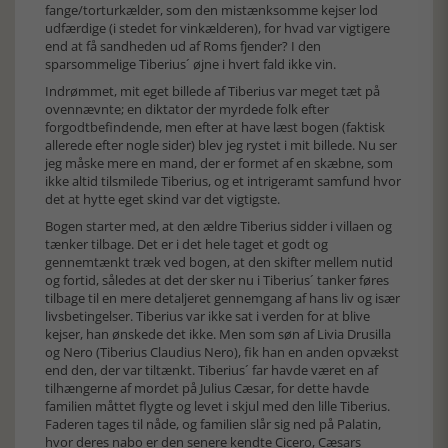
fange/torturkælder, som den mistænksomme kejser lod
udfærdige (i stedet for vinkælderen), for hvad var vigtigere
end at få sandheden ud af Roms fjender? I den
sparsommelige Tiberius´ øjne i hvert fald ikke vin.
Indrømmet, mit eget billede af Tiberius var meget tæt på
ovennævnte; en diktator der myrdede folk efter
forgodtbefindende, men efter at have læst bogen (faktisk
allerede efter nogle sider) blev jeg rystet i mit billede. Nu ser
jeg måske mere en mand, der er formet af en skæbne, som
ikke altid tilsmilede Tiberius, og et intrigeramt samfund hvor
det at hytte eget skind var det vigtigste.
Bogen starter med, at den ældre Tiberius sidder i villaen og
tænker tilbage. Det er i det hele taget et godt og
gennemtænkt træk ved bogen, at den skifter mellem nutid
og fortid, således at det der sker nu i Tiberius´ tanker føres
tilbage til en mere detaljeret gennemgang af hans liv og især
livsbetingelser. Tiberius var ikke sat i verden for at blive
kejser, han ønskede det ikke. Men som søn af Livia Drusilla
og Nero (Tiberius Claudius Nero), fik han en anden opvækst
end den, der var tiltænkt. Tiberius´ far havde været en af
tilhængerne af mordet på Julius Cæsar, for dette havde
familien måttet flygte og levet i skjul med den lille Tiberius.
Faderen tages til nåde, og familien slår sig ned på Palatin,
hvor deres nabo er den senere kendte Cicero, Cæsars